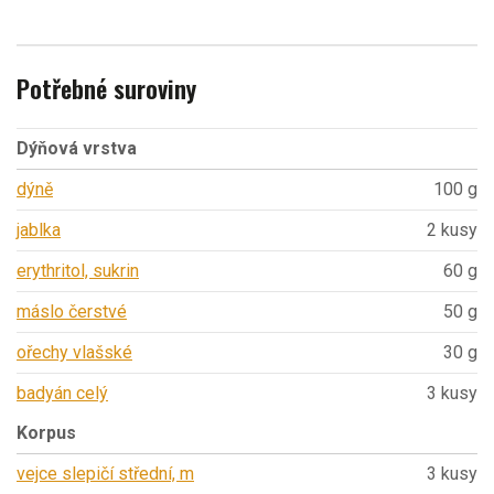
Potřebné suroviny
Dýňová vrstva
dýně
100 g
jablka
2 kusy
erythritol, sukrin
60 g
máslo čerstvé
50 g
ořechy vlašské
30 g
badyán celý
3 kusy
Korpus
vejce slepičí střední, m
3 kusy