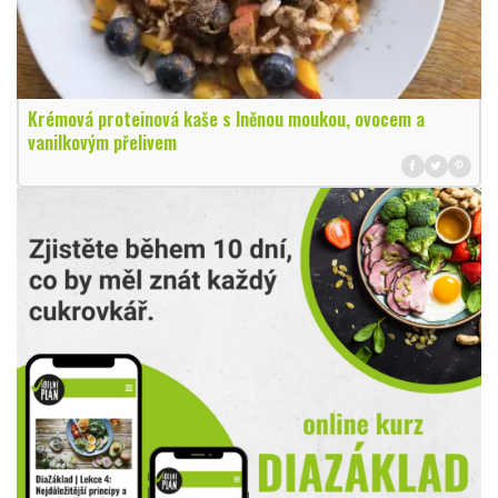
Krémová proteinová kaše s lněnou moukou, ovocem a
vanilkovým přelivem