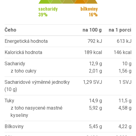
sacharidy
bílkoviny
39
%
16
%
Čeho
na 100 g
na 1 porci
Energetická hodnota
792 kJ
613 kJ
Kalorická hodnota
189 kcal
146 kcal
Sacharidy
12,9 g
10 g
z toho cukry
2,01 g
1,56 g
Sacharidové výměnné jednotky
1,29 SVJ
1 SVJ
(10 g)
Tuky
14,9 g
11,5 g
z toho nasycené mastné
5,92 g
4,58 g
kyseliny
Bílkoviny
5,45 g
4,22 g