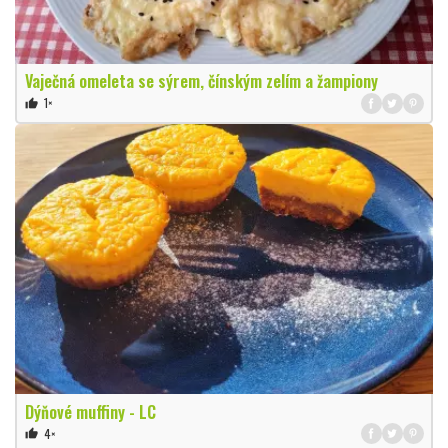
Vaječná omeleta se sýrem, čínským zelím a žampiony
1×
thumb_up
Dýňové muffiny - LC
4×
thumb_up