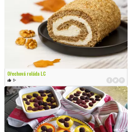
Ořechová roláda LC
9×
thumb_up