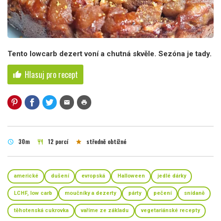
Tento lowcarb dezert voní a chutná skvěle. Sezóna je tady.
Hlasuj pro recept
thumb_up
mail
print
30m
12 porcí
středně obtížné
schedule
restaurant
star
americké
dušení
evropská
Halloween
jedlé dárky
LCHF, low carb
moučníky a dezerty
párty
pečení
snídaně
těhotenská cukrovka
vaříme ze základu
vegetariánské recepty