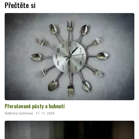
Přečtěte si
Přerušované půsty a hubnutí
Kateřina Gallinová · 11. 11. 2024