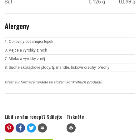
Sůl
0,126 g
0,098 g
Alergeny
1. Obiloviny obsahující lepek
3. Vejce a výrobky z nich
7. Mléko a výrobky z něj
8. Suché skořápkové plody, tj. mandle, lískové ořechy, ořechy
Přesné informace najdete ve složení konkrétních produktů
Líbil se vám recept? Sdílejte
Tiskněte
mail
print