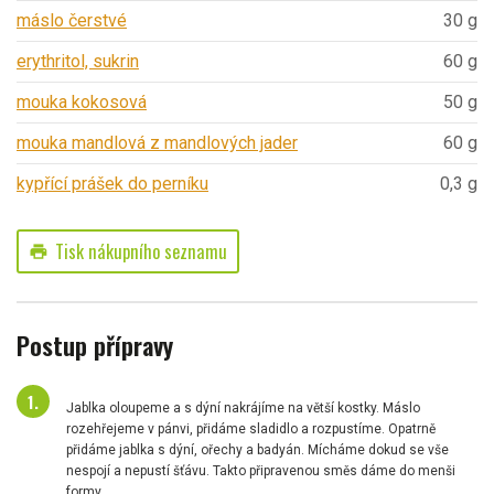
máslo čerstvé
30 g
erythritol, sukrin
60 g
mouka kokosová
50 g
mouka mandlová z mandlových jader
60 g
kypřící prášek do perníku
0,3 g
Tisk nákupního seznamu
print
Postup přípravy
Jablka oloupeme a s dýní nakrájíme na větší kostky. Máslo
rozehřejeme v pánvi, přidáme sladidlo a rozpustíme. Opatrně
přidáme jablka s dýní, ořechy a badyán. Mícháme dokud se vše
nespojí a nepustí šťávu. Takto připravenou směs dáme do menši
formy.