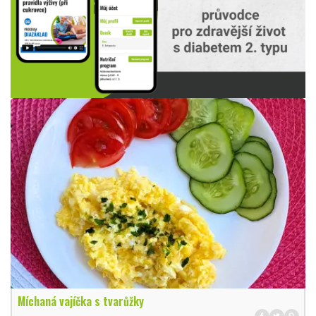
Míchaná vajíčka s tvarůžky