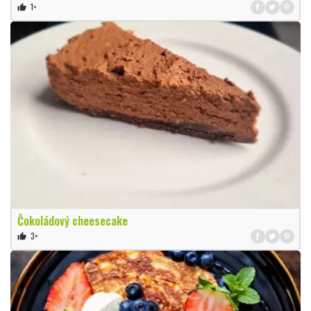
1×
thumb_up
Čokoládový cheesecake
3×
thumb_up