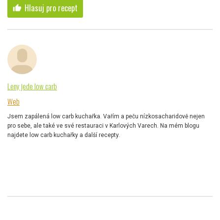
Hlasuj pro recept
thumb_up
Leny jede low carb
Web
Jsem zapálená low carb kuchařka. Vařím a peču nízkosacharidově nejen
pro sebe, ale také ve své restauraci v Karlových Varech. Na mém blogu
najdete low carb kuchařky a další recepty.