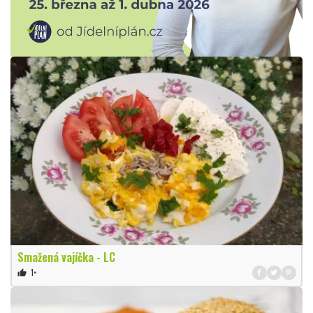
Smažená vajíčka - LC
1×
thumb_up