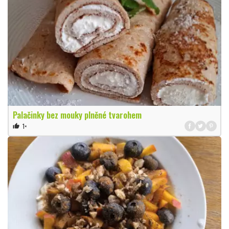
Palačinky bez mouky plněné tvarohem
1×
thumb_up