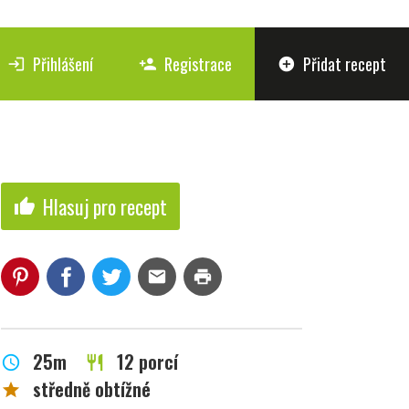
Přihlášení
Registrace
Přidat recept
login
person_add
add_circle
Hlasuj pro recept
thumb_up
mail
print
25m
12 porcí
schedule
restaurant
středně obtížné
star