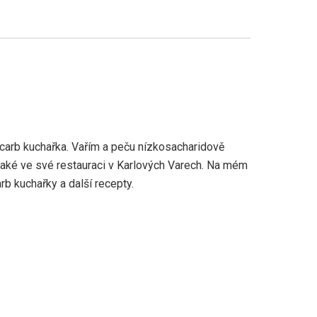
arb kuchařka. Vařím a peču nízkosacharidově
 také ve své restauraci v Karlových Varech. Na mém
rb kuchařky a další recepty.