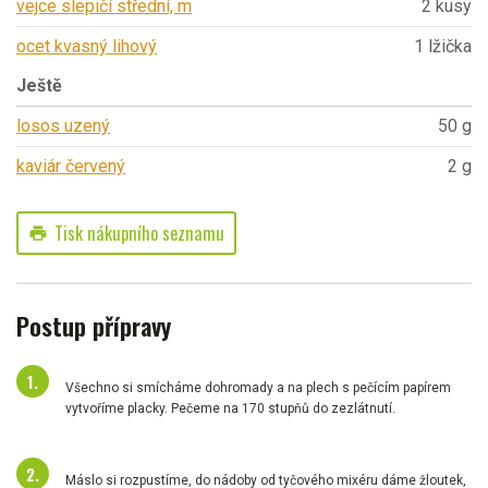
vejce slepičí střední, m
2 kusy
ocet kvasný lihový
1 lžička
Ještě
losos uzený
50 g
kaviár červený
2 g
Tisk nákupního seznamu
print
Postup přípravy
Všechno si smícháme dohromady a na plech s pečícím papírem
vytvoříme placky. Pečeme na 170 stupňů do zezlátnutí.
Máslo si rozpustíme, do nádoby od tyčového mixéru dáme žloutek,