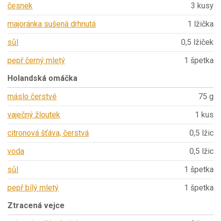
česnek
3 kusy
majoránka sušená drhnutá
1 lžička
sůl
0,5 lžiček
pepř černý mletý
1 špetka
Holandská omáčka
máslo čerstvé
75 g
vaječný žloutek
1 kus
citronová šťáva, čerstvá
0,5 lžic
voda
0,5 lžic
sůl
1 špetka
pepř bílý mletý
1 špetka
Ztracená vejce