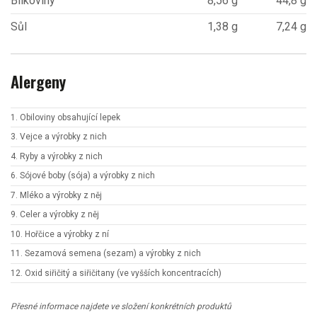
Bílkoviny
8,56 g
44,8 g
Sůl
1,38 g
7,24 g
Alergeny
1. Obiloviny obsahující lepek
3. Vejce a výrobky z nich
4. Ryby a výrobky z nich
6. Sójové boby (sója) a výrobky z nich
7. Mléko a výrobky z něj
9. Celer a výrobky z něj
10. Hořčice a výrobky z ní
11. Sezamová semena (sezam) a výrobky z nich
12. Oxid siřičitý a siřičitany (ve vyšších koncentracích)
Přesné informace najdete ve složení konkrétních produktů