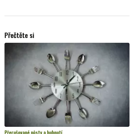
Přečtěte si
Přerušované půsty a hubnutí