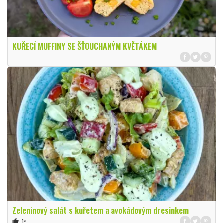
KUŘECÍ MUFFINY SE ŠŤOUCHANÝM KVĚTÁKEM
Zeleninový salát s kuřetem a avokádovým dresinkem
1×
thumb_up