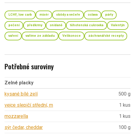
LCHF, low carb
mixér
obědy a večeře
oslava
párty
pečení
předkrmy
snídaně
těhotenská cukrovka
Valentýn
vaření
vaříme ze základu
Velikonoce
záchranářské recepty
Potřebné suroviny
Zelné placky
kysané bílé zelí
500 g
vejce slepičí střední, m
1 kus
mozzarella
1 kus
sýr čedar, cheddar
100 g