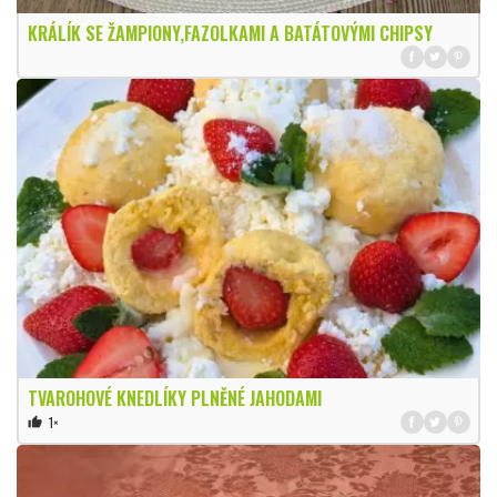
KRÁLÍK SE ŽAMPIONY,FAZOLKAMI A BATÁTOVÝMI CHIPSY
TVAROHOVÉ KNEDLÍKY PLNĚNÉ JAHODAMI
1×
thumb_up