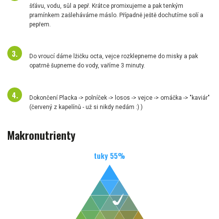
šťávu, vodu, sůl a pepř. Krátce promixujeme a pak tenkým
pramínkem zašleháváme máslo. Případně ještě dochutíme solí a
pepřem.
Do vroucí dáme lžičku octa, vejce rozklepneme do misky a pak
opatrně šupneme do vody, vaříme 3 minuty.
Dokončení Placka -> polníček -> losos -> vejce -> omáčka -> "kaviár"
(červený z kapelínů - už si nikdy nedám :) )
Makronutrienty
tuky
55
%