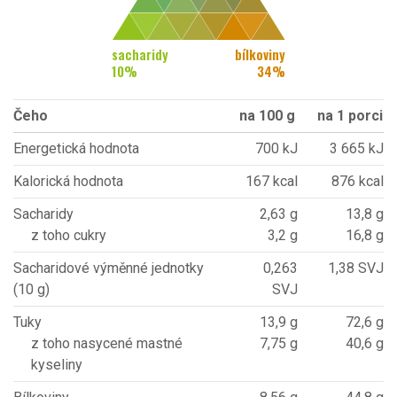
sacharidy
bílkoviny
10
%
34
%
Čeho
na 100 g
na 1 porci
Energetická hodnota
700 kJ
3 665 kJ
Kalorická hodnota
167 kcal
876 kcal
Sacharidy
2,63 g
13,8 g
z toho cukry
3,2 g
16,8 g
Sacharidové výměnné jednotky
0,263
1,38 SVJ
(10 g)
SVJ
Tuky
13,9 g
72,6 g
z toho nasycené mastné
7,75 g
40,6 g
kyseliny