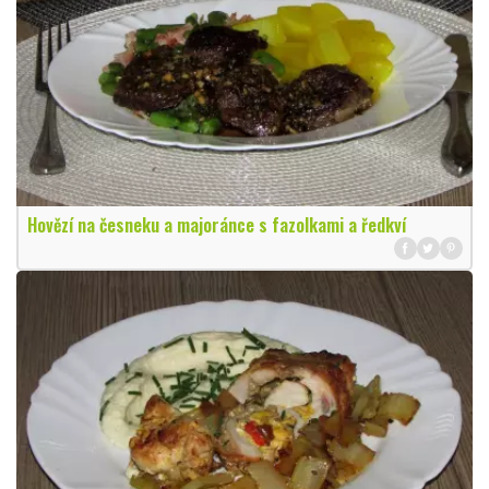
Hovězí na česneku a majoránce s fazolkami a ředkví