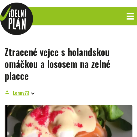
Ztracené vejce s holandskou
omáčkou a lososem na zelné
placce
Lenny73
person