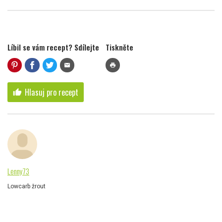
Líbil se vám recept? Sdílejte
Tiskněte
mail
print
Hlasuj pro recept
thumb_up
Lenny73
Lowcarb žrout