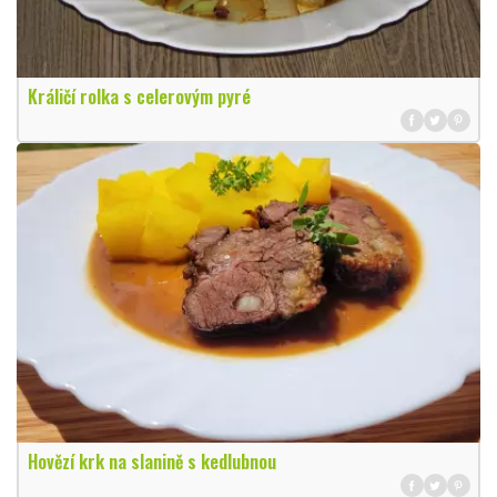
Králičí rolka s celerovým pyré
Hovězí krk na slanině s kedlubnou