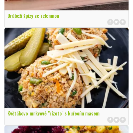
Drůbeží špízy se zeleninou
Květákovo-mrkvové "rizoto" s kuřecím masem