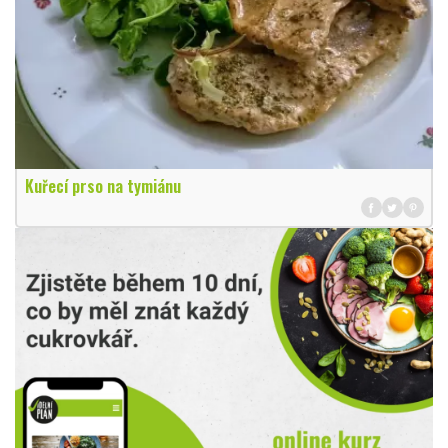
Kuřecí prso na tymiánu