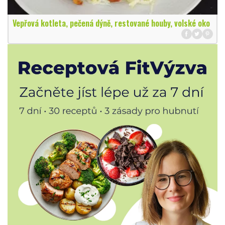
Vepřová kotleta, pečená dýně, restované houby, volské oko