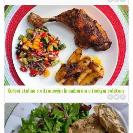
Kuřecí stehno s citronovým bramborem a řeckým salátem