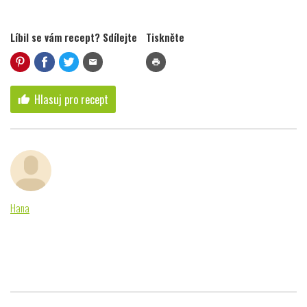
Líbil se vám recept? Sdílejte
Tiskněte
mail
print
Hlasuj pro recept
thumb_up
Hana