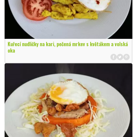
Kuřecí nudličky na kari, pečená mrkev s květákem a volská
oka