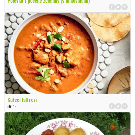
Polévka z pečené zeleniny (s bílkovinami)
Kuřecí Jalfrezi
1×
thumb_up