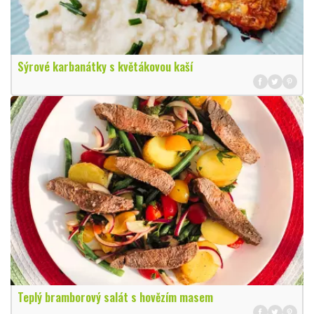
Sýrové karbanátky s květákovou kaší
Teplý bramborový salát s hovězím masem