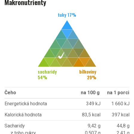
Makronutrienty
tuky
17
%
sacharidy
bílkoviny
54
%
29
%
Čeho
na 100 g
na 1 porci
Energetická hodnota
349 kJ
1 660 kJ
Kalorická hodnota
83,5 kcal
397 kcal
Sacharidy
9,42 g
44,8 g
z toho cukry
0,507 g
2,41 g