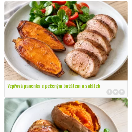
Vepřová panenka s pečeným batátem a salátek