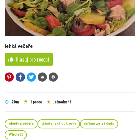
lehká večeře
Hlasuj pro recept
thumb_up
mail
print
20m
1 porce
jednoduché
schedule
restaurant
star
obědy a večeře
těhotenská cukrovka
vaříme ze základu
Whole30