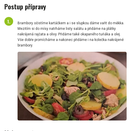
Postup přípravy
Brambory očistíme kartáčkem a i se slupkou dáme vařit do měkka.
Mezitím si do mísy natrháme listy salátu a přidáme na plátky
nakrájená rajčata a olivy. Přidáme také okapaného tuňáka a olej.
Vše dobře promícháme a nakonec přidáme i na kolečka nakrájené
brambory.