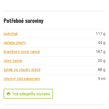
Potřebné suroviny
polníček
117 g
rajčata cherry
44 g
brambory nové, ranné
187 g
olivy černé
30 g
tuňák ve vlastní šťávě
88 g
olivový olej panenský
9 ml
Tisk nákupního seznamu
print