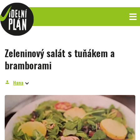
Zeleninový salát s tuňákem a
bramborami
Hana
person