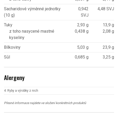
Sacharidové výměnné jednotky
0,942
4,48 SVJ
(10 g)
SVJ
Tuky
2,93 g
13,9 g
z toho nasycené mastné
0,438 g
2,08 g
kyseliny
Bílkoviny
5,03 g
23,9 g
Sůl
0,685 g
3,25 g
Alergeny
4. Ryby a výrobky z nich
Přesné informace najdete ve složení konkrétních produktů