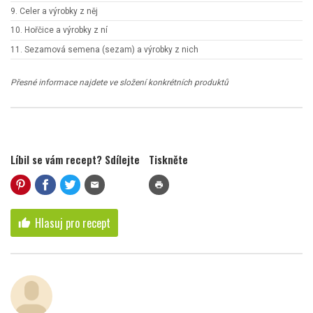
9. Celer a výrobky z něj
10. Hořčice a výrobky z ní
11. Sezamová semena (sezam) a výrobky z nich
Přesné informace najdete ve složení konkrétních produktů
Líbil se vám recept? Sdílejte
Tiskněte
mail
print
Hlasuj pro recept
thumb_up