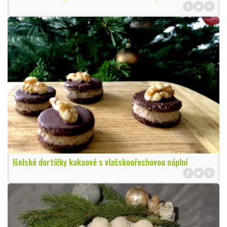
Išelské dortíčky kakaové s vlašskoořechovou náplní