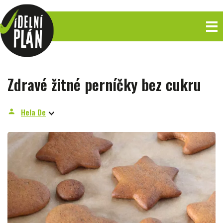
Zdravé žitné perníčky bez cukru
Hela De
person