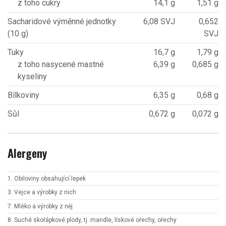
z toho cukry
14,1 g
1,51 g
Sacharidové výměnné jednotky
6,08 SVJ
0,652
(10 g)
SVJ
Tuky
16,7 g
1,79 g
z toho nasycené mastné
6,39 g
0,685 g
kyseliny
Bílkoviny
6,35 g
0,68 g
Sůl
0,672 g
0,072 g
Alergeny
1. Obiloviny obsahující lepek
3. Vejce a výrobky z nich
7. Mléko a výrobky z něj
8. Suché skořápkové plody, tj. mandle, lískové ořechy, ořechy