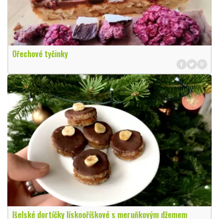
Ořechové tyčinky
Išelské dortíčky lískooříškové s meruňkovým džemem