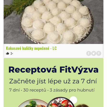
Kokosové kuličky nepečené - LC
3×
thumb_up