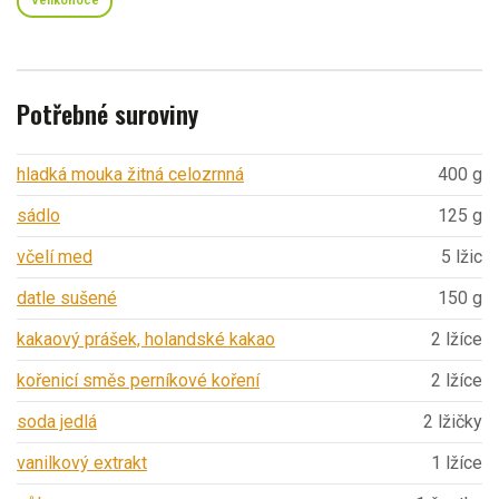
Velikonoce
Potřebné suroviny
hladká mouka žitná celozrnná
400 g
sádlo
125 g
včelí med
5 lžic
datle sušené
150 g
kakaový prášek, holandské kakao
2 lžíce
kořenicí směs perníkové koření
2 lžíce
soda jedlá
2 lžičky
vanilkový extrakt
1 lžíce