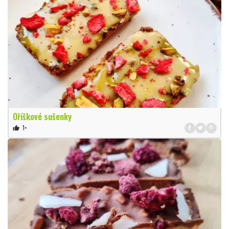
Oříškové sušenky
1×
thumb_up