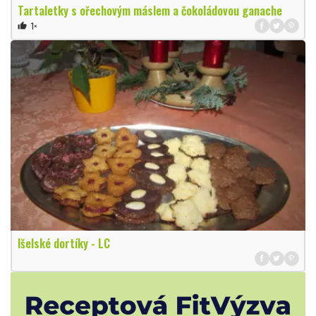
Tartaletky s ořechovým máslem a čokoládovou ganache
1×
thumb_up
Išelské dortíky - LC