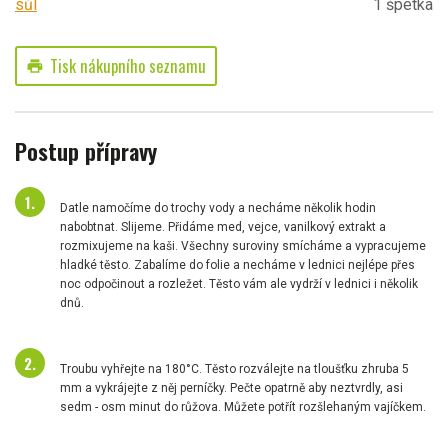
sůl
1 špetka
Tisk nákupního seznamu
print
Postup přípravy
Datle namočíme do trochy vody a necháme několik hodin
nabobtnat. Slijeme. Přidáme med, vejce, vanilkový extrakt a
rozmixujeme na kaši. Všechny suroviny smícháme a vypracujeme
hladké těsto. Zabalíme do folie a necháme v lednici nejlépe přes
noc odpočinout a rozležet. Těsto vám ale vydrží v lednici i několik
dnů.
Troubu vyhřejte na 180°C. Těsto rozválejte na tloušťku zhruba 5
mm a vykrájejte z něj perníčky. Pečte opatrně aby neztvrdly, asi
sedm - osm minut do růžova. Můžete potřít rozšlehaným vajíčkem.