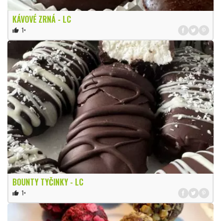
KÁVOVÉ ZRNÁ - LC
1×
thumb_up
BOUNTY TYČINKY - LC
1×
thumb_up