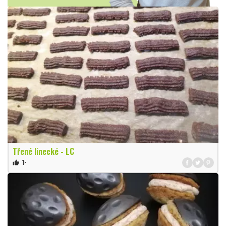
Třené linecké - LC
1×
thumb_up