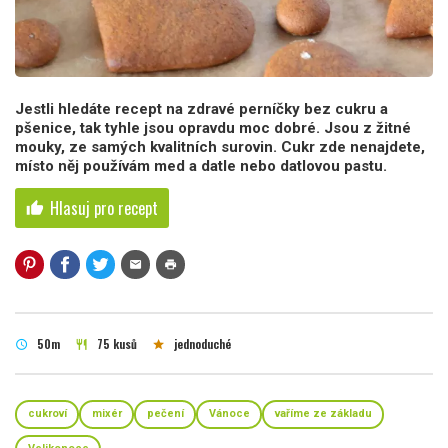
Jestli hledáte recept na zdravé perníčky bez cukru a
pšenice, tak tyhle jsou opravdu moc dobré. Jsou z žitné
mouky, ze samých kvalitních surovin. Cukr zde nenajdete,
místo něj používám med a datle nebo datlovou pastu.
Hlasuj pro recept
thumb_up
mail
print
50m
75 kusů
jednoduché
schedule
restaurant
star
cukroví
mixér
pečení
Vánoce
vaříme ze základu