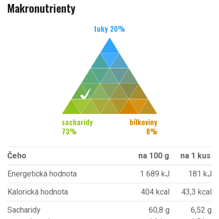
Makronutrienty
tuky
20
%
sacharidy
bílkoviny
73
%
8
%
Čeho
na 100 g
na 1 kus
Energetická hodnota
1 689 kJ
181 kJ
Kalorická hodnota
404 kcal
43,3 kcal
Sacharidy
60,8 g
6,52 g