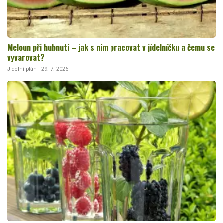
Meloun při hubnutí – jak s ním pracovat v jídelníčku a čemu se
vyvarovat?
Jídelní plán · 29. 7. 2026