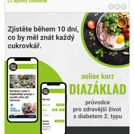
LC dýňový chlebíček