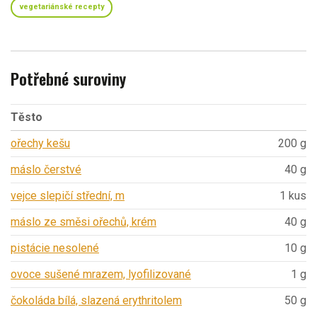
vegetariánské recepty
Potřebné suroviny
Těsto
ořechy kešu
200 g
máslo čerstvé
40 g
vejce slepičí střední, m
1 kus
máslo ze směsi ořechů, krém
40 g
pistácie nesolené
10 g
ovoce sušené mrazem, lyofilizované
1 g
čokoláda bílá, slazená erythritolem
50 g