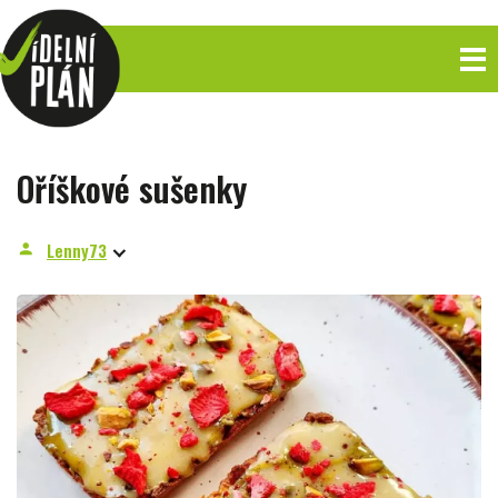
Oříškové sušenky
Lenny73
person