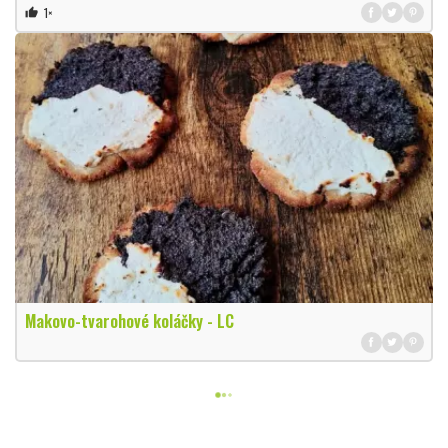
1×
thumb_up
Makovo-tvarohové koláčky - LC