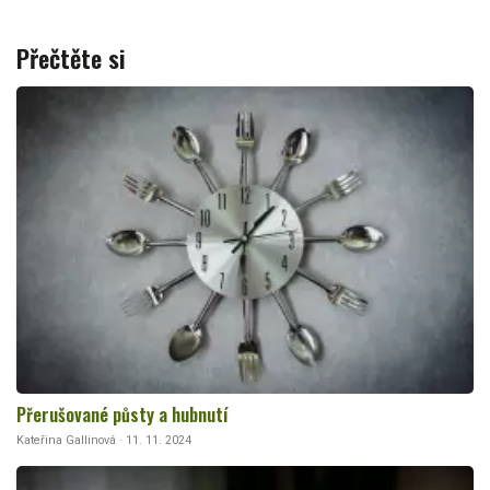
Přečtěte si
Přerušované půsty a hubnutí
Kateřina Gallinová · 11. 11. 2024