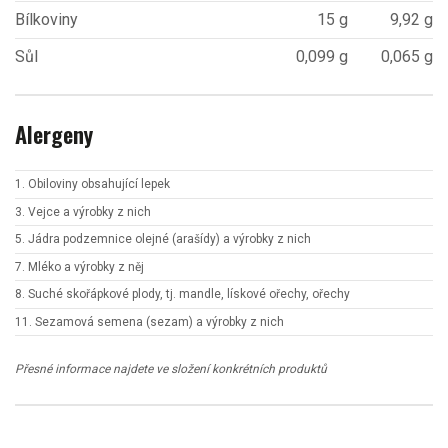
Bílkoviny
15 g
9,92 g
Sůl
0,099 g
0,065 g
Alergeny
1. Obiloviny obsahující lepek
3. Vejce a výrobky z nich
5. Jádra podzemnice olejné (arašídy) a výrobky z nich
7. Mléko a výrobky z něj
8. Suché skořápkové plody, tj. mandle, lískové ořechy, ořechy
11. Sezamová semena (sezam) a výrobky z nich
Přesné informace najdete ve složení konkrétních produktů