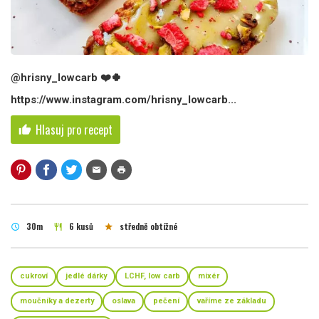
@hrisny_lowcarb ❤️🍀
https://www.instagram.com/hrisny_lowcarb...
Hlasuj pro recept
thumb_up
mail
print
30m
6 kusů
středně obtížné
schedule
restaurant
star
cukroví
jedlé dárky
LCHF, low carb
mixér
moučníky a dezerty
oslava
pečení
vaříme ze základu