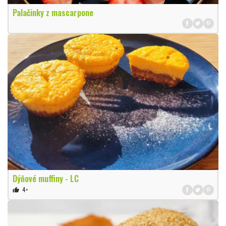
Palačinky z mascarpone
Dýňové muffiny - LC
4×
thumb_up