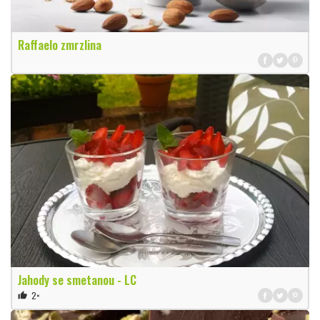
Raffaelo zmrzlina
Jahody se smetanou - LC
2×
thumb_up