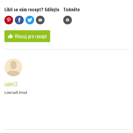
Líbil se vám recept? Sdílejte
Tiskněte
mail
print
Hlasuj pro recept
thumb_up
Lenny73
Lowcarb žrout