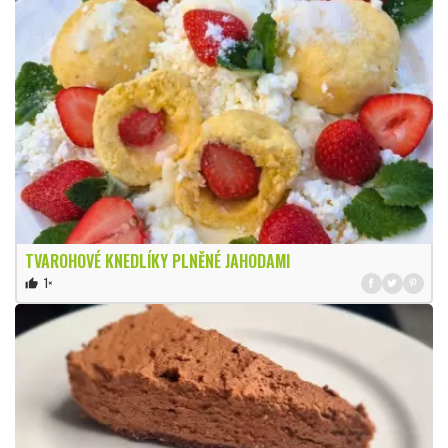
TVAROHOVÉ KNEDLÍKY PLNĚNÉ JAHODAMI
1×
thumb_up