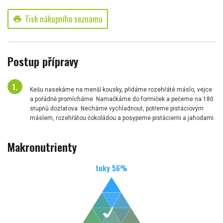
Tisk nákupního seznamu
print
Postup přípravy
Kešu nasekáme na menší kousky, přidáme rozehřáté máslo, vejce
a pořádně promícháme. Namačkáme do formiček a pečeme na 180
stupňů dozlatova. Necháme vychladnout, potřeme pistáciovým
máslem, rozehřátou čokoládou a posypeme pistáciemi a jahodami.
Makronutrienty
tuky
56
%