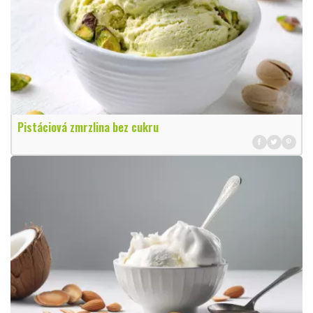
Pistáciová zmrzlina bez cukru