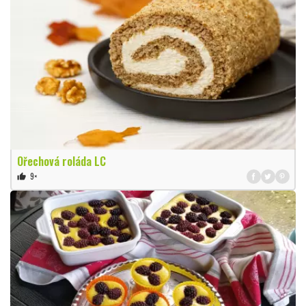
Ořechová roláda LC
9×
thumb_up