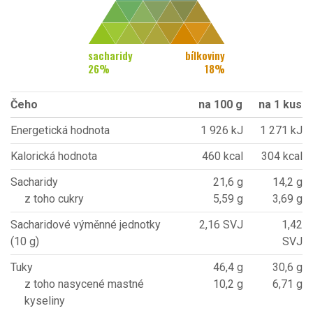
sacharidy
bílkoviny
26
%
18
%
Čeho
na 100 g
na 1 kus
Energetická hodnota
1 926 kJ
1 271 kJ
Kalorická hodnota
460 kcal
304 kcal
Sacharidy
21,6 g
14,2 g
z toho cukry
5,59 g
3,69 g
Sacharidové výměnné jednotky
2,16 SVJ
1,42
(10 g)
SVJ
Tuky
46,4 g
30,6 g
z toho nasycené mastné
10,2 g
6,71 g
kyseliny