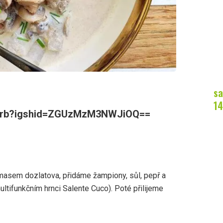
sa
14
wcarb?igshid=ZGUzMzM3NWJiOQ==
asem dozlatova, přidáme žampiony, sůl, pepř a
ltifunkčním hrnci Salente Cuco). Poté přilijeme