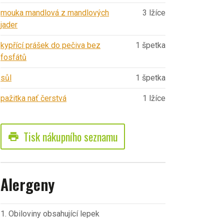
mouka mandlová z mandlových
3 lžíce
jader
kypřící prášek do pečiva bez
1 špetka
fosfátů
sůl
1 špetka
pažitka nať čerstvá
1 lžíce
Tisk nákupního seznamu
print
Alergeny
1. Obiloviny obsahující lepek