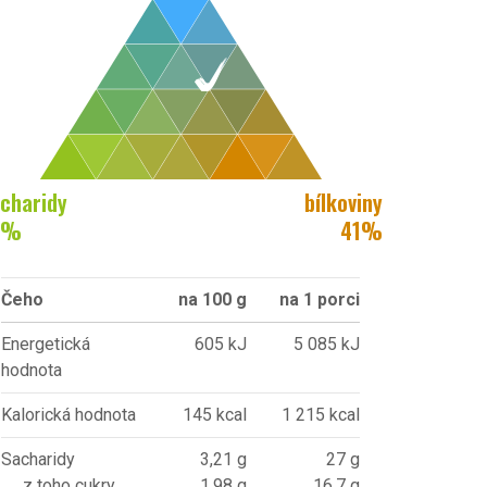
charidy
bílkoviny
%
41
%
Čeho
na 100 g
na 1 porci
Energetická
605 kJ
5 085 kJ
hodnota
Kalorická hodnota
145 kcal
1 215 kcal
Sacharidy
3,21 g
27 g
z toho cukry
1,98 g
16,7 g