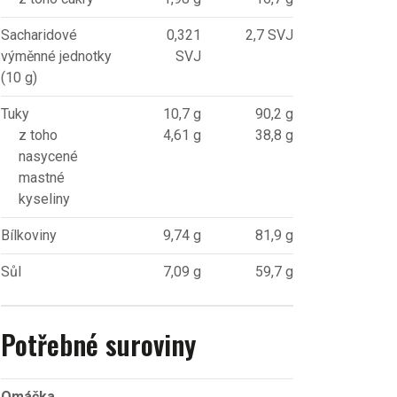
Sacharidové
0,321
2,7 SVJ
výměnné jednotky
SVJ
(10 g)
Tuky
10,7 g
90,2 g
z toho
4,61 g
38,8 g
nasycené
mastné
kyseliny
Bílkoviny
9,74 g
81,9 g
Sůl
7,09 g
59,7 g
Potřebné suroviny
Omáčka