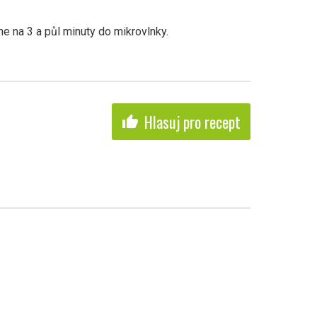
 na 3 a půl minuty do mikrovlnky.
Hlasuj pro recept
thumb_up