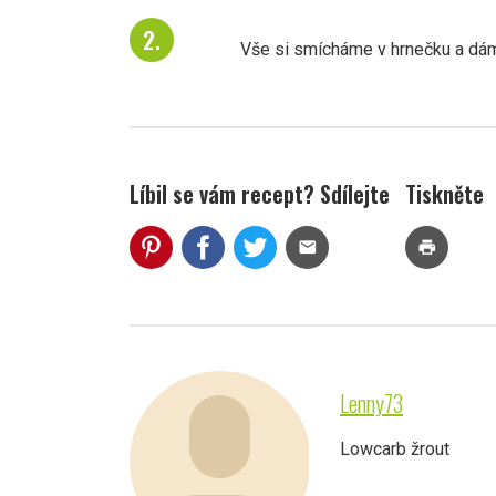
Vše si smícháme v hrnečku a dáme
Líbil se vám recept? Sdílejte
Tiskněte
mail
print
Lenny73
Lowcarb žrout