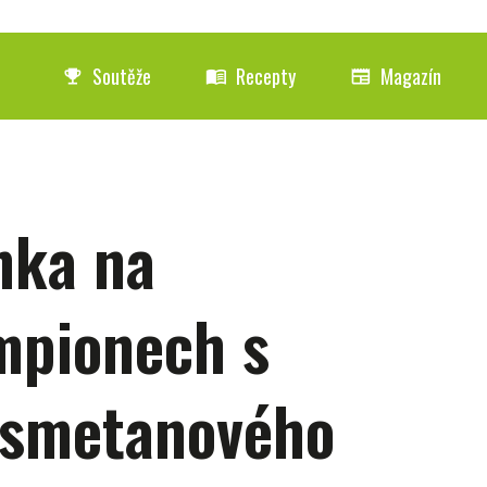
Soutěže
Recepty
Magazín
emoji_events
menu_book
newspaper
nka na
mpionech s
 smetanového