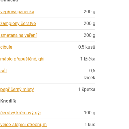
vepřová panenka
200 g
žampiony čerstvé
200 g
smetana na vaření
200 g
cibule
0,5 kusů
máslo přepuštěné, ghí
1 lžička
sůl
0,5
lžiček
pepř černý mletý
1 špetka
Knedlík
čerstvý krémový sýr
100 g
vejce slepičí střední, m
1 kus