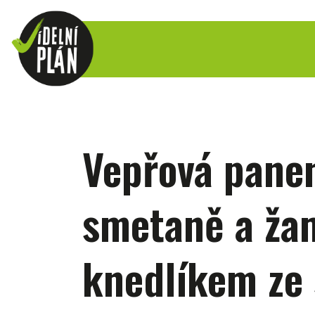
Vepřová pane
smetaně a ža
knedlíkem ze