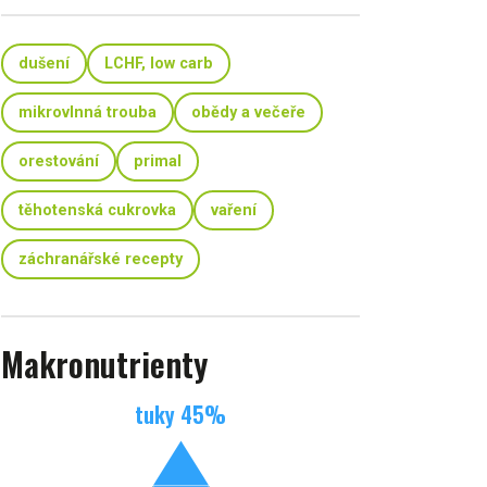
dušení
LCHF, low carb
mikrovlnná trouba
obědy a večeře
orestování
primal
těhotenská cukrovka
vaření
záchranářské recepty
Makronutrienty
tuky
45
%