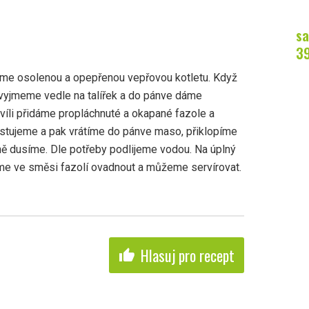
sa
3
jeme osolenou a opepřenou vepřovou kotletu. Když
i vyjmeme vedle na talířek a do pánve dáme
hvíli přidáme propláchnuté a okapané fazole a
restujeme a pak vrátíme do pánve maso, přiklopíme
ně dusíme. Dle potřeby podlijeme vodou. Na úplný
e ve směsi fazolí ovadnout a můžeme servírovat.
Hlasuj pro recept
thumb_up