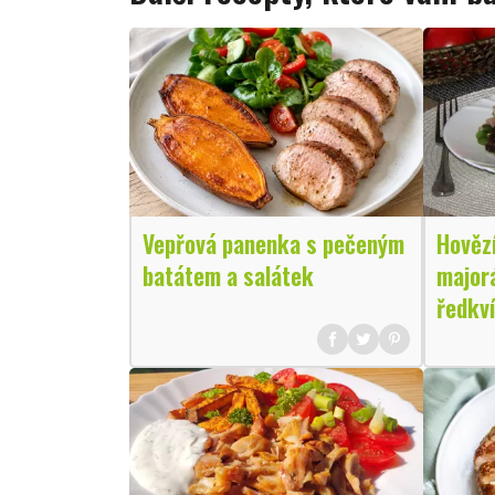
Vepřová panenka s pečeným
Hověz
batátem a salátek
major
ředkví