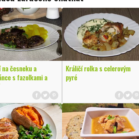
í na česneku a
Králičí rolka s celerovým
ánce s fazolkami a
pyré