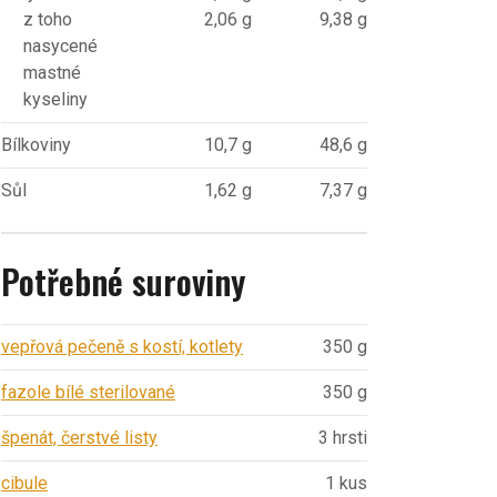
z toho
2,06 g
9,38 g
nasycené
mastné
kyseliny
Bílkoviny
10,7 g
48,6 g
Sůl
1,62 g
7,37 g
Potřebné suroviny
vepřová pečeně s kostí, kotlety
350 g
fazole bílé sterilované
350 g
špenát, čerstvé listy
3 hrsti
cibule
1 kus