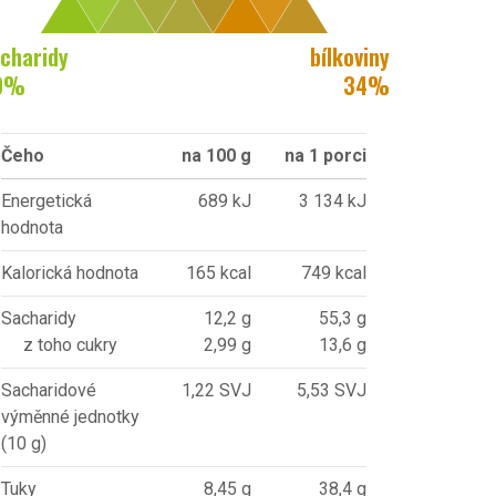
charidy
bílkoviny
9
%
34
%
Čeho
na 100 g
na 1 porci
Energetická
689 kJ
3 134 kJ
hodnota
Kalorická hodnota
165 kcal
749 kcal
Sacharidy
12,2 g
55,3 g
z toho cukry
2,99 g
13,6 g
Sacharidové
1,22 SVJ
5,53 SVJ
výměnné jednotky
(10 g)
Tuky
8,45 g
38,4 g