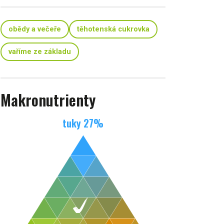
obědy a večeře
těhotenská cukrovka
vaříme ze základu
Makronutrienty
tuky
27
%