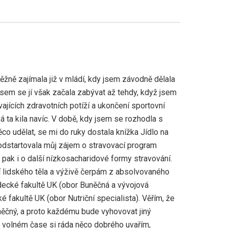
žně zajímala již v mládí, kdy jsem závodně dělala
 jsem se jí však začala zabývat až tehdy, když jsem
ajících zdravotních potíží a ukončení sportovní
ká ta kila navíc. V době, kdy jsem se rozhodla s
co udělat, se mi do ruky dostala knížka Jídlo na
 odstartovala můj zájem o stravovací program
pak i o další nízkosacharidové formy stravování.
í lidského těla a výživě čerpám z absolvovaného
decké fakultě UK (obor Buněčná a vývojová
ké fakultě UK (obor Nutriční specialista). Věřím, že
iněčný, a proto každému bude vyhovovat jiný
e volném čase si ráda něco dobrého uvařím,