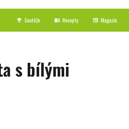
Soutěže
Recepty
Magazín
emoji_events
menu_book
newspaper
ta s bílými