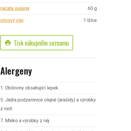
rajčata sušená
60 g
olivový olej
1 lžíce
Tisk nákupního seznamu
print
Alergeny
1. Obiloviny obsahující lepek
5. Jádra podzemnice olejné (arašídy) a výrobky
z nich
7. Mléko a výrobky z něj