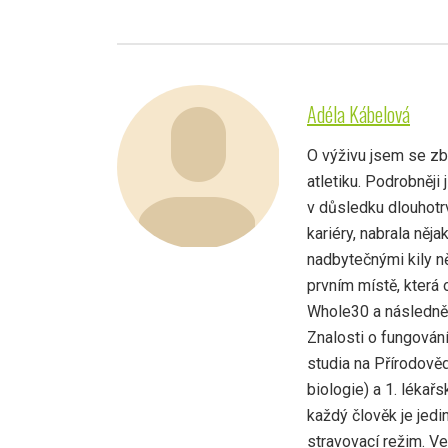
Adéla Kábelová
O výživu jsem se zbě
atletiku. Podrobněji
v důsledku dlouhotrv
kariéry, nabrala něja
nadbytečnými kily ně
prvním místě, která
Whole30 a následně 
Znalosti o fungován
studia na Přírodově
biologie) a 1. lékařs
každý člověk je jed
stravovací režim. V