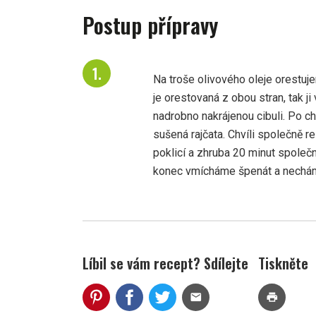
Postup přípravy
Na troše olivového oleje orestu
je orestovaná z obou stran, tak j
nadrobno nakrájenou cibuli. Po c
sušená rajčata. Chvíli společně 
poklicí a zhruba 20 minut společ
konec vmícháme špenát a nechám
Líbil se vám recept? Sdílejte
Tiskněte
mail
print