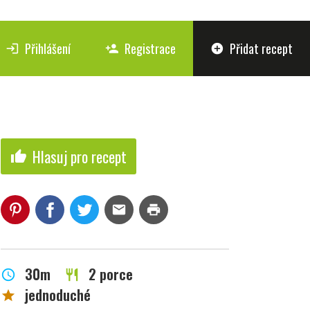
Přihlášení
Registrace
Přidat recept
login
person_add
add_circle
Hlasuj pro recept
thumb_up
mail
print
30m
2 porce
schedule
restaurant
jednoduché
star