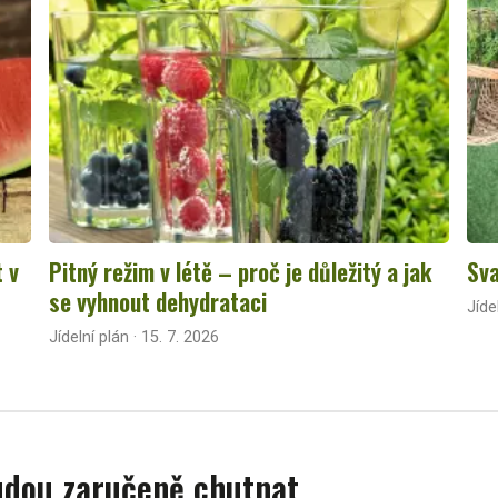
t v
Pitný režim v létě – proč je důležitý a jak
Sva
se vyhnout dehydrataci
Jíde
Jídelní plán · 15. 7. 2026
budou zaručeně chutnat