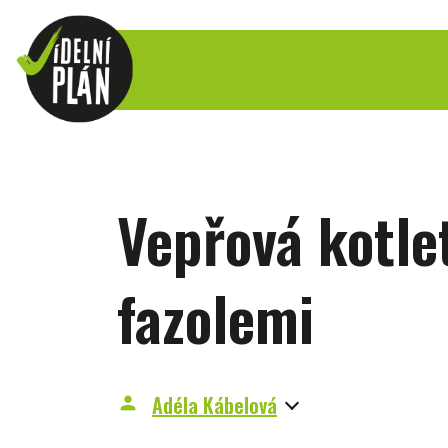
Vepřová kotle
fazolemi
Adéla Kábelová
person