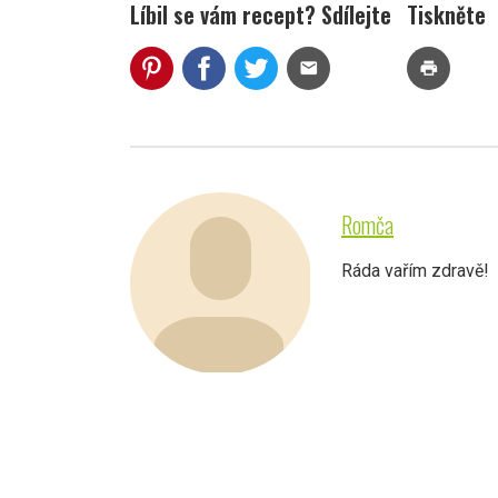
Líbil se vám recept? Sdílejte
Tiskněte
mail
print
Romča
Ráda vařím zdravě!