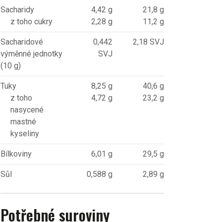
Sacharidy
4,42 g
21,8 g
z toho cukry
2,28 g
11,2 g
Sacharidové
0,442
2,18 SVJ
výměnné jednotky
SVJ
(10 g)
Tuky
8,25 g
40,6 g
z toho
4,72 g
23,2 g
nasycené
mastné
kyseliny
Bílkoviny
6,01 g
29,5 g
Sůl
0,588 g
2,89 g
Potřebné suroviny