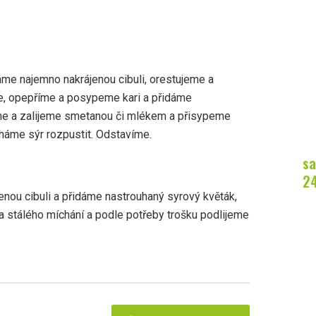
me najemno nakrájenou cibuli, orestujeme a
e, opepříme a posypeme kari a přidáme
me a zalijeme smetanou či mlékem a přisypeme
háme sýr rozpustit. Odstavíme.
sa
2
nou cibuli a přidáme nastrouhaný syrový květák,
a stálého míchání a podle potřeby trošku podlijeme