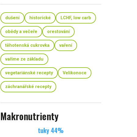
dušení
historické
LCHF, low carb
obědy a večeře
orestování
těhotenská cukrovka
vaření
vaříme ze základu
vegetariánské recepty
Velikonoce
záchranářské recepty
Makronutrienty
tuky
44
%