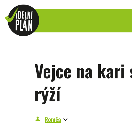
Vejce na kari
rýží
Romča
person