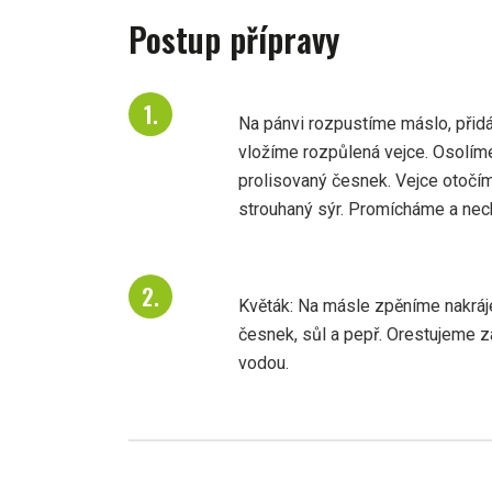
Postup přípravy
Na pánvi rozpustíme máslo, přidá
vložíme rozpůlená vejce. Osolím
prolisovaný česnek. Vejce otočí
strouhaný sýr. Promícháme a nec
Květák: Na másle zpěníme nakráje
česnek, sůl a pepř. Orestujeme z
vodou.