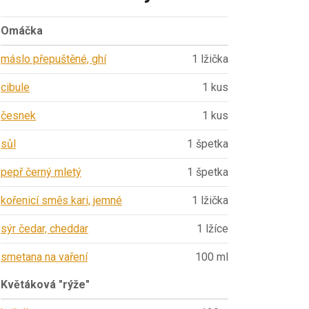
Omáčka
máslo přepuštěné, ghí
1 lžička
cibule
1 kus
česnek
1 kus
sůl
1 špetka
pepř černý mletý
1 špetka
kořenicí směs kari, jemné
1 lžička
sýr čedar, cheddar
1 lžíce
smetana na vaření
100 ml
Květáková "rýže"