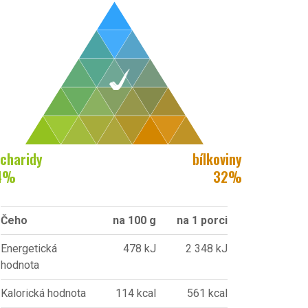
charidy
bílkoviny
4
%
32
%
Čeho
na 100 g
na 1 porci
Energetická
478 kJ
2 348 kJ
hodnota
Kalorická hodnota
114 kcal
561 kcal