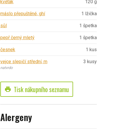
květák
120 g
máslo přepuštěné, ghí
1 lžička
sůl
1 špetka
pepř černý mletý
1 špetka
česnek
1 kus
vejce slepičí střední, m
3 kusy
natvrdo
Tisk nákupního seznamu
print
Alergeny