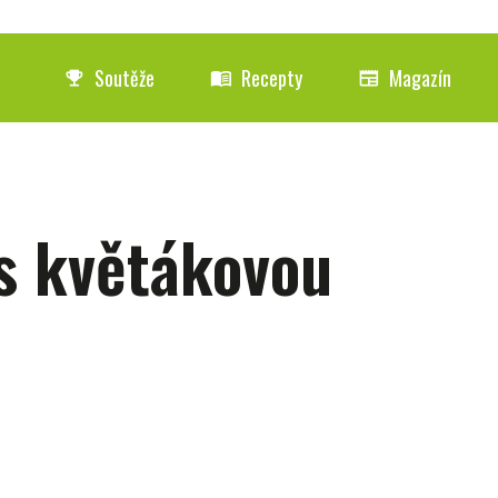
Soutěže
Recepty
Magazín
emoji_events
menu_book
newspaper
 s květákovou