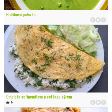
Hrášková polévka
Omeleta se špenátem a cottage sýrem
1×
thumb_up