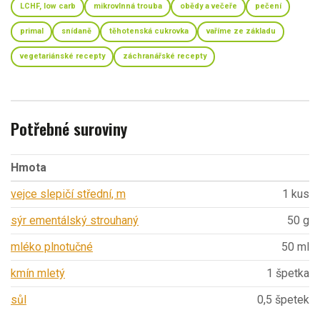
LCHF, low carb
mikrovlnná trouba
obědy a večeře
pečení
primal
snídaně
těhotenská cukrovka
vaříme ze základu
vegetariánské recepty
záchranářské recepty
Potřebné suroviny
Hmota
vejce slepičí střední, m
1 kus
sýr ementálský strouhaný
50 g
mléko plnotučné
50 ml
kmín mletý
1 špetka
sůl
0,5 špetek