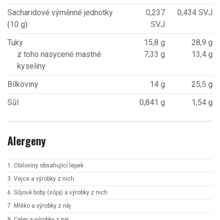
Sacharidové výměnné jednotky
0,237
0,434 SVJ
(10 g)
SVJ
Tuky
15,8 g
28,9 g
z toho nasycené mastné
7,33 g
13,4 g
kyseliny
Bílkoviny
14 g
25,5 g
Sůl
0,841 g
1,54 g
Alergeny
1. Obiloviny obsahující lepek
3. Vejce a výrobky z nich
6. Sójové boby (sója) a výrobky z nich
7. Mléko a výrobky z něj
9. Celer a výrobky z něj