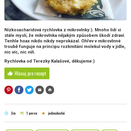
Nízkosacharidová rychlovka z mikrovlnky:). Mnoho lidí si
stále myslí, že mikrovlnka nějakým způsobem škodí zdraví.
Tenhle hoax nikdo nikdy neprokázal. Ohřev v mikrovlnné
troubě funguje na principu rozkmitání molekul vody v jídle,
nic víc, nic níň.
Rychlovka od Terezky Kalašové, děkujeme:)
Hlasuj pro recept
thumb_up
mail
print
3m
1 porce
jednoduché
schedule
restaurant
star