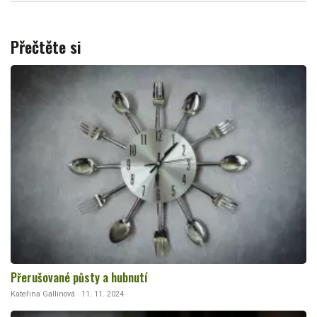
Přečtěte si
Přerušované půsty a hubnutí
Kateřina Gallinová · 11. 11. 2024