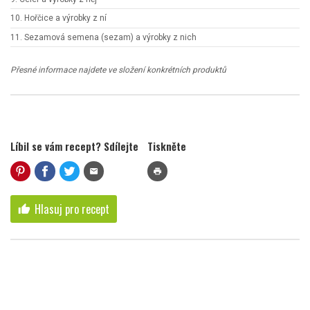
10. Hořčice a výrobky z ní
11. Sezamová semena (sezam) a výrobky z nich
Přesné informace najdete ve složení konkrétních produktů
Líbil se vám recept? Sdílejte
Tiskněte
mail
print
Hlasuj pro recept
thumb_up