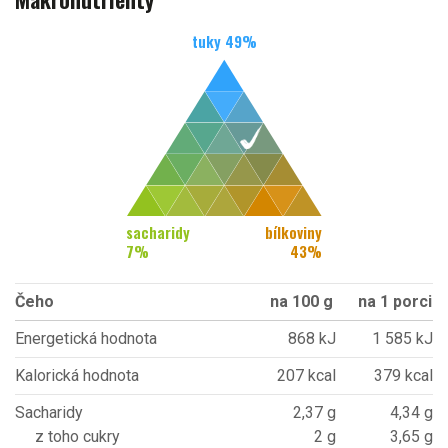
tuky
49
%
sacharidy
bílkoviny
7
%
43
%
Čeho
na 100 g
na 1 porci
Energetická hodnota
868 kJ
1 585 kJ
Kalorická hodnota
207 kcal
379 kcal
Sacharidy
2,37 g
4,34 g
z toho cukry
2 g
3,65 g