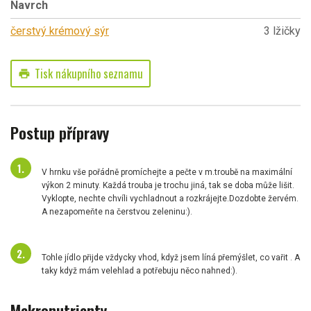
Navrch
čerstvý krémový sýr
3 lžičky
Tisk nákupního seznamu
print
Postup přípravy
V hrnku vše pořádně promíchejte a pečte v m.troubě na maximální
výkon 2 minuty. Každá trouba je trochu jiná, tak se doba může lišit.
Vyklopte, nechte chvíli vychladnout a rozkrájejte.Dozdobte žervém.
A nezapomeňte na čerstvou zeleninu:).
Tohle jídlo přijde vždycky vhod, když jsem líná přemýšlet, co vařit . A
taky když mám velehlad a potřebuju něco nahned:).
Makronutrienty