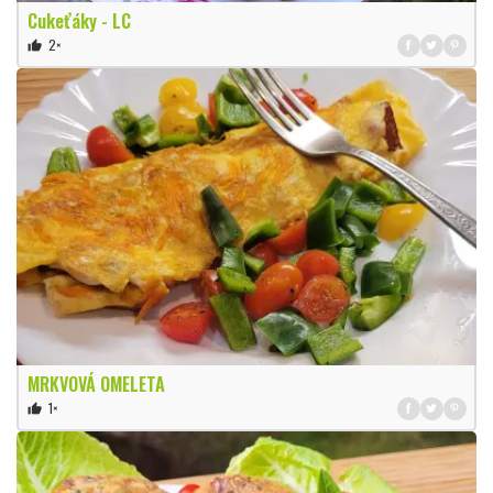
Cukeťáky - LC
2×
thumb_up
MRKVOVÁ OMELETA
1×
thumb_up