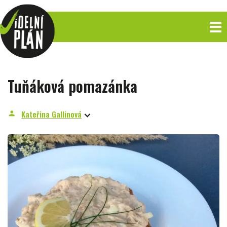
Tuňáková pomazánka
Kateřina Gallinová
person