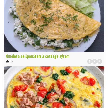
Omeleta se špenátem a cottage sýrem
1×
thumb_up