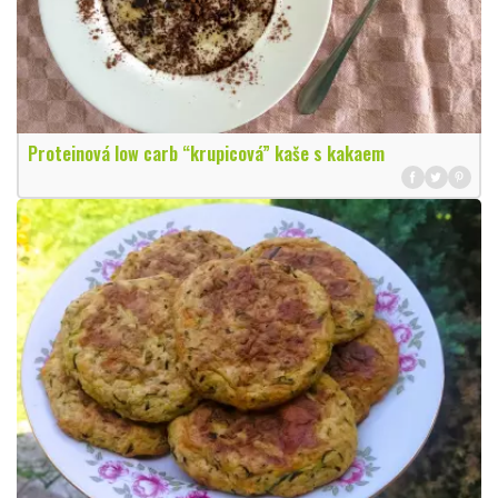
Proteinová low carb “krupicová” kaše s kakaem