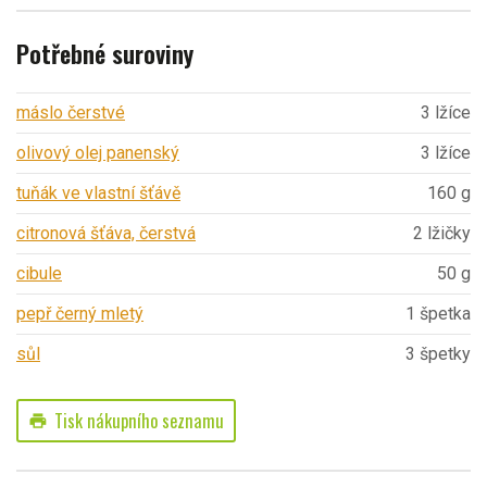
Potřebné suroviny
máslo čerstvé
3 lžíce
olivový olej panenský
3 lžíce
tuňák ve vlastní šťávě
160 g
citronová šťáva, čerstvá
2 lžičky
cibule
50 g
pepř černý mletý
1 špetka
sůl
3 špetky
Tisk nákupního seznamu
print