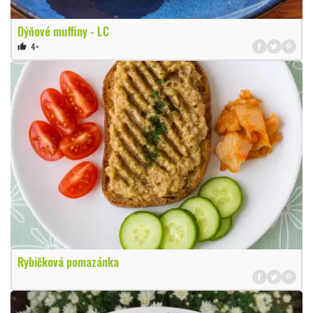
Dýňové muffiny - LC
4×
thumb_up
Rybičková pomazánka