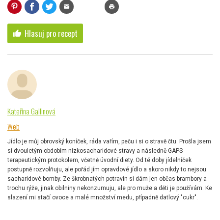
mail
print
Hlasuj pro recept
thumb_up
Kateřina Gallinová
Web
Jídlo je můj obrovský koníček, ráda vařím, peču i si o stravě čtu. Prošla jsem
si dvouletým obdobím nízkosacharidové stravy a následně GAPS
terapeutickým protokolem, včetně úvodní diety. Od té doby jídelníček
postupně rozvolňuju, ale pořád jím opravdové jídlo a skoro nikdy to nejsou
sacharidové bomby. Ze škrobnatých potravin si dám jen občas brambory a
trochu rýže, jinak obilniny nekonzumuju, ale pro muže a děti je používám. Ke
slazení mi stačí ovoce a malé množství medu, případně datlový "cukr".