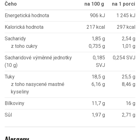
Čeho
na 100 g
na 1 porci
Energetická hodnota
906 kJ
1 245 kJ
Kalorická hodnota
217 kcal
297 kcal
Sacharidy
1,85 g
2,54 g
z toho cukry
0,735 g
1,01 g
Sacharidové výměnné jednotky
0,185
0,254 SVJ
(10 g)
SVJ
Tuky
18,5 g
25,5 g
z toho nasycené mastné
6,16 g
8,46 g
kyseliny
Bílkoviny
11,7 g
16 g
Sůl
1,97 g
2,71 g
Alergeny