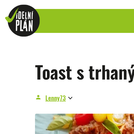
Toast s trha
Lenny73
person