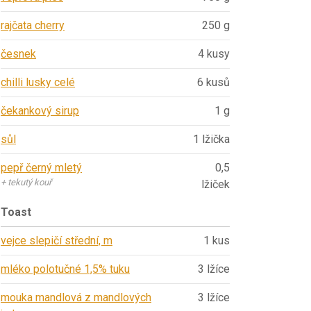
rajčata cherry
250 g
česnek
4 kusy
chilli lusky celé
6 kusů
čekankový sirup
1 g
sůl
1 lžička
pepř černý mletý
0,5
+ tekutý kouř
lžiček
Toast
vejce slepičí střední, m
1 kus
mléko polotučné 1,5% tuku
3 lžíce
mouka mandlová z mandlových
3 lžíce