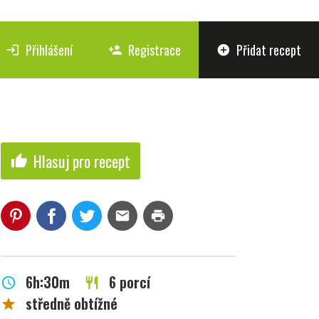
Přihlášení
Registrace
Přidat recept
login
person_add
add_circle
Hlasuj pro recept
thumb_up
mail
print
6h:30m
6 porcí
schedule
restaurant
středně obtížné
star