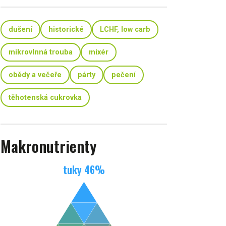
dušení
historické
LCHF, low carb
mikrovlnná trouba
mixér
obědy a večeře
párty
pečení
těhotenská cukrovka
Makronutrienty
tuky
46
%