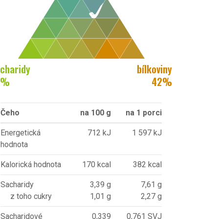
charidy
bílkoviny
%
42
%
Čeho
na 100 g
na 1 porci
Energetická
712 kJ
1 597 kJ
hodnota
Kalorická hodnota
170 kcal
382 kcal
Sacharidy
3,39 g
7,61 g
z toho cukry
1,01 g
2,27 g
Sacharidové
0,339
0,761 SVJ