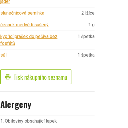
jader
slunečnicová semínka
2 lžíce
česnek medvědí sušený
1 g
kypřící prášek do pečiva bez
1 špetka
fosfátů
sůl
1 špetka
Tisk nákupního seznamu
print
Alergeny
1. Obiloviny obsahující lepek