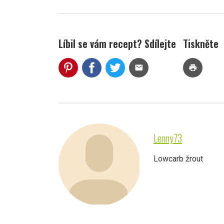
Líbil se vám recept? Sdílejte
Tiskněte
mail
print
Lenny73
Lowcarb žrout