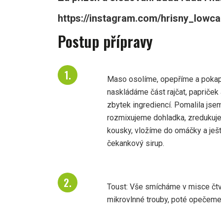
https://instagram.com/hrisny_low
Postup přípravy
Maso osolíme, opepříme a poka
naskládáme část rajčat, papriče
zbytek ingrediencí. Pomalila jse
rozmixujeme dohladka, zredukuj
kousky, vložíme do omáčky a ještě
čekankový sirup.
Toust: Vše smícháme v misce čtv
mikrovlnné trouby, poté opečeme