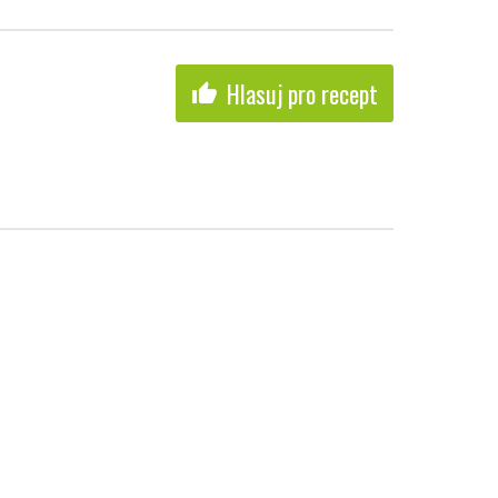
Hlasuj pro recept
thumb_up