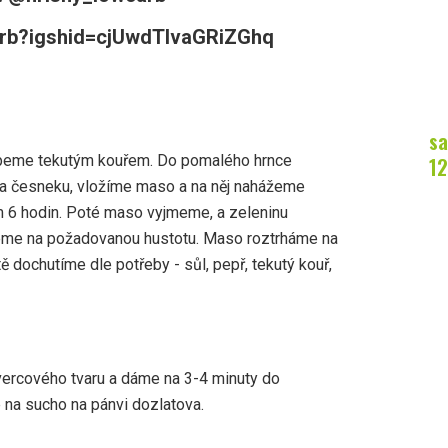
carb?igshid=cjUwdTlvaGRiZGhq
sa
peme tekutým kouřem. Do pomalého hrnce
12
k a česneku, vložíme maso a na něj nahážeme
m 6 hodin. Poté maso vyjmeme, a zeleninu
eme na požadovanou hustotu. Maso roztrháme na
 dochutíme dle potřeby - sůl, pepř, tekutý kouř,
ercového tvaru a dáme na 3-4 minuty do
 na sucho na pánvi dozlatova.