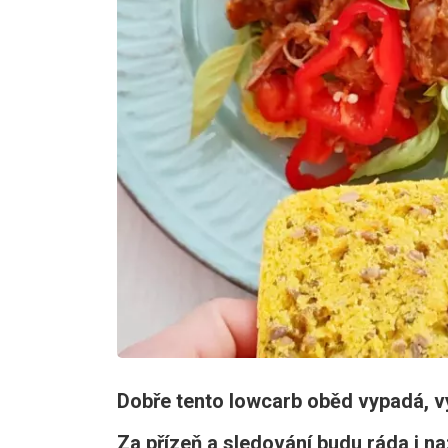
Dobře tento lowcarb oběd vypadá, v
Za přízeň a sledování budu ráda i n