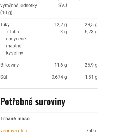
výměnné jednotky
SVJ
(10 g)
Tuky
12,7 g
28,5 g
z toho
3 g
6,73 g
nasycené
mastné
kyseliny
Bílkoviny
11,6 g
25,9 g
Sůl
0,674 g
1,51 g
Potřebné suroviny
Trhané maso
vepřová plec
750 g