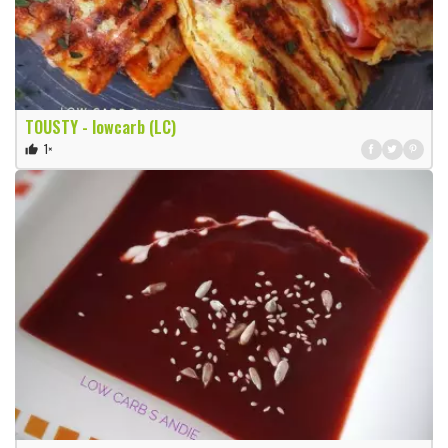
TOUSTY - lowcarb (LC)
1×
thumb_up