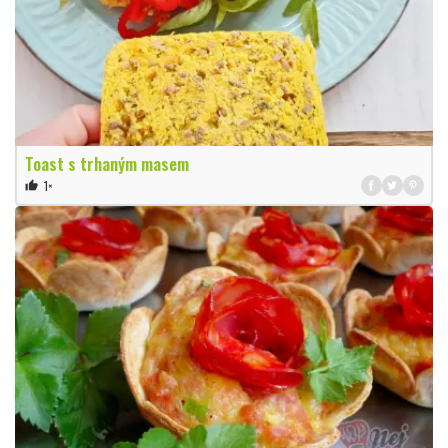
Toast s trhaným masem
1×
thumb_up