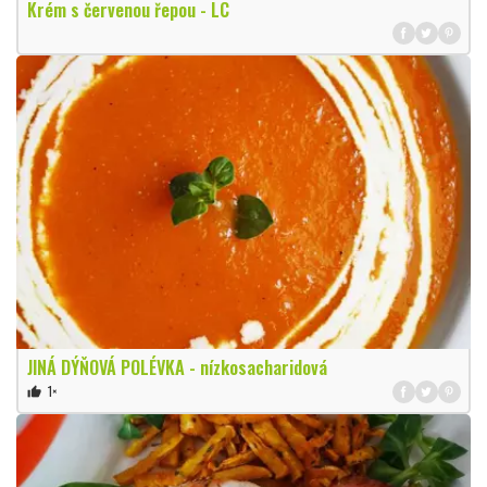
Krém s červenou řepou - LC
JINÁ DÝŇOVÁ POLÉVKA - nízkosacharidová
1×
thumb_up