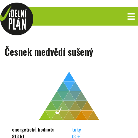
Česnek medvědí sušený
energetická hodnota
tuky
913 kJ
(8 %)