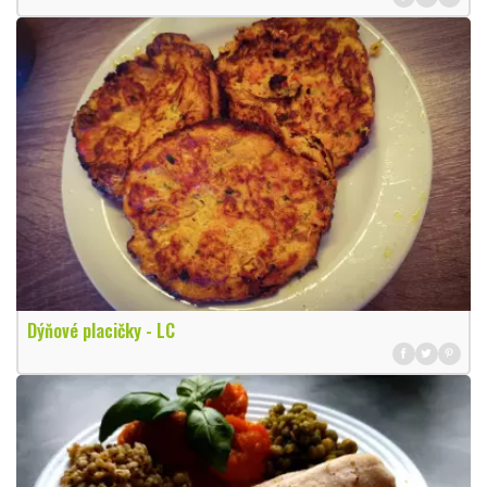
Dýňové placičky - LC