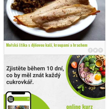
Mořská štika s dýňovou kaší, kroupami a hrachem