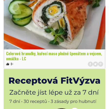
Celerové hranolky, kuřecí maso plněné špenátem a vejcem,
omáčka - LC
8×
thumb_up