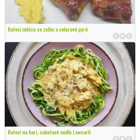
Kuřecí měšce se zelím a celerové pyré
Kuřecí na kari, cuketové nudle Lowcarb