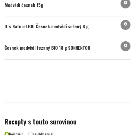
info
Medvědí česnek 15g
info
It´s Natural BIO Česnek medvědí sušený 8 g
info
Česnek medvědí řezaný BIO 18 g SONNENTOR
Recepty s touto surovinou
Nejnovější
Nejoblíbenější