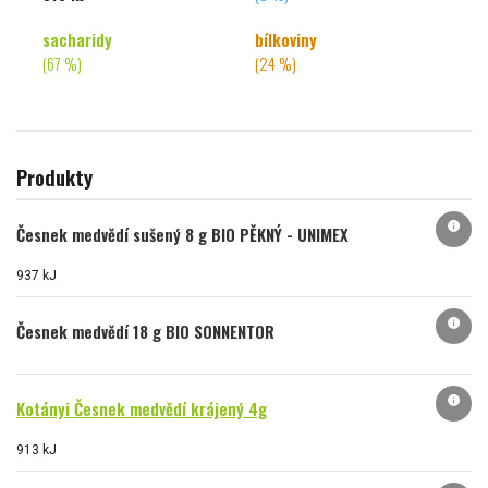
sacharidy
bílkoviny
(67 %)
(24 %)
Produkty
info
Česnek medvědí sušený 8 g BIO PĚKNÝ - UNIMEX
937 kJ
info
Česnek medvědí 18 g BIO SONNENTOR
info
Kotányi Česnek medvědí krájený 4g
913 kJ