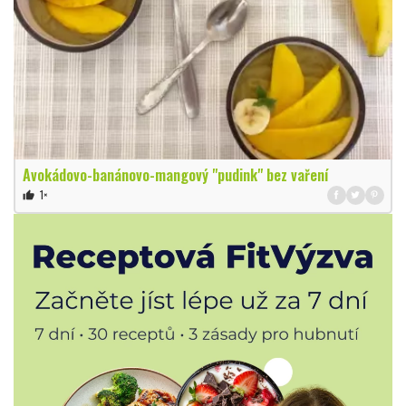
Avokádovo-banánovo-mangový "pudink" bez vaření
1×
thumb_up