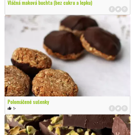
Vláčná maková buchta (bez cukru a lepku)
Polomáčené sušenky
1×
thumb_up