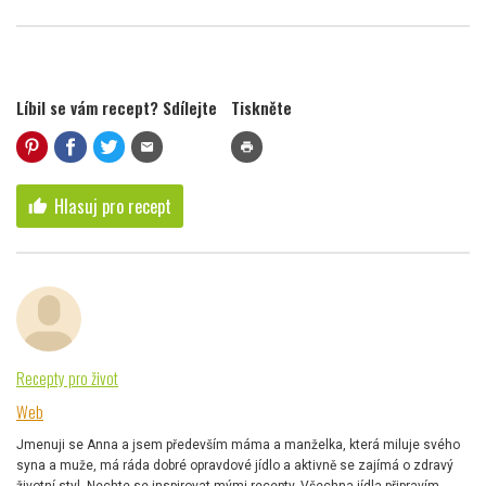
Líbil se vám recept? Sdílejte
Tiskněte
mail
print
Hlasuj pro recept
thumb_up
Recepty pro život
Web
Jmenuji se Anna a jsem především máma a manželka, která miluje svého
syna a muže, má ráda dobré opravdové jídlo a aktivně se zajímá o zdravý