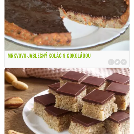
MRKVOVO-JABLEČNÝ KOLÁČ S ČOKOLÁDOU