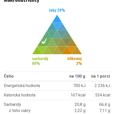
tuky
29
%
sacharidy
bílkoviny
68
%
3
%
Čeho
na 100 g
na 1 porci
Energetická hodnota
700 kJ
2 236 kJ
Kalorická hodnota
167 kcal
534 kcal
Sacharidy
20,8 g
66,4 g
z toho cukry
2,22 g
7,11 g