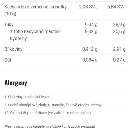
Sacharidové výměnné jednotky
2,08 SVJ
6,64 SVJ
(10 g)
Tuky
9,04 g
28,9 g
z toho nasycené mastné
8,02 g
25,6 g
kyseliny
Bílkoviny
0,912 g
2,91 g
Sůl
0,084 g
0,27 g
Alergeny
1. Obiloviny obsahující lepek
8. Suché skořápkové plody, tj. mandle, lískové ořechy, ořechy
12. Oxid siřičitý a siřičitany (ve vyšších koncentracích)
Přesné informace najdete ve složení konkrétních produktů