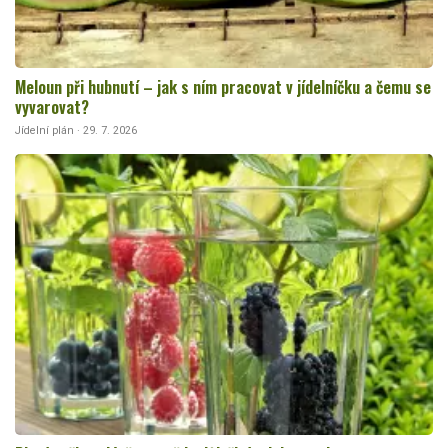
Meloun při hubnutí – jak s ním pracovat v jídelníčku a čemu se
vyvarovat?
Jídelní plán · 29. 7. 2026