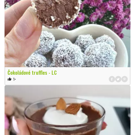
Čokoládové truffles - LC
1×
thumb_up