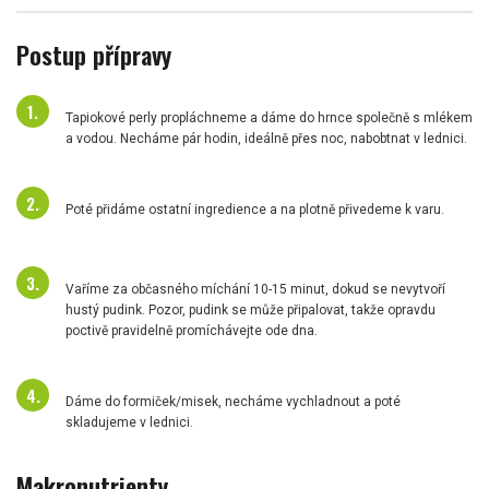
Postup přípravy
Tapiokové perly propláchneme a dáme do hrnce společně s mlékem
a vodou. Necháme pár hodin, ideálně přes noc, nabobtnat v lednici.
Poté přidáme ostatní ingredience a na plotně přivedeme k varu.
Vaříme za občasného míchání 10-15 minut, dokud se nevytvoří
hustý pudink. Pozor, pudink se může připalovat, takže opravdu
poctivě pravidelně promíchávejte ode dna.
Dáme do formiček/misek, necháme vychladnout a poté
skladujeme v lednici.
Makronutrienty