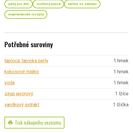
párty pro děti
rostlinný původ
vaříme ze základu
vegetariánské recepty
Potřebné suroviny
tapioca, tapioka perly
1 hrnek
kokosové mléko
1 hrnek
voda
1 hrnek
sirup javorový
1 lžíce
vanilkový extrakt
1 lžička
Tisk nákupního seznamu
print