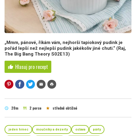
„Mmm, pánové, říkám vám, nejhorší tapiokový pudink je
pořád lepší než nejlepší pudink jakékoliv jiné chuti.“ (Raj,
The Big Bang Theory S02E13)
Hlasuj pro recept
thumb_up
mail
print
20m
2 porce
středně obtížné
schedule
restaurant
star
jeden hrnec
moučníky a dezerty
oslava
párty