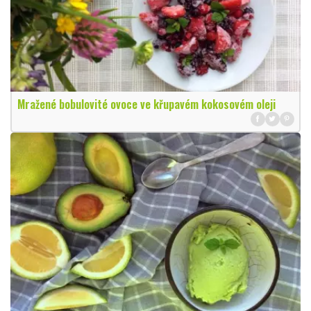
Mražené bobulovité ovoce ve křupavém kokosovém oleji