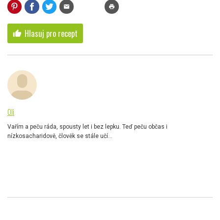
mail
print
Hlasuj pro recept
thumb_up
Oli
Vařím a peču ráda, spousty let i bez lepku. Teď peču občas i
nízkosacharidově, člověk se stále učí...