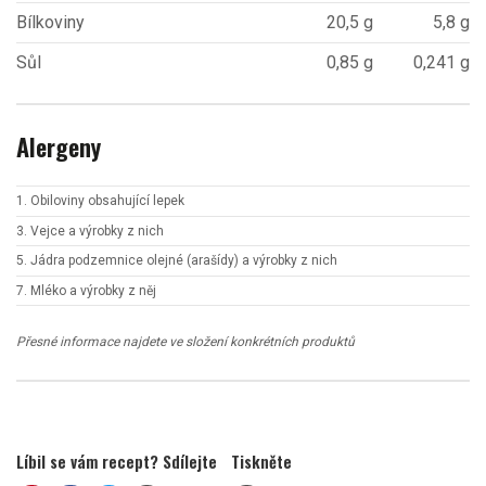
Bílkoviny
20,5 g
5,8 g
Sůl
0,85 g
0,241 g
Alergeny
1. Obiloviny obsahující lepek
3. Vejce a výrobky z nich
5. Jádra podzemnice olejné (arašídy) a výrobky z nich
7. Mléko a výrobky z něj
Přesné informace najdete ve složení konkrétních produktů
Líbil se vám recept? Sdílejte
Tiskněte