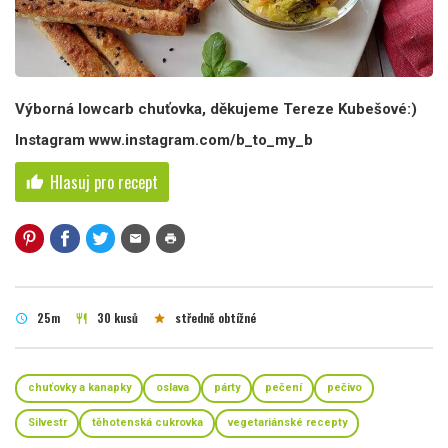
Výborná lowcarb chuťovka, děkujeme Tereze Kubešové:)
Instagram www.instagram.com/b_to_my_b
Hlasuj pro recept
thumb_up
mail
print
25m
30 kusů
středně obtížné
schedule
restaurant
star
chuťovky a kanapky
oslava
párty
pečení
pečivo
Silvestr
těhotenská cukrovka
vegetariánské recepty