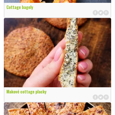
Cottage bagely
Makové cottage placky