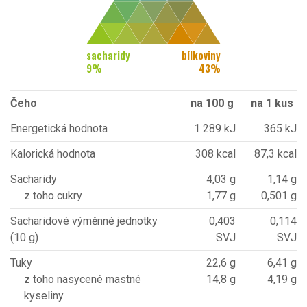
sacharidy
bílkoviny
9
%
43
%
Čeho
na 100 g
na 1 kus
Energetická hodnota
1 289 kJ
365 kJ
Kalorická hodnota
308 kcal
87,3 kcal
Sacharidy
4,03 g
1,14 g
z toho cukry
1,77 g
0,501 g
Sacharidové výměnné jednotky
0,403
0,114
(10 g)
SVJ
SVJ
Tuky
22,6 g
6,41 g
z toho nasycené mastné
14,8 g
4,19 g
kyseliny