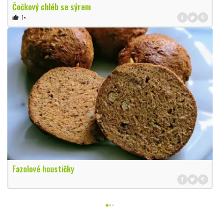
Čočkový chléb se sýrem
1×
thumb_up
Fazolové houstičky