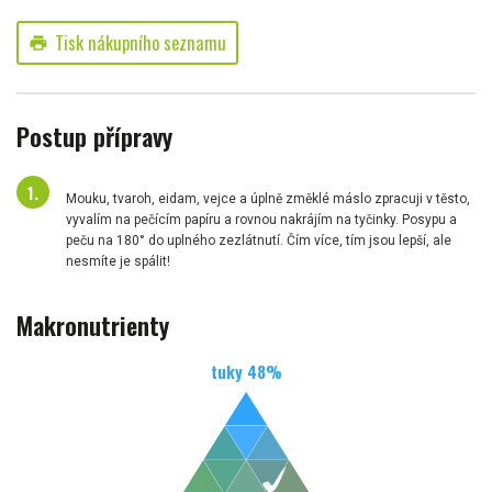
Tisk nákupního seznamu
print
Postup přípravy
Mouku, tvaroh, eidam, vejce a úplně změklé máslo zpracuji v těsto,
vyvalím na pečícím papíru a rovnou nakrájím na tyčinky. Posypu a
peču na 180° do uplného zezlátnutí. Čím více, tím jsou lepší, ale
nesmíte je spálit!
Makronutrienty
tuky
48
%