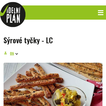
Sýrové tyčky - LC
Oli
person