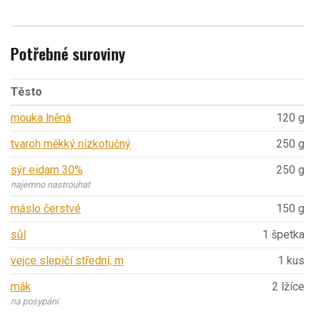
Potřebné suroviny
Těsto
mouka lněná
120 g
tvaroh měkký nízkotučný
250 g
sýr eidam 30%
250 g
najemno nastrouhat
máslo čerstvé
150 g
sůl
1 špetka
vejce slepičí střední, m
1 kus
mák
2 lžíce
na posypání