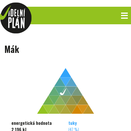
Mák
energetická hodnota
tuky
2 196 kJ
(47 %)