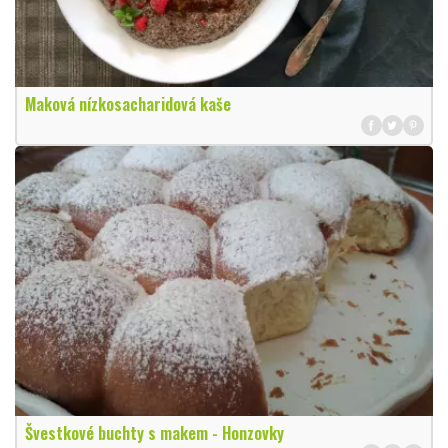
Maková nízkosacharidová kaše
Švestkové buchty s makem - Honzovky