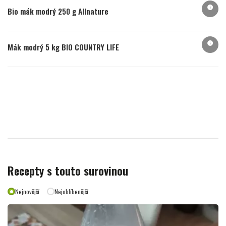
info
Bio mák modrý 250 g Allnature
info
Mák modrý 5 kg BIO COUNTRY LIFE
Recepty s touto surovinou
Nejnovější
Nejoblíbenější