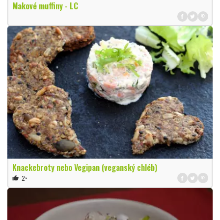
Makové muffiny - LC
Knackebroty nebo Vegipan (veganský chléb)
2×
thumb_up