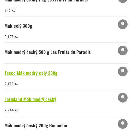
246 kJ
info
Mák celý 300g
2 197 kJ
info
Mák modrý český 500 g Les Fruits du Paradis
info
Tesco Mák modrý celý 200g
2 170 kJ
info
Farmland Mák modrý český
2 244 kJ
info
Mák modrý český 200g Bio nebio