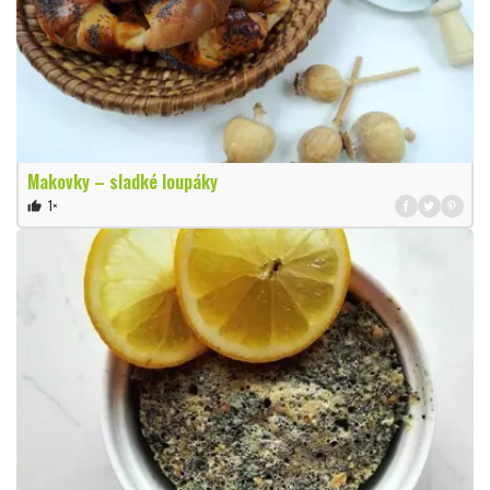
Makovky – sladké loupáky
1×
thumb_up