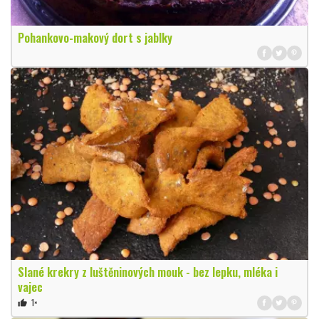
Pohankovo-makový dort s jablky
Slané krekry z luštěninových mouk - bez lepku, mléka i
vajec
1×
thumb_up