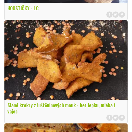
HOUSTIČKY - LC
Slané krekry z luštěninových mouk - bez lepku, mléka i
vajec