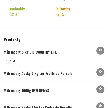
sacharidy
bílkoviny
(32 %)
(21 %)
Produkty
info
Mák modrý 5 kg BIO COUNTRY LIFE
2 167 kJ
info
Mák modrý český 5 kg Les Fruits du Paradis
info
Mák modrý 1000g NEW REMYS
info
Mák modrý český 1 kg Les Fruits du Paradis