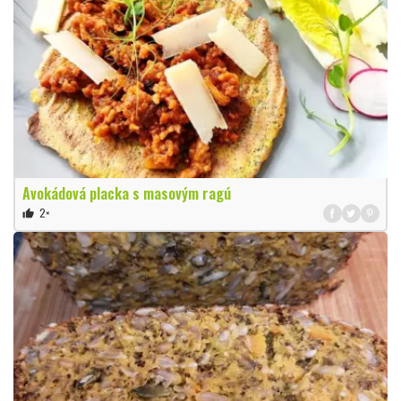
Avokádová placka s masovým ragú
2×
thumb_up