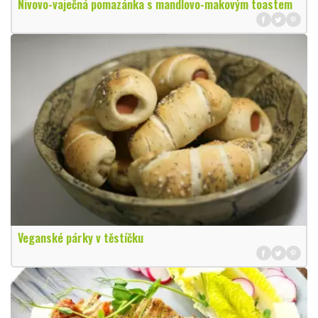
Nivovo-vaječná pomazánka s mandlovo-makovým toastem
Veganské párky v těstíčku