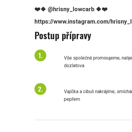
❤️🍀 @hrisny_lowcarb 🍀❤️
https://www.instagram.com/hrisny_l
Postup přípravy
Vše společně promixujeme, nali
dozlatova.
Vajíčka a cibuli nakrájíme, smíc
pepřem.