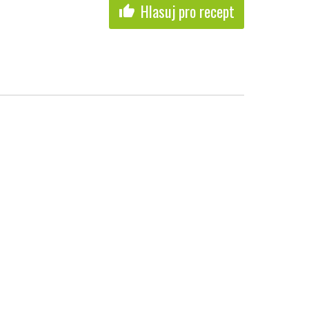
Hlasuj pro recept
thumb_up