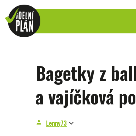
Bagetky z bal
a vajíčková 
Lenny73
person