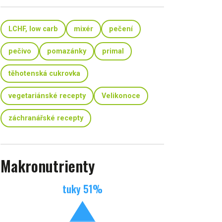
LCHF, low carb
mixér
pečení
pečivo
pomazánky
primal
těhotenská cukrovka
vegetariánské recepty
Velikonoce
záchranářské recepty
Makronutrienty
tuky
51
%