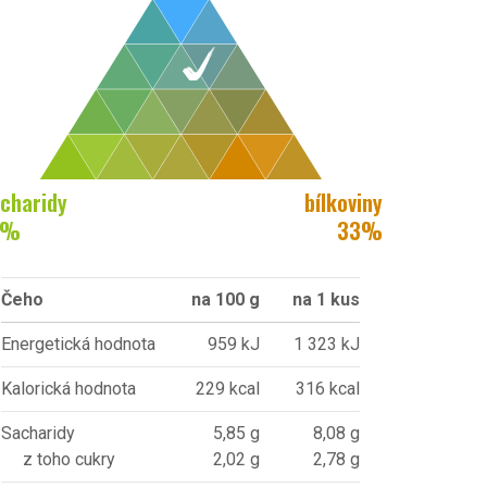
charidy
bílkoviny
%
33
%
Čeho
na 100 g
na 1 kus
Energetická hodnota
959 kJ
1 323 kJ
Kalorická hodnota
229 kcal
316 kcal
Sacharidy
5,85 g
8,08 g
z toho cukry
2,02 g
2,78 g