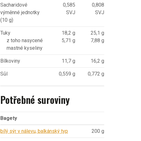
Sacharidové
0,585
0,808
výměnné jednotky
SVJ
SVJ
(10 g)
Tuky
18,2 g
25,1 g
z toho nasycené
5,71 g
7,88 g
mastné kyseliny
Bílkoviny
11,7 g
16,2 g
Sůl
0,559 g
0,772 g
Potřebné suroviny
Bagety
bílý sýr v nálevu, balkánský typ
200 g