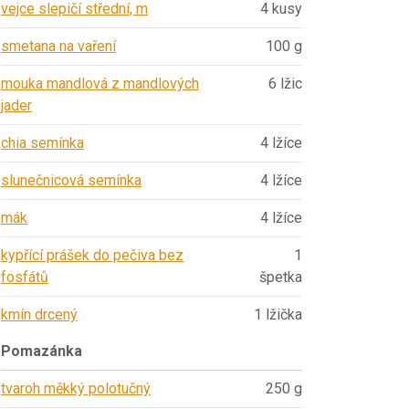
vejce slepičí střední, m
4 kusy
smetana na vaření
100 g
mouka mandlová z mandlových
6 lžic
jader
chia semínka
4 lžíce
slunečnicová semínka
4 lžíce
mák
4 lžíce
kypřící prášek do pečiva bez
1
fosfátů
špetka
kmín drcený
1 lžička
Pomazánka
tvaroh měkký polotučný
250 g