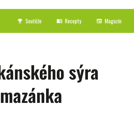
Soutěže
Recepty
Magazín
emoji_events
menu_book
newspaper
kánského sýra
pomazánka