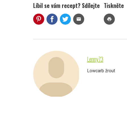
Líbil se vám recept? Sdílejte
Tiskněte
mail
print
Lenny73
Lowcarb žrout