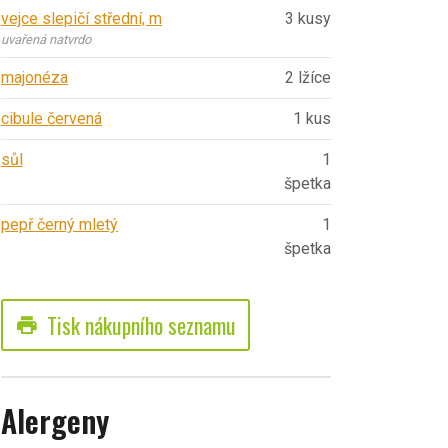
vejce slepičí střední, m
3 kusy
uvařená natvrdo
majonéza
2 lžíce
cibule červená
1 kus
sůl
1
špetka
pepř černý mletý
1
špetka
Tisk nákupního seznamu
print
Alergeny