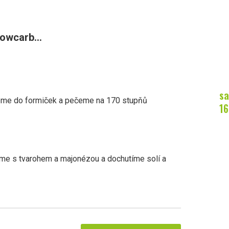
owcarb...
sa
jeme do formiček a pečeme na 170 stupňů
16
háme s tvarohem a majonézou a dochutíme solí a