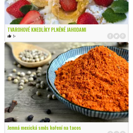
TVAROHOVÉ KNEDLÍKY PLNĚNÉ JAHODAMI
1×
thumb_up
Jemná mexická směs koření na tacos