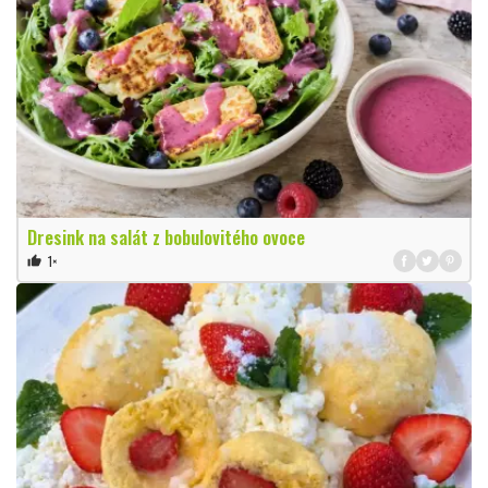
Dresink na salát z bobulovitého ovoce
1×
thumb_up