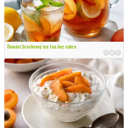
Domácí broskvový ice tea bez cukru