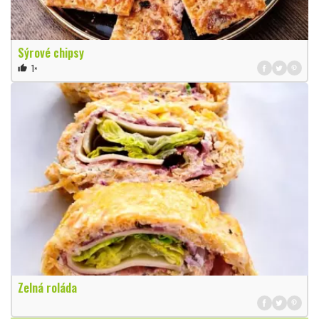
Sýrové chipsy
1×
thumb_up
Zelná roláda