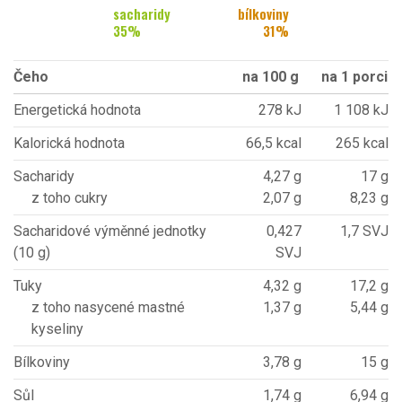
sacharidy
bílkoviny
35
%
31
%
Čeho
na 100 g
na 1 porci
Energetická hodnota
278 kJ
1 108 kJ
Kalorická hodnota
66,5 kcal
265 kcal
Sacharidy
4,27 g
17 g
z toho cukry
2,07 g
8,23 g
Sacharidové výměnné jednotky
0,427
1,7 SVJ
(10 g)
SVJ
Tuky
4,32 g
17,2 g
z toho nasycené mastné
1,37 g
5,44 g
kyseliny
Bílkoviny
3,78 g
15 g
Sůl
1,74 g
6,94 g