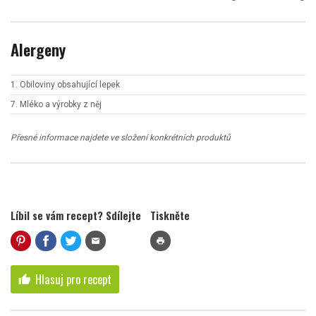
Alergeny
1. Obiloviny obsahující lepek
7. Mléko a výrobky z něj
Přesné informace najdete ve složení konkrétních produktů
Líbil se vám recept? Sdílejte
Tiskněte
mail
print
Hlasuj pro recept
thumb_up