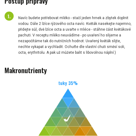
Postup přípravy
Navíc budete potřebovat mléko - stačí jeden hrnek a zbytek doplnit
vodou. Dále 2 lžíce rýžového octa navíc. Květák nasekejte najemno,
přidejte sůl, dvě lžíce octa a uvařte v mléce - stáhne část květákové
pachuti. V receptu mléko neuvádíme - po uvaření ho slijeme a
nezapočítáme tak do nutričních hodnot. Uvařený květák slijte,
nechte vykapat a vychladit. Ochuťte dle vlastní chuti směsí soli,
octa, erythritolu. A pak už můžete balit s libovolnou náplní:)
Makronutrienty
tuky
35
%