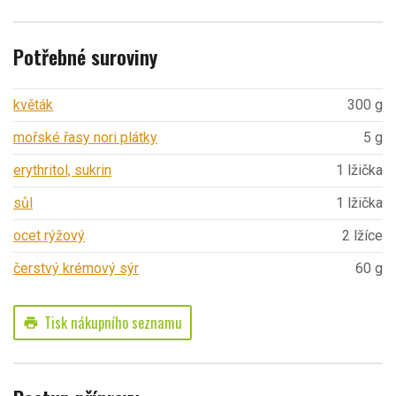
Potřebné suroviny
květák
300 g
mořské řasy nori plátky
5 g
erythritol, sukrin
1 lžička
sůl
1 lžička
ocet rýžový
2 lžíce
čerstvý krémový sýr
60 g
Tisk nákupního seznamu
print