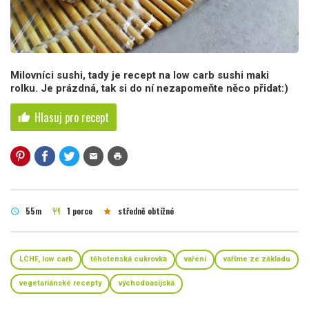
Milovníci sushi, tady je recept na low carb sushi maki
rolku. Je prázdná, tak si do ní nezapomeňte něco přidat:)
Hlasuj pro recept
thumb_up
mail
print
55m
1 porce
středně obtížné
schedule
restaurant
star
LCHF, low carb
těhotenská cukrovka
vaření
vaříme ze základu
vegetariánské recepty
východoasijská