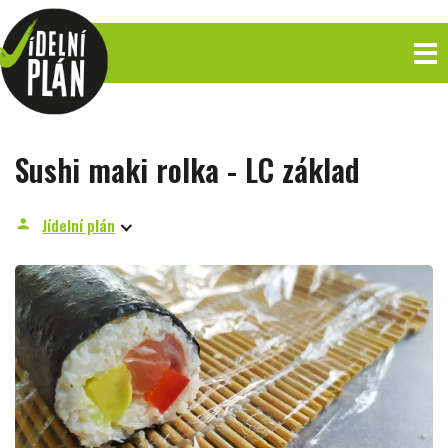
Sushi maki rolka - LC základ
Jídelní plán
person