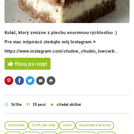
Koláč, ktorý zmizne z plechu enormnou rýchlosťou :)
Pre viac inšpirácií sledujte môj Instagram ⭐️
https://www.instagram.com/chutne_chudni_lowcarb...
Hlasuj pro recept
thumb_up
mail
print
1h:10m
20 porcí
středně obtížné
schedule
restaurant
star
historické
LCHF, low carb
mixér
moučníky a dezerty