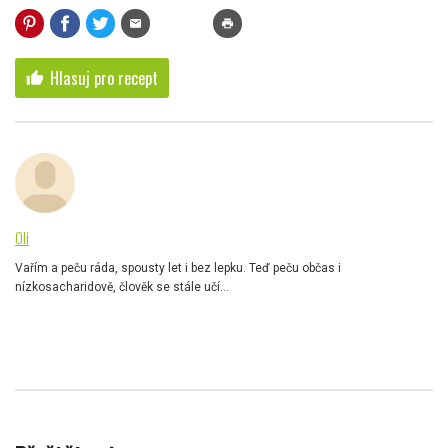
mail
print
Hlasuj pro recept
thumb_up
Oli
Vařím a peču ráda, spousty let i bez lepku. Teď peču občas i
nízkosacharidově, člověk se stále učí...