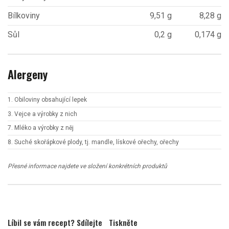
Bílkoviny
9,51 g
8,28 g
Sůl
0,2 g
0,174 g
Alergeny
1. Obiloviny obsahující lepek
3. Vejce a výrobky z nich
7. Mléko a výrobky z něj
8. Suché skořápkové plody, tj. mandle, lískové ořechy, ořechy
Přesné informace najdete ve složení konkrétních produktů
Líbil se vám recept? Sdílejte
Tiskněte