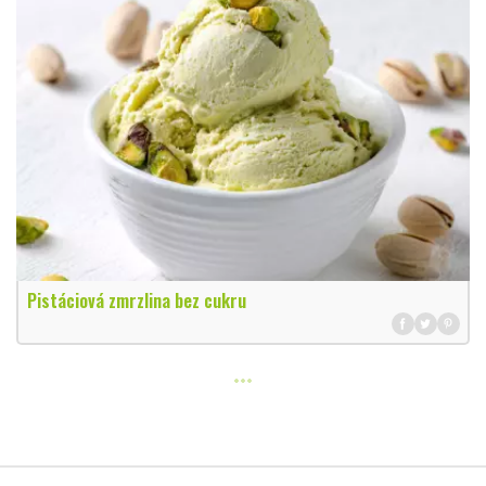
Pistáciová zmrzlina bez cukru