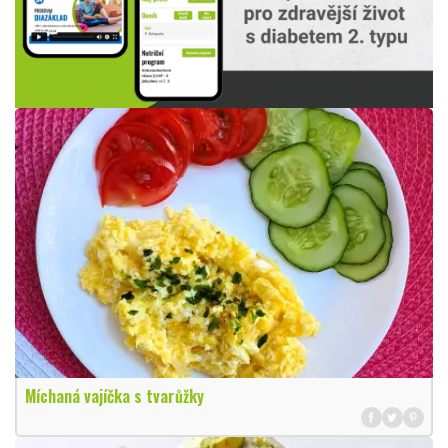
Míchaná vajíčka s tvarůžky