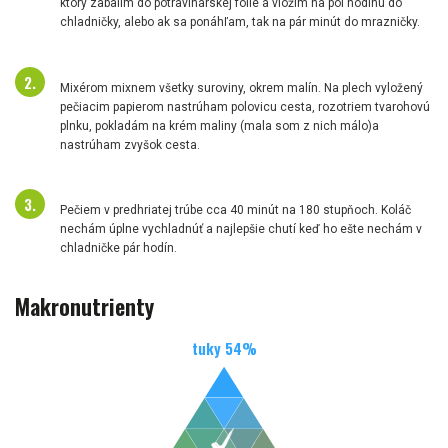
ktorý zabalím do potravinárskej fólie a vložím na pol hodinu do
chladničky, alebo ak sa ponáhľam, tak na pár minút do mrazničky.
Mixérom mixnem všetky suroviny, okrem malín. Na plech vyložený
pečiacim papierom nastrúham polovicu cesta, rozotriem tvarohovú
plnku, pokladám na krém maliny (mala som z nich málo)a
nastrúham zvyšok cesta.
Pečiem v predhriatej trúbe cca 40 minút na 180 stupňoch. Koláč
nechám úplne vychladnúť a najlepšie chutí keď ho ešte nechám v
chladničke pár hodín.
Makronutrienty
tuky
54
%