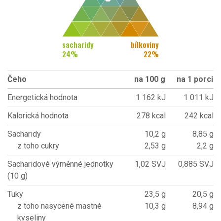
sacharidy
bílkoviny
24
%
22
%
Čeho
na 100 g
na 1 porci
Energetická hodnota
1 162 kJ
1 011 kJ
Kalorická hodnota
278 kcal
242 kcal
Sacharidy
10,2 g
8,85 g
z toho cukry
2,53 g
2,2 g
Sacharidové výměnné jednotky
1,02 SVJ
0,885 SVJ
(10 g)
Tuky
23,5 g
20,5 g
z toho nasycené mastné
10,3 g
8,94 g
kyseliny