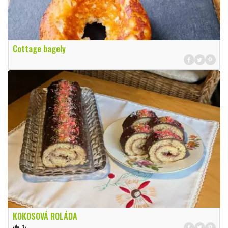
Cottage bagely
KOKOSOVÁ ROLÁDA
1×
thumb_up