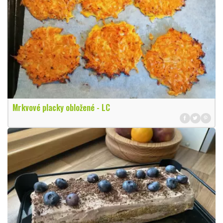
Mrkvové placky obložené - LC