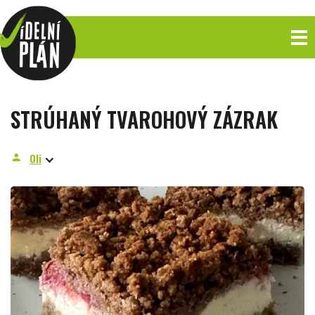
STRÚHANÝ TVAROHOVÝ ZÁZRAK
Oli
person