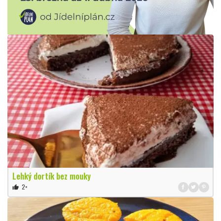
Lehký dortík bez mouky
2×
thumb_up