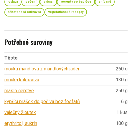
oslava
pečení
primal
recepty po babičce
snídaně
těhotenská cukrovka
vegetariánské recepty
Potřebné suroviny
Těsto
mouka mandlová z mandlových jader
260 g
mouka kokosová
130 g
máslo čerstvé
250 g
kypřící prášek do pečiva bez fosfátů
6 g
vaječný žloutek
1 kus
erythritol, sukrin
100 g