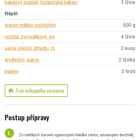
kakaový prášek, holandské kakao
3 lžíce
Náplň
tvaroh měkký polotučný
500 g
ricotta, syrovátkový sýr
4 lžíce
vejce slepičí střední, m
2 kusy
erythritol, sukrin
2 lžičky
maliny
2 hrsti
Tisk nákupního seznamu
print
Postup přípravy
Zo všetkých surovín vypracujem hladké cesto, vytvarujem bochník,