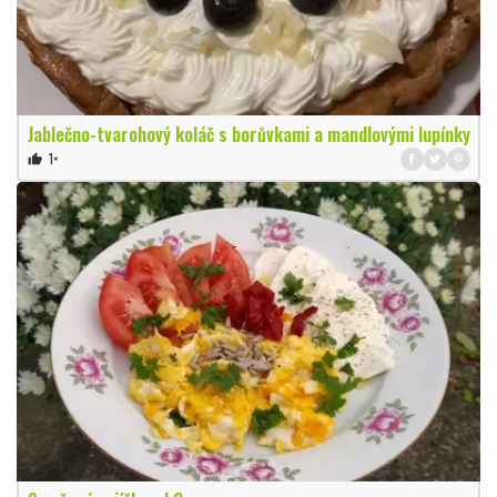
Jablečno-tvarohový koláč s borůvkami a mandlovými lupínky
1×
thumb_up