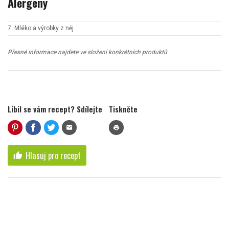
Alergeny
7. Mléko a výrobky z něj
Přesné informace najdete ve složení konkrétních produktů
Líbil se vám recept? Sdílejte
Tiskněte
mail
print
Hlasuj pro recept
thumb_up