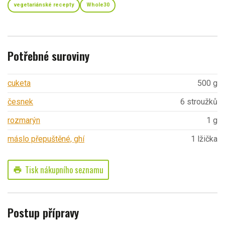
vegetariánské recepty
Whole30
Potřebné suroviny
cuketa
500 g
česnek
6 stroužků
rozmarýn
1 g
máslo přepuštěné, ghí
1 lžička
Tisk nákupního seznamu
print
Postup přípravy