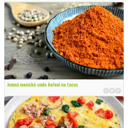
Jemná mexická směs koření na tacos