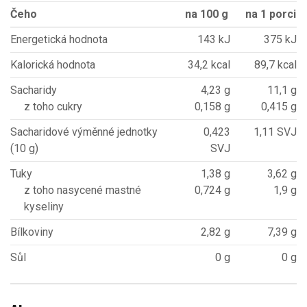
Čeho
na 100 g
na 1 porci
Energetická hodnota
143 kJ
375 kJ
Kalorická hodnota
34,2 kcal
89,7 kcal
Sacharidy
4,23 g
11,1 g
z toho cukry
0,158 g
0,415 g
Sacharidové výměnné jednotky
0,423
1,11 SVJ
(10 g)
SVJ
Tuky
1,38 g
3,62 g
z toho nasycené mastné
0,724 g
1,9 g
kyseliny
Bílkoviny
2,82 g
7,39 g
Sůl
0 g
0 g