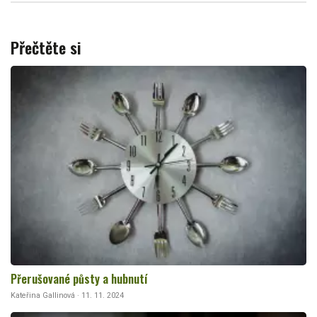
Přečtěte si
Přerušované půsty a hubnutí
Kateřina Gallinová · 11. 11. 2024