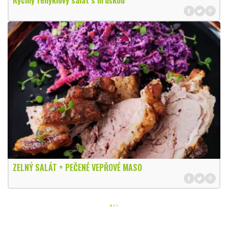
Rychlý fenyklový salát s hruškou
ZELNÝ SALÁT + PEČENÉ VEPŘOVÉ MASO