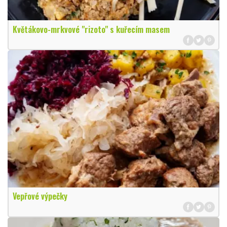
Květákovo-mrkvové "rizoto" s kuřecím masem
Vepřové výpečky