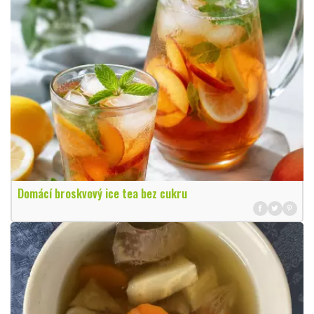
Domácí broskvový ice tea bez cukru