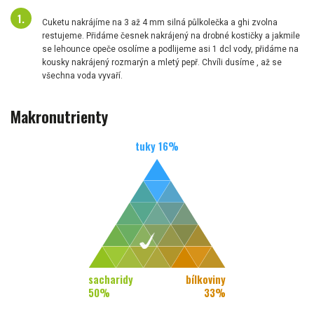
Cuketu nakrájíme na 3 až 4 mm silná půlkolečka a ghi zvolna
restujeme. Přidáme česnek nakrájený na drobné kostičky a jakmile
se lehounce opeče osolíme a podlijeme asi 1 dcl vody, přidáme na
kousky nakrájený rozmarýn a mletý pepř. Chvíli dusíme , až se
všechna voda vyvaří.
Makronutrienty
tuky
16
%
sacharidy
bílkoviny
50
%
33
%