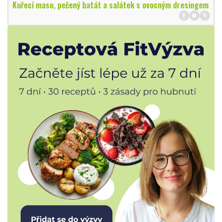
Kuřecí maso, pečený batát a salátek s ovocným dresingem