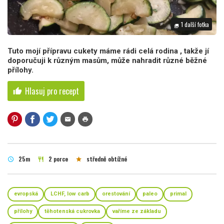
1 další fotka
photo_library
Tuto mojí přípravu cukety máme rádi celá rodina , takže jí
doporučuji k různým masům, může nahradit různé běžné
přílohy.
Hlasuj pro recept
thumb_up
mail
print
25m
2 porce
středně obtížné
schedule
restaurant
star
evropská
LCHF, low carb
orestování
paleo
primal
přílohy
těhotenská cukrovka
vaříme ze základu