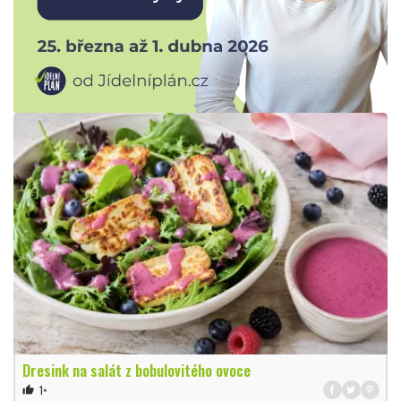
Dresink na salát z bobulovitého ovoce
1×
thumb_up