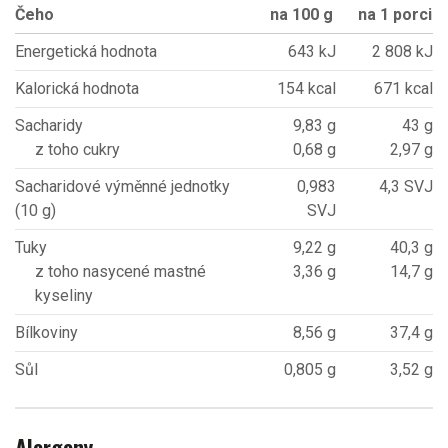
Čeho
na 100 g
na 1 porci
Energetická hodnota
643 kJ
2 808 kJ
Kalorická hodnota
154 kcal
671 kcal
Sacharidy
9,83 g
43 g
z toho cukry
0,68 g
2,97 g
Sacharidové výměnné jednotky
0,983
4,3 SVJ
(10 g)
SVJ
Tuky
9,22 g
40,3 g
z toho nasycené mastné
3,36 g
14,7 g
kyseliny
Bílkoviny
8,56 g
37,4 g
Sůl
0,805 g
3,52 g
Alergeny