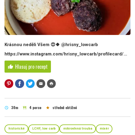
Krásnou neděli Všem 😍🍀 @hrisny_lowcarb
https://www.instagram.com/hrisny_lowcarb/profilecard/...
Hlasuj pro recept
thumb_up
mail
print
30m
4 porce
středně obtížné
schedule
restaurant
star
historické
LCHF, low carb
mikrovlnná trouba
mixér