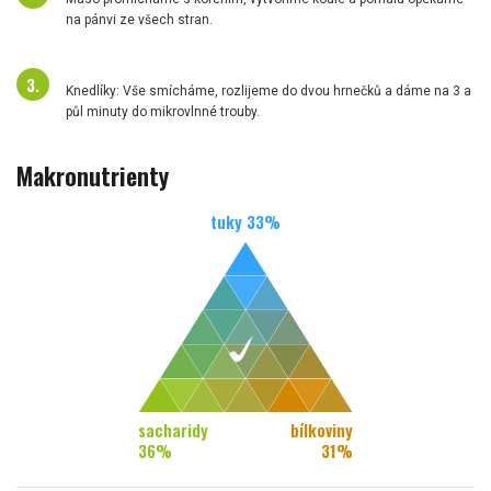
na pánvi ze všech stran.
Knedlíky: Vše smícháme, rozlijeme do dvou hrnečků a dáme na 3 a
půl minuty do mikrovlnné trouby.
Makronutrienty
tuky
33
%
sacharidy
bílkoviny
36
%
31
%