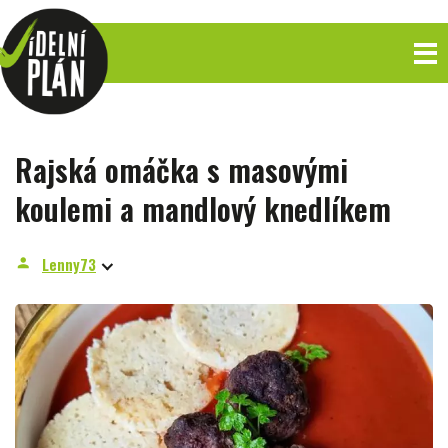
Rajská omáčka s masovými
koulemi a mandlový knedlíkem
Lenny73
person