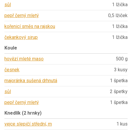
sůl
1 lžička
pepř černý mletý
0,5 lžiček
kořenicí směs na rajskou
1 lžička
čekankový sirup
1 lžička
Koule
hovězí mleté maso
500 g
česnek
3 kusy
majoránka sušená drhnutá
1 špetka
sůl
2 špetky
pepř černý mletý
1 špetka
Knedlík (2 hrnky)
vejce slepičí střední, m
1 kus