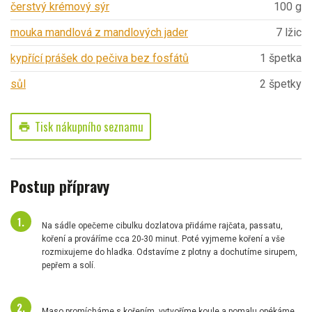
čerstvý krémový sýr
100 g
mouka mandlová z mandlových jader
7 lžic
kypřící prášek do pečiva bez fosfátů
1 špetka
sůl
2 špetky
Tisk nákupního seznamu
print
Postup přípravy
Na sádle opečeme cibulku dozlatova přidáme rajčata, passatu,
koření a prováříme cca 20-30 minut. Poté vyjmeme koření a vše
rozmixujeme do hladka. Odstavíme z plotny a dochutíme sirupem,
pepřem a solí.
Maso promícháme s kořením, vytvoříme koule a pomalu opékáme