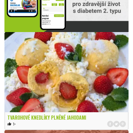
TVAROHOVÉ KNEDLÍKY PLNĚNÉ JAHODAMI
1×
thumb_up