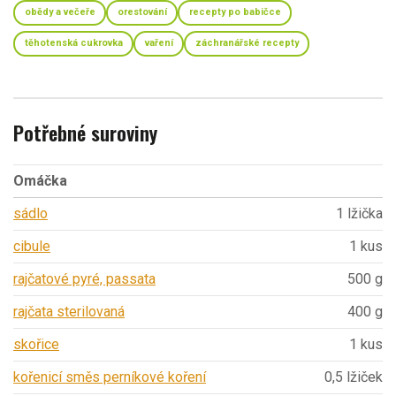
obědy a večeře
orestování
recepty po babičce
těhotenská cukrovka
vaření
záchranářské recepty
Potřebné suroviny
Omáčka
sádlo
1 lžička
cibule
1 kus
rajčatové pyré, passata
500 g
rajčata sterilovaná
400 g
skořice
1 kus
kořenicí směs perníkové koření
0,5 lžiček