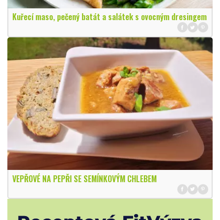
Kuřecí maso, pečený batát a salátek s ovocným dresingem
VEPŘOVÉ NA PEPŘI SE SEMÍNKOVÝM CHLEBEM