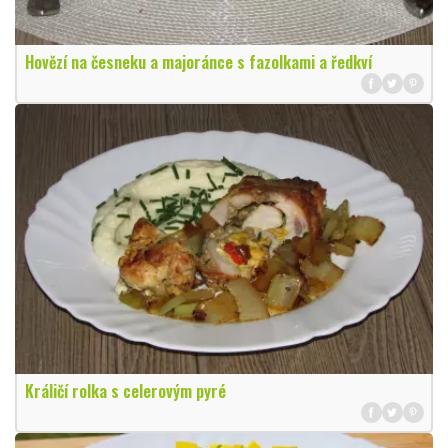
Hovězí na česneku a majoránce s fazolkami a ředkví
Králičí rolka s celerovým pyré