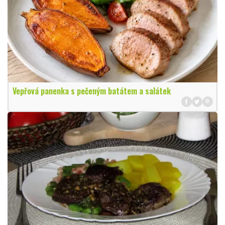
Vepřová panenka s pečeným batátem a salátek