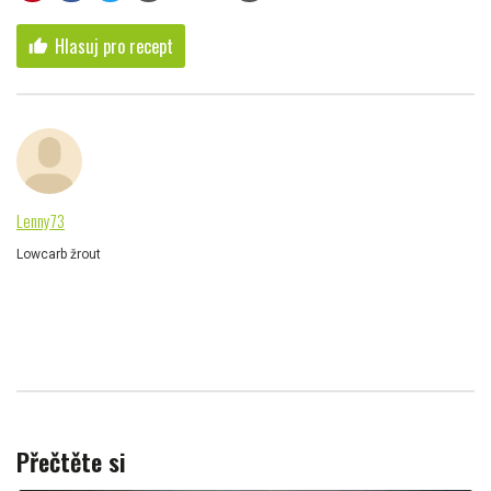
Hlasuj pro recept
thumb_up
Lenny73
Lowcarb žrout
Přečtěte si