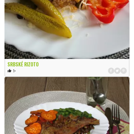
SRBSKÉ RIZOTO
1×
thumb_up