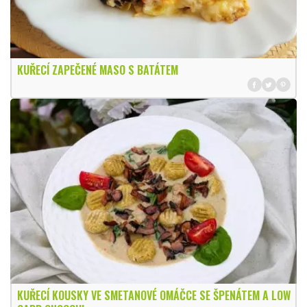
KUŘECÍ ZAPEČENÉ MASO S BATÁTEM
KUŘECÍ KOUSKY VE SMETANOVÉ OMÁČCE SE ŠPENÁTEM A LOW