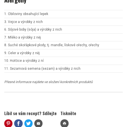
1. Obiloviny obsahující lepek
3. Vejce a výrobky z nich
6. Sójové boby (sója) a výrobky z nich
7. Mléko a výrobky z něj
8. Suché skořápkové plody, tj. mandle, lískové ořechy, ořechy
9. Celer a výrobky z něj
10. Hořčice a výrobky z ní
11. Sezamová semena (sezam) a výrobky z nich
Přesné informace najdete ve složení konkrétních produktů
Líbil se vám recept? Sdílejte
Tiskněte
mail
print