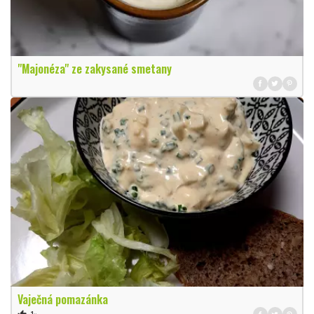
"Majonéza" ze zakysané smetany
Vaječná pomazánka