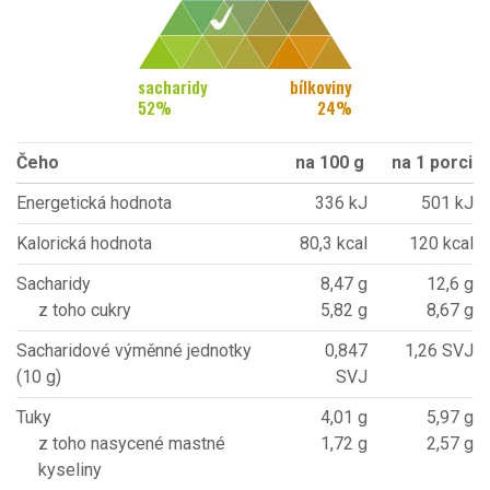
sacharidy
bílkoviny
52
%
24
%
Čeho
na 100 g
na 1 porci
Energetická hodnota
336 kJ
501 kJ
Kalorická hodnota
80,3 kcal
120 kcal
Sacharidy
8,47 g
12,6 g
z toho cukry
5,82 g
8,67 g
Sacharidové výměnné jednotky
0,847
1,26 SVJ
(10 g)
SVJ
Tuky
4,01 g
5,97 g
z toho nasycené mastné
1,72 g
2,57 g
kyseliny