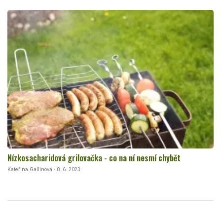
Nízkosacharidová grilovačka - co na ní nesmí chybět
Kateřina Gallinová · 8. 6. 2023