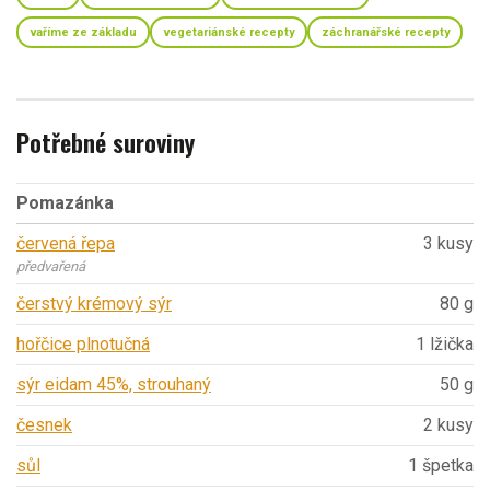
vaříme ze základu
vegetariánské recepty
záchranářské recepty
Potřebné suroviny
Pomazánka
červená řepa
3 kusy
předvařená
čerstvý krémový sýr
80 g
hořčice plnotučná
1 lžička
sýr eidam 45%, strouhaný
50 g
česnek
2 kusy
sůl
1 špetka