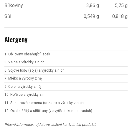
Bílkoviny
3,86 g
5,75 g
Sůl
0,549 g
0,818 g
Alergeny
1. Obiloviny obsahující lepek
3. Vejce a výrobky z nich
6. Sójové boby (sója) a výrobky z nich
7. Mléko a výrobky z něj
9. Celer a výrobky z něj
10. Hořčice a výrobky z ní
11. Sezamová semena (sezam) a výrobky z nich
12. Oxid siřičitý a siřičitany (ve vyšších koncentracích)
Přesné informace najdete ve složení konkrétních produktů