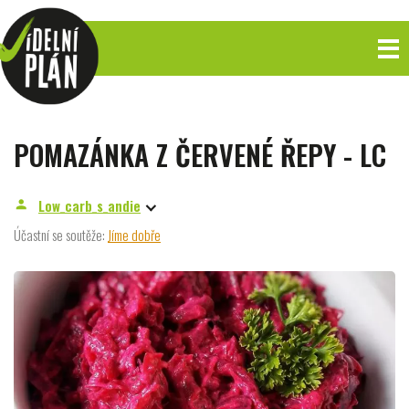
POMAZÁNKA Z ČERVENÉ ŘEPY - LC
Low_carb_s_andie
person
Účastní se soutěže:
Jíme dobře