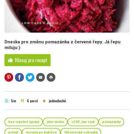
Dneska pro změnu pomazánka z červené řepy. Já řepu
miluju:)
Hlasuj pro recept
thumb_up
mail
print
5m
6 porcí
jednoduché
schedule
restaurant
star
bez tepelné úpravy
jíme venku
LCHF, low carb
pomazánky
primal
recepty po babičce
těhotenská cukrovka