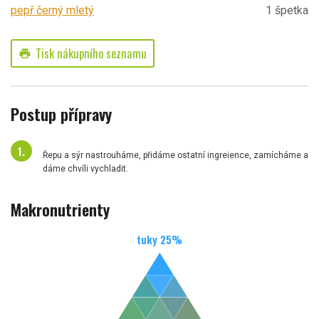
pepř černý mletý
1 špetka
Tisk nákupního seznamu
print
Postup přípravy
Řepu a sýr nastrouháme, přidáme ostatní ingreience, zamícháme a
dáme chvíli vychladit.
Makronutrienty
tuky
25
%