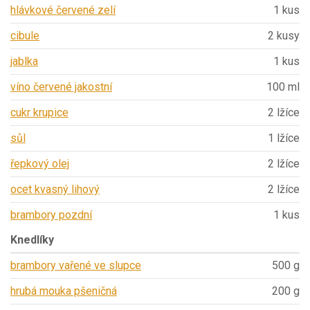
hlávkové červené zelí
1 kus
cibule
2 kusy
jablka
1 kus
víno červené jakostní
100 ml
cukr krupice
2 lžíce
sůl
1 lžíce
řepkový olej
2 lžíce
ocet kvasný lihový
2 lžíce
brambory pozdní
1 kus
Knedlíky
brambory vařené ve slupce
500 g
hrubá mouka pšeničná
200 g