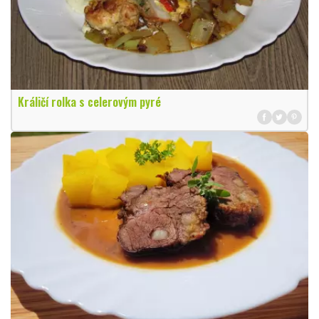
Králičí rolka s celerovým pyré