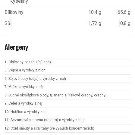
kyseliny
Bílkoviny
10,4 g
65,6 g
Sůl
1,72 g
10,8 g
Alergeny
1. Obiloviny obsahující lepek
3. Vejce a výrobky z nich
6. Sójové boby (sója) a výrobky z nich
7. Mléko a výrobky z něj
8. Suché skořápkové plody, tj. mandle, lískové ořechy, ořechy
9. Celer a výrobky z něj
10. Hořčice a výrobky z ní
11. Sezamová semena (sezam) a výrobky z nich
12. Oxid siřičitý a siřičitany (ve vyšších koncentracích)