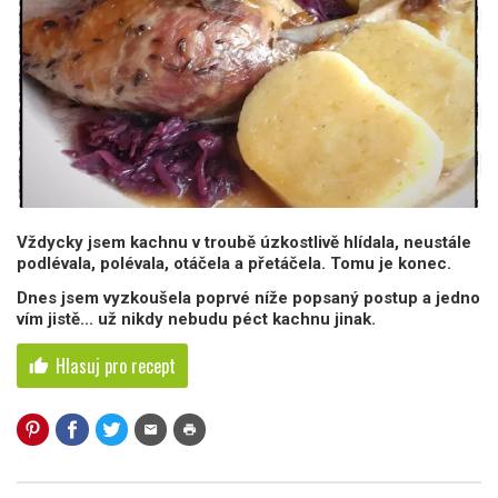
Vždycky jsem kachnu v troubě úzkostlivě hlídala, neustále
podlévala, polévala, otáčela a přetáčela. Tomu je konec.
Dnes jsem vyzkoušela poprvé níže popsaný postup a jedno
vím jistě... už nikdy nebudu péct kachnu jinak.
Hlasuj pro recept
thumb_up
mail
print