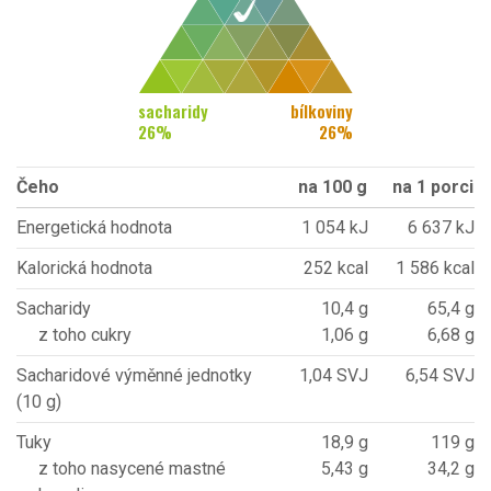
sacharidy
bílkoviny
26
%
26
%
Čeho
na 100 g
na 1 porci
Energetická hodnota
1 054 kJ
6 637 kJ
Kalorická hodnota
252 kcal
1 586 kcal
Sacharidy
10,4 g
65,4 g
z toho cukry
1,06 g
6,68 g
Sacharidové výměnné jednotky
1,04 SVJ
6,54 SVJ
(10 g)
Tuky
18,9 g
119 g
z toho nasycené mastné
5,43 g
34,2 g