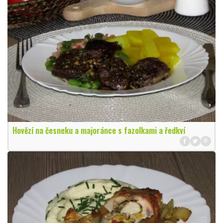
Hovězí na česneku a majoránce s fazolkami a ředkví