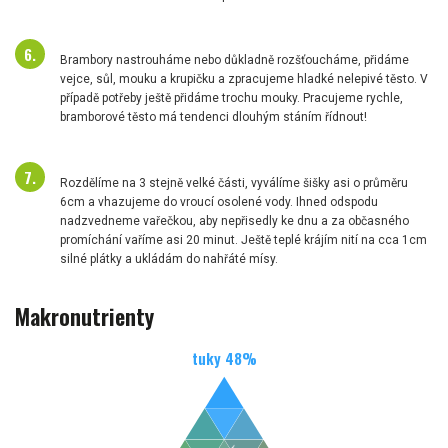
Brambory nastrouháme nebo důkladně rozšťoucháme, přidáme
vejce, sůl, mouku a krupičku a zpracujeme hladké nelepivé těsto. V
případě potřeby ještě přidáme trochu mouky. Pracujeme rychle,
bramborové těsto má tendenci dlouhým stáním řídnout!
Rozdělíme na 3 stejně velké části, vyválíme šišky asi o průměru
6cm a vhazujeme do vroucí osolené vody. Ihned odspodu
nadzvedneme vařečkou, aby nepřisedly ke dnu a za občasného
promíchání vaříme asi 20 minut. Ještě teplé krájím nití na cca 1cm
silné plátky a ukládám do nahřáté mísy.
Makronutrienty
tuky
48
%