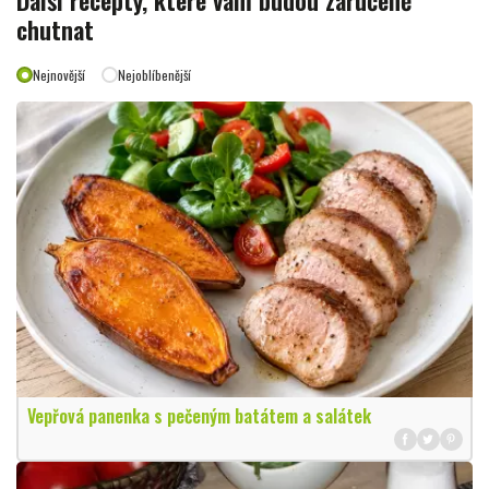
chutnat
Nejnovější
Nejoblíbenější
Vepřová panenka s pečeným batátem a salátek