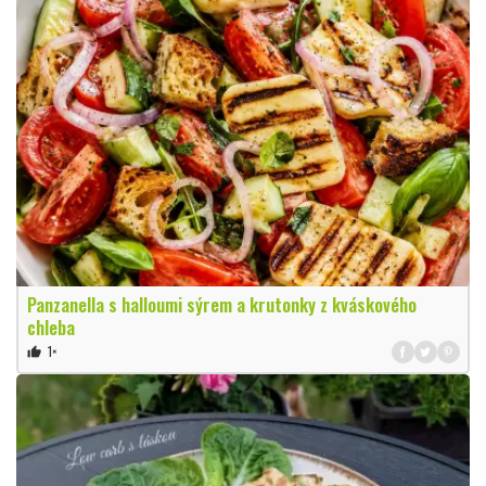
Panzanella s halloumi sýrem a krutonky z kváskového
chleba
1×
thumb_up