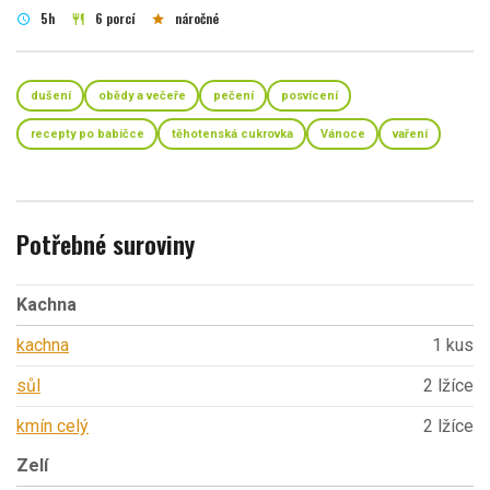
5h
6 porcí
náročné
schedule
restaurant
star
dušení
obědy a večeře
pečení
posvícení
recepty po babičce
těhotenská cukrovka
Vánoce
vaření
Potřebné suroviny
Kachna
kachna
1 kus
sůl
2 lžíce
kmín celý
2 lžíce
Zelí