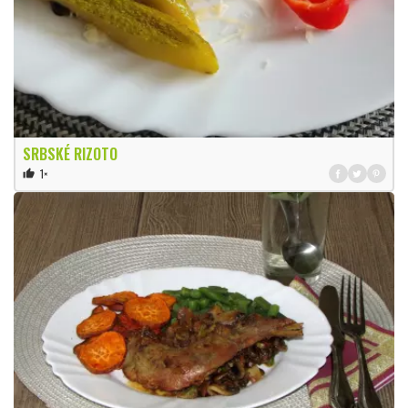
SRBSKÉ RIZOTO
1×
thumb_up