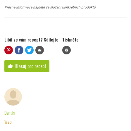
Přesné informace najdete ve složení konkrétních produktů
Líbil se vám recept? Sdílejte
Tiskněte
mail
print
Hlasuj pro recept
thumb_up
Danula
Web