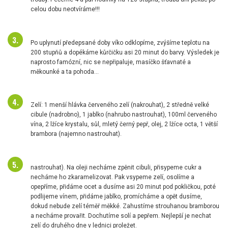
celou dobu neotvíráme!!!
Po uplynutí předepsané doby víko odklopíme, zvýšíme teplotu na
200 stupňů a dopékáme kůrčičku asi 20 minut do barvy. Výsledek je
naprosto famózní, nic se nepřipaluje, masíčko šťavnaté a
měkounké a ta pohoda...
Zelí: 1 menší hlávka červeného zelí (nakrouhat), 2 středně velké
cibule (nadrobno), 1 jablko (nahrubo nastrouhat), 100ml červeného
vína, 2 lžíce krystalu, sůl, mletý černý pepř, olej, 2 lžíce octa, 1 větší
brambora (najemno nastrouhat).
nastrouhat). Na oleji necháme zpěnit cibuli, přisypeme cukr a
necháme ho zkaramelizovat. Pak vsypeme zelí, osolíme a
opepříme, přidáme ocet a dusíme asi 20 minut pod pokličkou, poté
podlijeme vínem, přidáme jablko, promícháme a opět dusíme,
dokud nebude zelí téměř měkké. Zahustíme strouhanou bramborou
a necháme provařit. Dochutíme solí a pepřem. Nejlepší je nechat
zelí do druhého dne v lednici proležet.