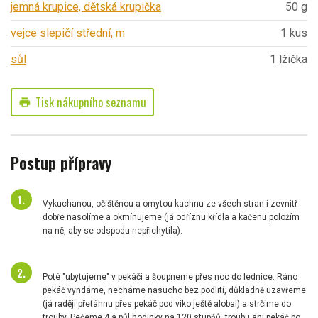
jemná krupice, dětská krupička
50 g
vejce slepičí střední, m
1 kus
sůl
1 lžička
Tisk nákupního seznamu
print
Postup přípravy
Vykuchanou, očištěnou a omytou kachnu ze všech stran i zevnitř
dobře nasolíme a okmínujeme (já odříznu křídla a kačenu položím
na ně, aby se odspodu nepřichytila).
Poté "ubytujeme" v pekáči a šoupneme přes noc do lednice. Ráno
pekáč vyndáme, necháme nasucho bez podlití, důkladně uzavřeme
(já raději přetáhnu přes pekáč pod víko ještě alobal) a strčíme do
trouby. Pečeme 4 a půl hodinky na 120 stupňů, troubu ani pekáč po