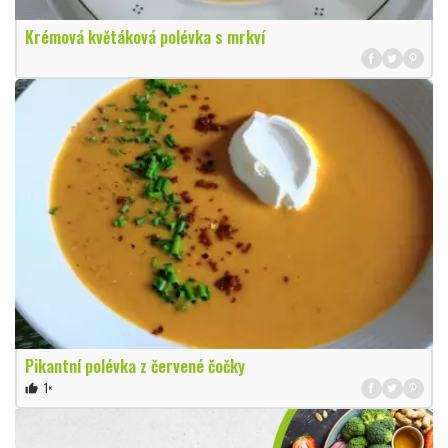
Krémová květáková polévka s mrkví
Pikantní polévka z červené čočky
1×
thumb_up