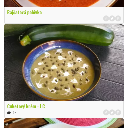
Rajčatová polévka
Cuketový krém - LC
2×
thumb_up