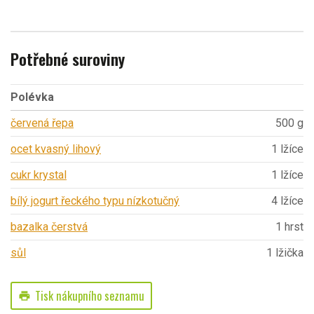
Potřebné suroviny
Polévka
červená řepa
500 g
ocet kvasný lihový
1 lžíce
cukr krystal
1 lžíce
bílý jogurt řeckého typu nízkotučný
4 lžíce
bazalka čerstvá
1 hrst
sůl
1 lžička
Tisk nákupního seznamu
print