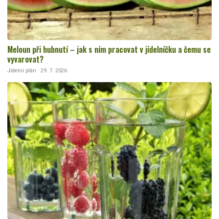
Meloun při hubnutí – jak s ním pracovat v jídelníčku a čemu se
vyvarovat?
Jídelní plán · 29. 7. 2026