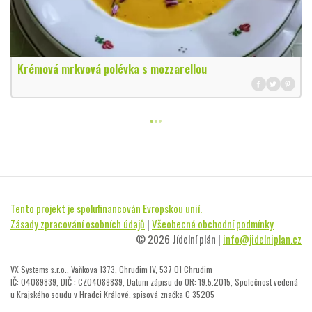
Krémová mrkvová polévka s mozzarellou
Tento projekt je spolufinancován Evropskou unií.
Zásady zpracování osobních údajů
|
Všeobecné obchodní podmínky
© 2026 Jídelní plán |
info@jidelniplan.cz
VX Systems s.r.o., Vaňkova 1373, Chrudim IV, 537 01 Chrudim
IČ: 04089839, DIČ : CZ04089839, Datum zápisu do OR: 19.5.2015, Společnost vedená
u Krajského soudu v Hradci Králové, spisová značka C 35205