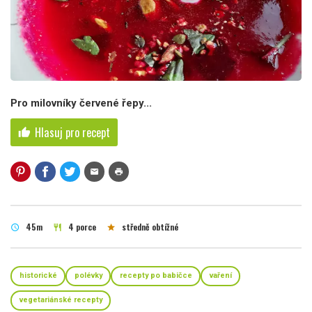
Pro milovníky červené řepy...
Hlasuj pro recept
thumb_up
mail
print
45m
4 porce
středně obtížné
schedule
restaurant
star
historické
polévky
recepty po babičce
vaření
vegetariánské recepty