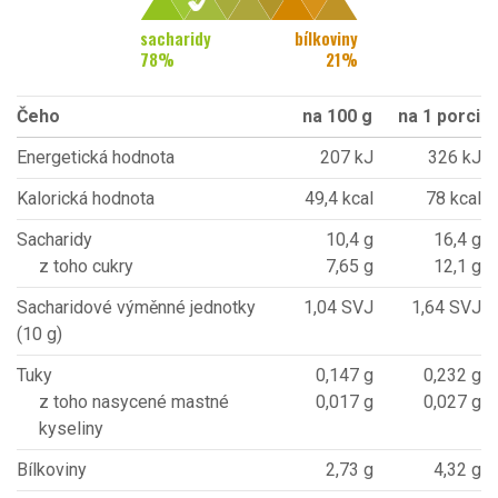
sacharidy
bílkoviny
78
%
21
%
Čeho
na 100 g
na 1 porci
Energetická hodnota
207 kJ
326 kJ
Kalorická hodnota
49,4 kcal
78 kcal
Sacharidy
10,4 g
16,4 g
z toho cukry
7,65 g
12,1 g
Sacharidové výměnné jednotky
1,04 SVJ
1,64 SVJ
(10 g)
Tuky
0,147 g
0,232 g
z toho nasycené mastné
0,017 g
0,027 g
kyseliny
Bílkoviny
2,73 g
4,32 g