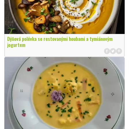
Dýňová polévka se restovanými houbami a tymiánovým
jogurtem