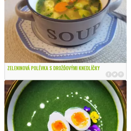
ZELENINOVÁ POLÉVKA S DROŽĎOVÝMI KNEDLÍČKY