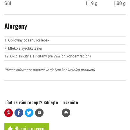
Sůl
1,19 g
1,88 g
Alergeny
1. Obiloviny obsahující lepek
7. Mléko a výrobky z něj
12. Oxid siřičitý a siřičitany (ve vyšších koncentracích)
Přesné informace najdete ve složení konkrétních produktů
Líbil se vám recept? Sdílejte
Tiskněte
mail
print
Hlasuj pro recept
thumb_up