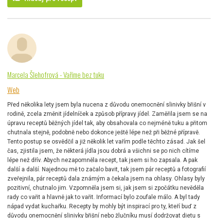
Marcela Šlehofrová - Vaříme bez tuku
Web
Před několika lety jsem byla nucena z důvodu onemocnění slinivky břišní v
rodině, zcela změnit jídelníček a způsob přípravy jídel. Zaměřila jsem se na
úpravu receptů běžných jídel tak, aby obsahovala co nejméně tuku a přitom
chutnala stejně, podobně nebo dokonce ještě lépe než při běžné přípravě.
Tento postup se osvědčil a již několik let vařím podle těchto zásad. Jak šel
čas, zjistila jsem, že některá jídla jsou dobrá a všichni se po nich cítíme
lépe než dřív. Abych nezapomněla recept, tak jsem si ho zapsala. A pak
další a další. Najednou mě to začalo bavit, tak jsem pár receptů a fotografií
zveřejnila, pár receptů dala známým a čekala jsem na ohlasy. Ohlasy byly
pozitivní, chutnalo jim. Vzpomněla jsem si, jak jsem si zpočátku nevěděla
rady co vařit a hlavně jak to vařit. Informací bylo zoufale málo. A byl tady
nápad vydat kuchařku. Recepty by mohly být inspirací pro ty, kteří buď z
důvodu onemocnění slinivky břišní nebo žlučníku musí dodržovat dietu s