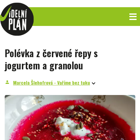
Polévka z červené řepy s
jogurtem a granolou
Marcela Šlehofrová - Vaříme bez tuku
person