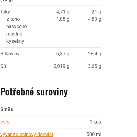
Tuky
4,71 g
21 g
z toho
1,08 g
4,83 g
nasycené
mastné
kyseliny
Bílkoviny
6,37 g
28,4 g
Sůl
0,819 g
3,65 g
Potřebné suroviny
Směs
celer
1 kus
vývar zeleninový domácí
500 ml