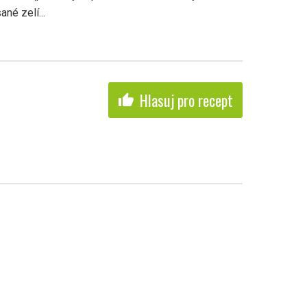
né zelí...
Hlasuj pro recept
thumb_up