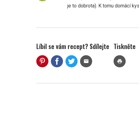
je to dobrota). K tomu domácí kysa
Líbil se vám recept? Sdílejte
Tiskněte
mail
print