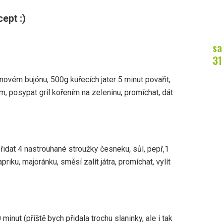
ept :)
sa
31
inovém bujónu, 500g kuřecích jater 5 minut povařit,
, posypat gril kořením na zeleninu, promíchat, dát
přidat 4 nastrouhané stroužky česneku, sůl, pepř,1
iku, majoránku, směsí zalít játra, promíchat, vylít
inut (příště bych přidala trochu slaninky, ale i tak