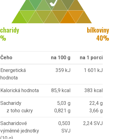
charidy
bílkoviny
%
40
%
Čeho
na 100 g
na 1 porci
Energetická
359 kJ
1 601 kJ
hodnota
Kalorická hodnota
85,9 kcal
383 kcal
Sacharidy
5,03 g
22,4 g
z toho cukry
0,821 g
3,66 g
Sacharidové
0,503
2,24 SVJ
výměnné jednotky
SVJ
(10 g)