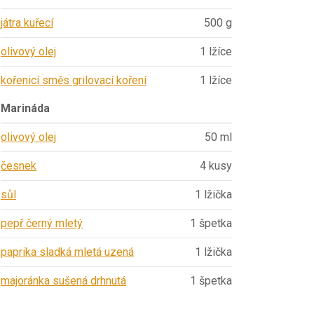
játra kuřecí
500 g
olivový olej
1 lžíce
kořenicí směs grilovací koření
1 lžíce
Marináda
olivový olej
50 ml
česnek
4 kusy
sůl
1 lžička
pepř černý mletý
1 špetka
paprika sladká mletá uzená
1 lžička
majoránka sušená drhnutá
1 špetka