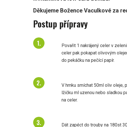
Děkujeme Božence Vaculkové za rec
Postup přípravy
Povařit 1 nakrájený celer v zelen
celer pak pokapat olivovým olejem
do pekáčku na pečící papír.
V hrnku smíchat 50ml oliv oleje, 
lžičku ml uzenou nebo sladkou papr
na celer.
Dát zapéct do trouby na 180st 30 m