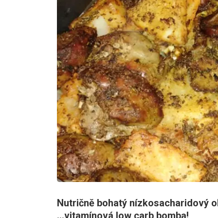
Nutričně bohatý nízkosacharidový ob
...vitamínová low carb bomba!