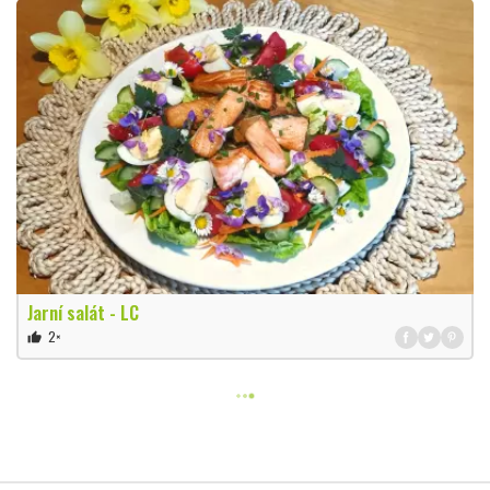
Jarní salát - LC
2×
thumb_up