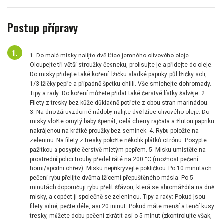
Postup přípravy
1. Do malé misky nalijte dvě lžíce jemného olivového oleje.
Oloupejte tři větší stroužky česneku, prolisujte je a přidejte do oleje.
Do misky přidejte také koření: lžičku sladké papriky, půl lžičky soli,
1/3 lžičky pepře a případně špetku chilli. Vše smíchejte dohromady.
Tipy a rady: Do koření můžete přidat také čerstvé lístky šalvěje. 2.
Filety z tresky bez kůže důkladně potřete z obou stran marinádou.
3. Na dno žáruvzdorné nádoby nalijte dvě lžíce olivového oleje. Do
misky vložte omytý baby špenát, celá cherry rajčata a žlutou papriku
nakrájenou na krátké proužky bez semínek. 4. Rybu položte na
zeleninu. Na filety z tresky položte několik plátků citrónu. Posypte
pažitkou a posypte čerstvě mletým pepřem. 5. Misku umístěte na
prostřední polici trouby předehřáté na 200 °C (možnost pečení:
horní/spodní ohřev). Misku nepřikrývejte pokličkou. Po 10 minutách
pečení rybu přelijte dvěma lžícemi přepuštěného másla. Po 5
minutách doporučuji rybu přelít šťávou, která se shromáždila na dně
misky, a dopéct ji společně se zeleninou. Tipy a rady: Pokud jsou
filety silné, pečte déle, asi 20 minut. Pokud máte menší a tenčí kusy
tresky, můžete dobu pečení zkrátit asi o 5 minut (zkontrolujte však,