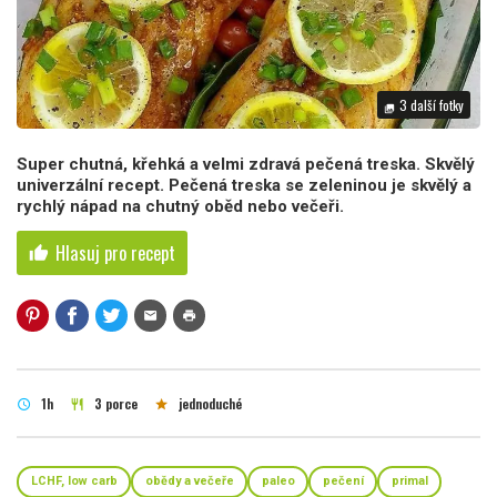
3 další fotky
photo_library
Super chutná, křehká a velmi zdravá pečená treska. Skvělý
univerzální recept. Pečená treska se zeleninou je skvělý a
rychlý nápad na chutný oběd nebo večeři.
Hlasuj pro recept
thumb_up
mail
print
1h
3 porce
jednoduché
schedule
restaurant
star
LCHF, low carb
obědy a večeře
paleo
pečení
primal