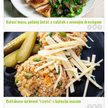
Kuřecí maso, pečený batát a salátek s ovocným dresingem
Květákovo-mrkvové "rizoto" s kuřecím masem