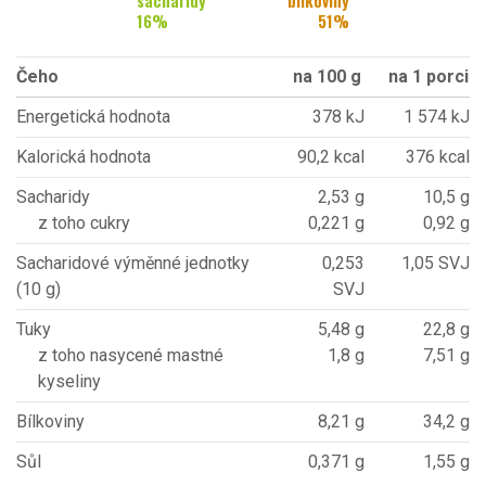
sacharidy
bílkoviny
16
%
51
%
Čeho
na 100 g
na 1 porci
Energetická hodnota
378 kJ
1 574 kJ
Kalorická hodnota
90,2 kcal
376 kcal
Sacharidy
2,53 g
10,5 g
z toho cukry
0,221 g
0,92 g
Sacharidové výměnné jednotky
0,253
1,05 SVJ
(10 g)
SVJ
Tuky
5,48 g
22,8 g
z toho nasycené mastné
1,8 g
7,51 g
kyseliny
Bílkoviny
8,21 g
34,2 g
Sůl
0,371 g
1,55 g