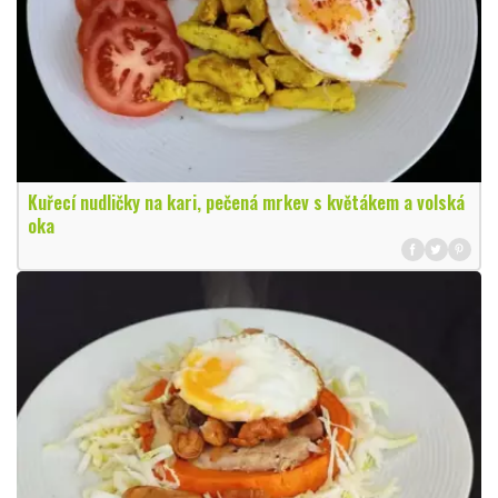
Kuřecí nudličky na kari, pečená mrkev s květákem a volská
oka