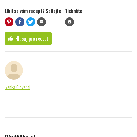
Líbil se vám recept? Sdílejte
Tiskněte
mail
print
Hlasuj pro recept
thumb_up
Ivanka Giovanni