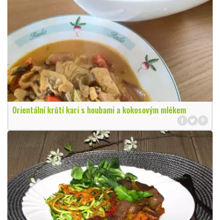
Orientální krůtí kari s houbami a kokosovým mlékem