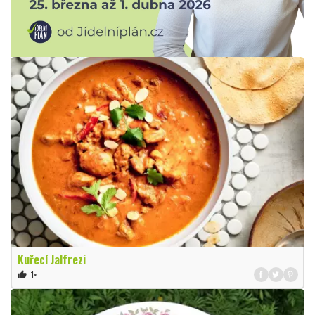
Kuřecí Jalfrezi
1×
thumb_up