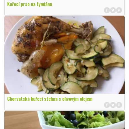
Kuřecí prso na tymiánu
Chorvatská kuřecí stehna s olivovým olejem