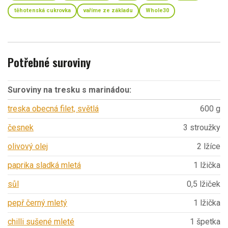
těhotenská cukrovka
vaříme ze základu
Whole30
Potřebné suroviny
Suroviny na tresku s marinádou:
treska obecná filet, světlá
600 g
česnek
3 stroužky
olivový olej
2 lžíce
paprika sladká mletá
1 lžička
sůl
0,5 lžiček
pepř černý mletý
1 lžička
chilli sušené mleté
1 špetka