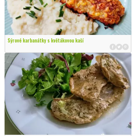
Sýrové karbanátky s květákovou kaší