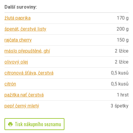
Další suroviny:
žlutá paprika
170 g
špenát, čerstvé listy
200 g
rajčata cherry
150 g
máslo přepuštěné, ghí
2 lžíce
olivový olej
2 lžíce
citronová šťáva, čerstvá
0,5 kusů
citrón
0,5 kusů
pažitka nať čerstvá
1 hrst
pepř černý mletý
3 špetky
Tisk nákupního seznamu
print