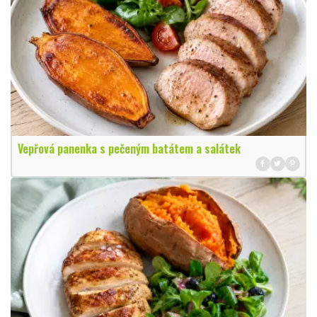
Vepřová panenka s pečeným batátem a salátek