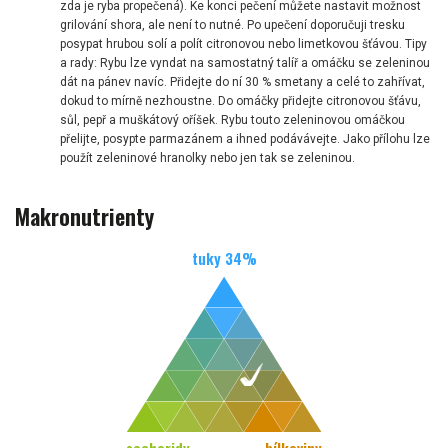
zda je ryba propečená). Ke konci pečení můžete nastavit možnost
grilování shora, ale není to nutné. Po upečení doporučuji tresku
posypat hrubou solí a polít citronovou nebo limetkovou šťávou. Tipy
a rady: Rybu lze vyndat na samostatný talíř a omáčku se zeleninou
dát na pánev navíc. Přidejte do ní 30 % smetany a celé to zahřívat,
dokud to mírně nezhoustne. Do omáčky přidejte citronovou šťávu,
sůl, pepř a muškátový oříšek. Rybu touto zeleninovou omáčkou
přelijte, posypte parmazánem a ihned podávávejte. Jako přílohu lze
použít zeleninové hranolky nebo jen tak se zeleninou.
Makronutrienty
tuky
34
%