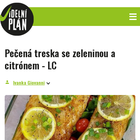
Pečená treska se zeleninou a
citrónem - LC
Ivanka Giovanni
person