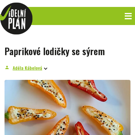
Paprikové lodičky se sýrem
Adéla Kábelová
person