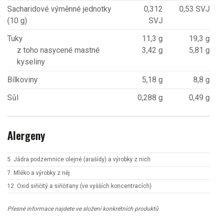
Sacharidové výměnné jednotky
0,312
0,53 SVJ
(10 g)
SVJ
Tuky
11,3 g
19,3 g
z toho nasycené mastné
3,42 g
5,81 g
kyseliny
Bílkoviny
5,18 g
8,8 g
Sůl
0,288 g
0,49 g
Alergeny
5. Jádra podzemnice olejné (arašídy) a výrobky z nich
7. Mléko a výrobky z něj
12. Oxid siřičitý a siřičitany (ve vyšších koncentracích)
Přesné informace najdete ve složení konkrétních produktů