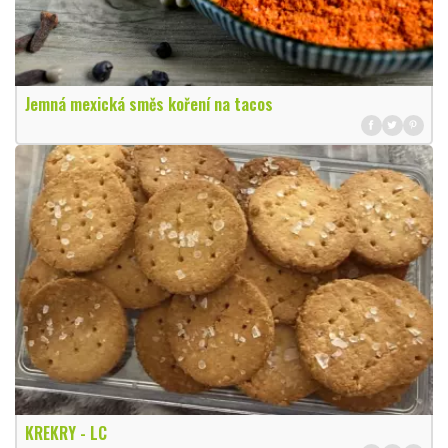
Jemná mexická směs koření na tacos
KREKRY - LC