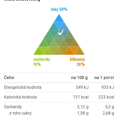
tuky
58
%
sacharidy
bílkoviny
16
%
26
%
Čeho
na 100 g
na 1 porci
Energetická hodnota
549 kJ
933 kJ
Kalorická hodnota
131 kcal
223 kcal
Sacharidy
3,12 g
5,3 g
z toho cukry
1,58 g
2,68 g