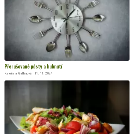
Přerušované půsty a hubnutí
Kateřina Gallinová · 11. 11. 2024