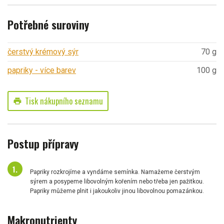
Potřebné suroviny
čerstvý krémový sýr
70 g
papriky - více barev
100 g
Tisk nákupního seznamu
print
Postup přípravy
Papriky rozkrojíme a vyndáme semínka. Namažeme čerstvým
sýrem a posypeme libovolným kořením nebo třeba jen pažitkou.
Papriky můžeme plnit i jakoukoliv jinou libovolnou pomazánkou.
Makronutrienty