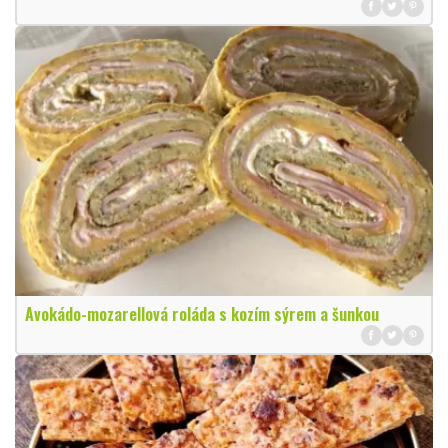
Avokádo-mozarellová roláda s kozím sýrem a šunkou