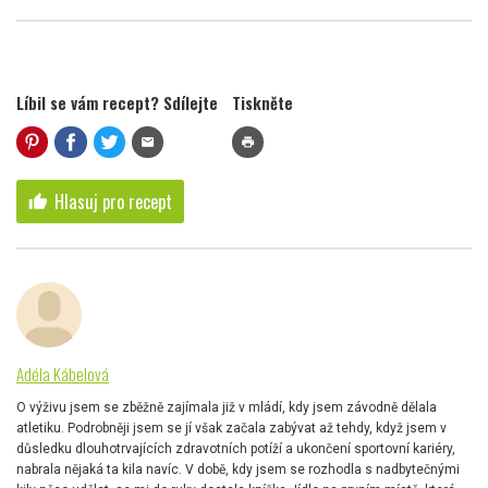
Líbil se vám recept? Sdílejte
Tiskněte
mail
print
Hlasuj pro recept
thumb_up
Adéla Kábelová
O výživu jsem se zběžně zajímala již v mládí, kdy jsem závodně dělala
atletiku. Podrobněji jsem se jí však začala zabývat až tehdy, když jsem v
důsledku dlouhotrvajících zdravotních potíží a ukončení sportovní kariéry,
nabrala nějaká ta kila navíc. V době, kdy jsem se rozhodla s nadbytečnými