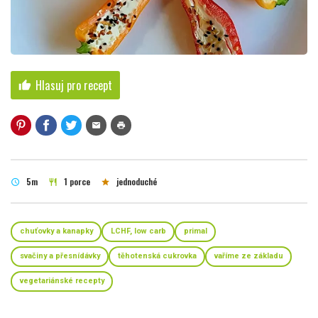
Hlasuj pro recept
thumb_up
mail
print
5m
1 porce
jednoduché
schedule
restaurant
star
chuťovky a kanapky
LCHF, low carb
primal
svačiny a přesnídávky
těhotenská cukrovka
vaříme ze základu
vegetariánské recepty