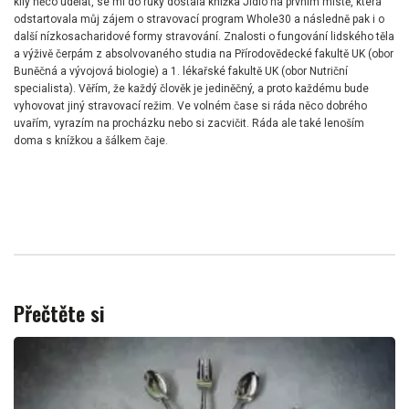
kily něco udělat, se mi do ruky dostala knížka Jídlo na prvním místě, která
odstartovala můj zájem o stravovací program Whole30 a následně pak i o
další nízkosacharidové formy stravování. Znalosti o fungování lidského těla
a výživě čerpám z absolvovaného studia na Přírodovědecké fakultě UK (obor
Buněčná a vývojová biologie) a 1. lékařské fakultě UK (obor Nutriční
specialista). Věřím, že každý člověk je jediněčný, a proto každému bude
vyhovovat jiný stravovací režim. Ve volném čase si ráda něco dobrého
uvařím, vyrazím na procházku nebo si zacvičit. Ráda ale také lenoším
doma s knížkou a šálkem čaje.
Přečtěte si