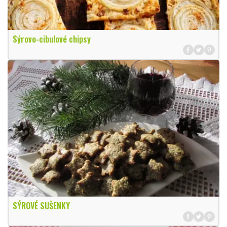
Sýrovo-cibulové chipsy
SÝROVÉ SUŠENKY