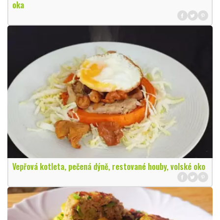
oka
Vepřová kotleta, pečená dýně, restované houby, volské oko