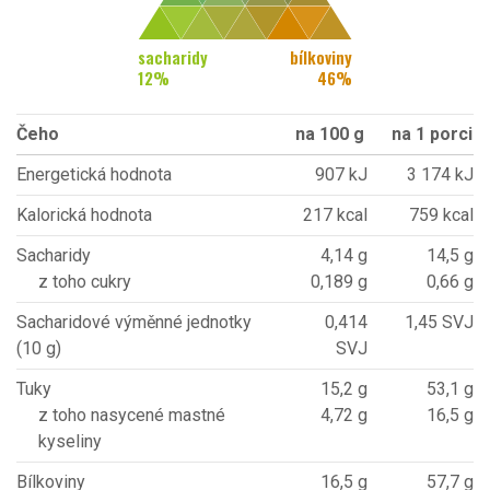
sacharidy
bílkoviny
12
%
46
%
Čeho
na 100 g
na 1 porci
Energetická hodnota
907 kJ
3 174 kJ
Kalorická hodnota
217 kcal
759 kcal
Sacharidy
4,14 g
14,5 g
z toho cukry
0,189 g
0,66 g
Sacharidové výměnné jednotky
0,414
1,45 SVJ
(10 g)
SVJ
Tuky
15,2 g
53,1 g
z toho nasycené mastné
4,72 g
16,5 g
kyseliny
Bílkoviny
16,5 g
57,7 g