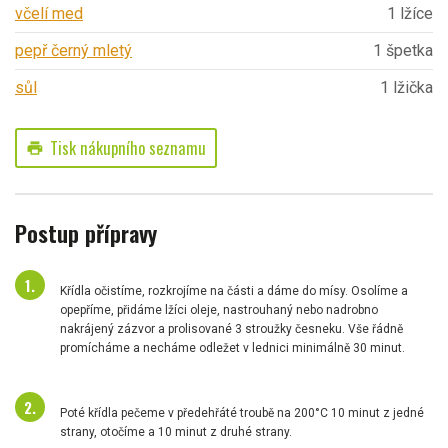
včelí med
1 lžíce
pepř černý mletý
1 špetka
sůl
1 lžička
Tisk nákupního seznamu
print
Postup přípravy
Křídla očistíme, rozkrojíme na části a dáme do mísy. Osolíme a
opepříme, přidáme lžíci oleje, nastrouhaný nebo nadrobno
nakrájený zázvor a prolisované 3 stroužky česneku. Vše řádně
promícháme a necháme odležet v lednici minimálně 30 minut.
Poté křídla pečeme v předehřáté troubě na 200°C 10 minut z jedné
strany, otočíme a 10 minut z druhé strany.