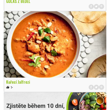
GULÁŠ Z BEDEL
Kuřecí Jalfrezi
1×
thumb_up