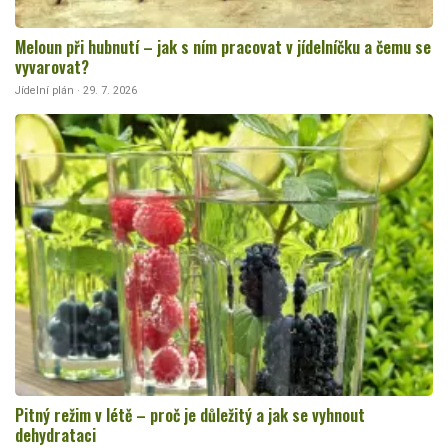
Meloun při hubnutí – jak s ním pracovat v jídelníčku a čemu se
vyvarovat?
Jídelní plán · 29. 7. 2026
Pitný režim v létě – proč je důležitý a jak se vyhnout
dehydrataci