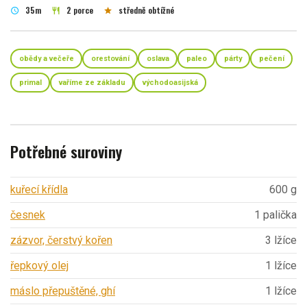
35m
2 porce
středně obtížné
schedule
restaurant
star
obědy a večeře
orestování
oslava
paleo
párty
pečení
primal
vaříme ze základu
východoasijská
Potřebné suroviny
kuřecí křídla
600 g
česnek
1 palička
zázvor, čerstvý kořen
3 lžíce
řepkový olej
1 lžíce
máslo přepuštěné, ghí
1 lžíce