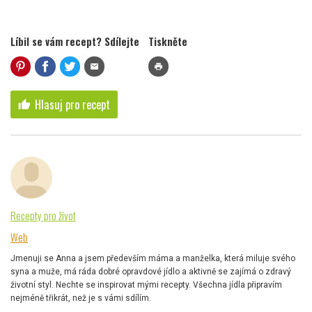
Líbil se vám recept? Sdílejte
Tiskněte
mail
print
Hlasuj pro recept
thumb_up
Recepty pro život
Web
Jmenuji se Anna a jsem především máma a manželka, která miluje svého
syna a muže, má ráda dobré opravdové jídlo a aktivně se zajímá o zdravý
životní styl. Nechte se inspirovat mými recepty. Všechna jídla připravím
nejméně třikrát, než je s vámi sdílím.