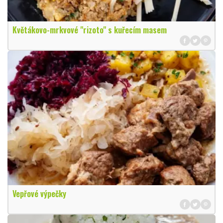
Květákovo-mrkvové "rizoto" s kuřecím masem
Vepřové výpečky