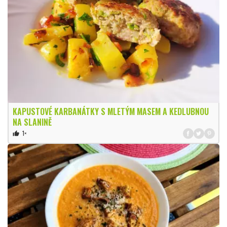
KAPUSTOVÉ KARBANÁTKY S MLETÝM MASEM A KEDLUBNOU
NA SLANINĚ
1×
thumb_up