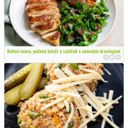
Kuřecí maso, pečený batát a salátek s ovocným dresingem