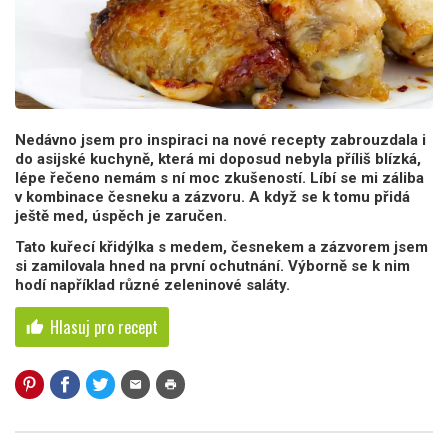
Nedávno jsem pro inspiraci na nové recepty zabrouzdala i
do asijské kuchyně, která mi doposud nebyla příliš blízká,
lépe řečeno nemám s ní moc zkušeností. Líbí se mi záliba
v kombinace česneku a zázvoru. A když se k tomu přidá
ještě med, úspěch je zaručen.
Tato kuřecí křidýlka s medem, česnekem a zázvorem jsem
si zamilovala hned na první ochutnání. Výborně se k nim
hodí například různé zeleninové saláty.
Hlasuj pro recept
thumb_up
mail
print