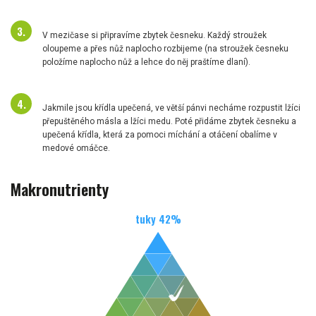
V mezičase si připravíme zbytek česneku. Každý stroužek
oloupeme a přes nůž naplocho rozbijeme (na stroužek česneku
položíme naplocho nůž a lehce do něj praštíme dlaní).
Jakmile jsou křídla upečená, ve větší pánvi necháme rozpustit lžíci
přepuštěného másla a lžíci medu. Poté přidáme zbytek česneku a
upečená křídla, která za pomoci míchání a otáčení obalíme v
medové omáčce.
Makronutrienty
tuky
42
%