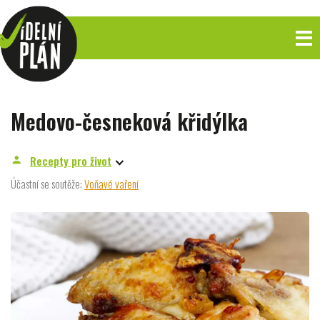
Medovo-česneková křidýlka
Recepty pro život
person
Účastní se soutěže:
Voňavé vaření