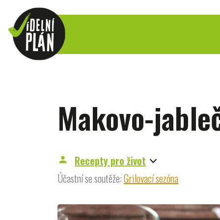
Makovo-jable
Recepty pro život
person
Účastní se soutěže:
Grilovací sezóna