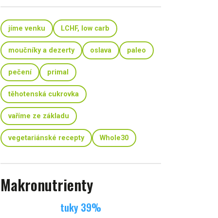
jíme venku
LCHF, low carb
moučníky a dezerty
oslava
paleo
pečení
primal
těhotenská cukrovka
vaříme ze základu
vegetariánské recepty
Whole30
Makronutrienty
tuky
39
%