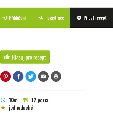
Přihlášení
Registrace
Přidat recept
login
person_add
add_circle
Hlasuj pro recept
thumb_up
mail
print
10m
12 porcí
schedule
restaurant
jednoduché
star