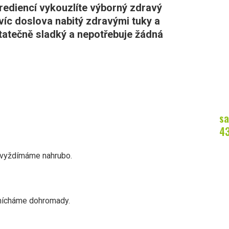
grediencí vykouzlíte výborný zdravý
víc doslova nabitý zdravými tuky a
statečně sladký a nepotřebuje žádná
sa
4
 vyždímáme nahrubo.
mícháme dohromady.