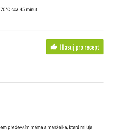
70°C cca 45 minut.
Hlasuj pro recept
thumb_up
sem především máma a manželka, která miluje