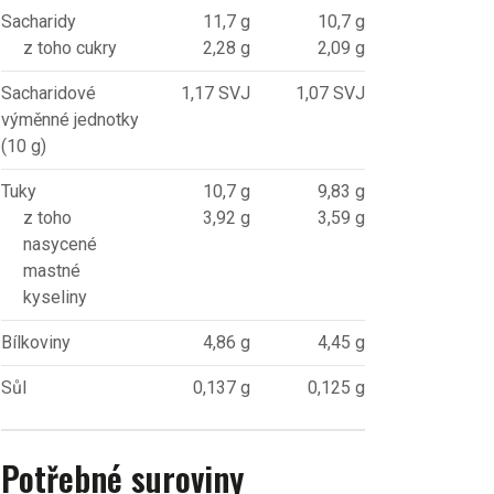
Sacharidy
11,7 g
10,7 g
z toho cukry
2,28 g
2,09 g
Sacharidové
1,17 SVJ
1,07 SVJ
výměnné jednotky
(10 g)
Tuky
10,7 g
9,83 g
z toho
3,92 g
3,59 g
nasycené
mastné
kyseliny
Bílkoviny
4,86 g
4,45 g
Sůl
0,137 g
0,125 g
Potřebné suroviny