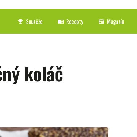
Soutěže
Recepty
Magazín
emoji_events
menu_book
newspaper
čný koláč