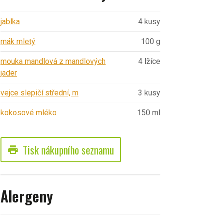
jablka
4 kusy
mák mletý
100 g
mouka mandlová z mandlových
4 lžíce
jader
vejce slepičí střední, m
3 kusy
kokosové mléko
150 ml
Tisk nákupního seznamu
print
Alergeny