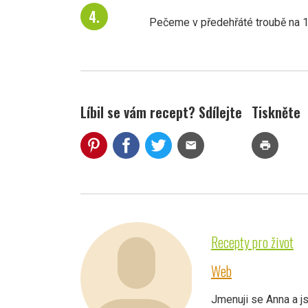
Pečeme v předehřáté troubě na 1
Líbil se vám recept? Sdílejte
Tiskněte
mail
print
Recepty pro život
Web
Jmenuji se Anna a j