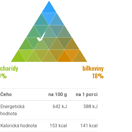
charidy
bílkoviny
3
%
18
%
Čeho
na 100 g
na 1 porci
Energetická
642 kJ
588 kJ
hodnota
Kalorická hodnota
153 kcal
141 kcal