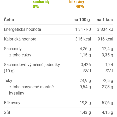
sacharidy
bílkoviny
9
%
40
%
Čeho
na 100 g
na 1 kus
Energetická hodnota
1 317 kJ
3 834 kJ
Kalorická hodnota
315 kcal
916 kcal
Sacharidy
4,26 g
12,4 g
z toho cukry
1,15 g
3,35 g
Sacharidové výměnné jednotky
0,426
1,24
(10 g)
SVJ
SVJ
Tuky
24,9 g
72,5 g
z toho nasycené mastné
9,54 g
27,8 g
kyseliny
Bílkoviny
19,8 g
57,6 g
Sůl
1,43 g
4,15 g