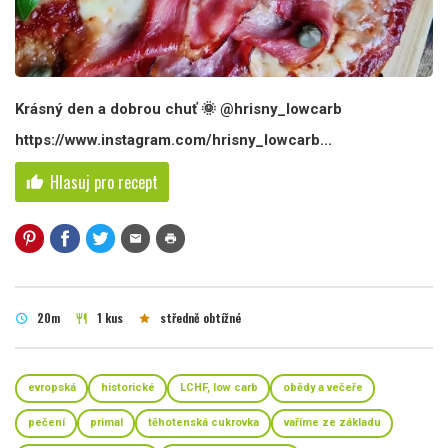
Krásný den a dobrou chuť 🌞 @hrisny_lowcarb
https://www.instagram.com/hrisny_lowcarb...
Hlasuj pro recept
thumb_up
mail
print
20m
1 kus
středně obtížné
schedule
restaurant
star
evropská
historické
LCHF, low carb
obědy a večeře
pečení
primal
těhotenská cukrovka
vaříme ze základu