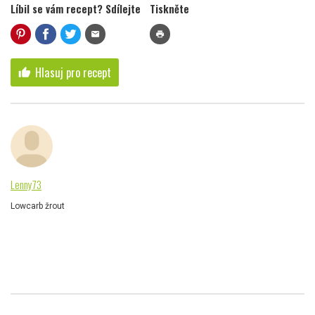
Líbil se vám recept? Sdílejte
Tiskněte
mail
print
Hlasuj pro recept
thumb_up
Lenny73
Lowcarb žrout