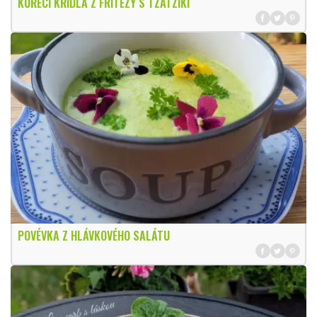
KUŘECÍ KŘÍDLA Z FRITÉZY S TZATZIKI
POVÉVKA Z HLÁVKOVÉHO SALÁTU