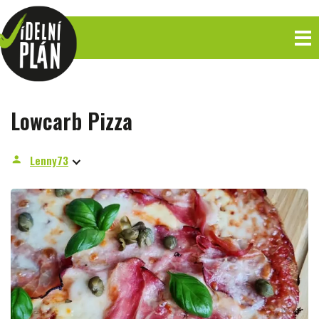
Lowcarb Pizza
Lenny73
person