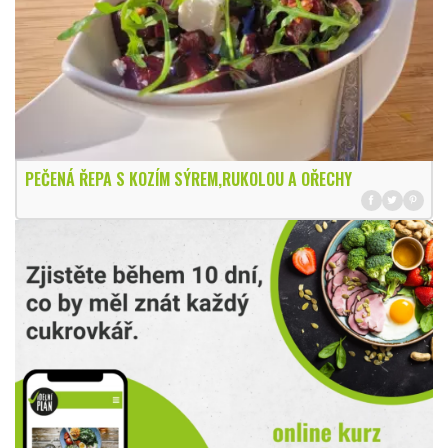
PEČENÁ ŘEPA S KOZÍM SÝREM,RUKOLOU A OŘECHY