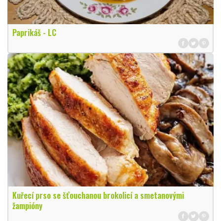
Paprikáš - LC
Kuřecí prso se šťouchanou brokolicí a smetanovými
žampióny