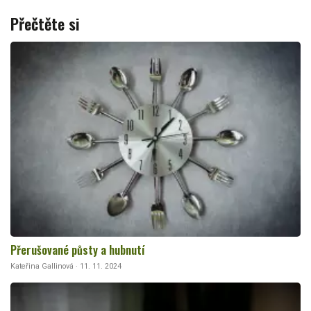
Přečtěte si
Přerušované půsty a hubnutí
Kateřina Gallinová · 11. 11. 2024