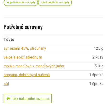
vegetariánské recepty
záchranářské recepty
Potřebné suroviny
Těsto
sýr eidam 45%, strouhaný
125 g
vejce slepičí střední, m
2 kusy
mouka mandlová z mandlových jader
5 lžic
oregano, dobromysl sušená
1 špetka
sůl
1 špetka
Tisk nákupního seznamu
print