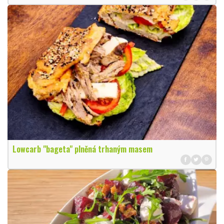
Lowcarb "bageta" plněná trhaným masem