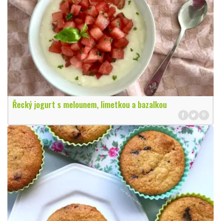
Řecký jogurt s melounem, limetkou a bazalkou