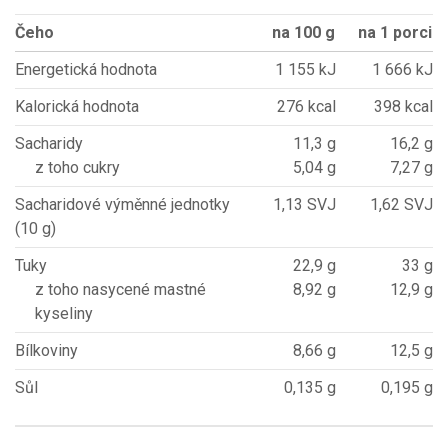
Čeho
na 100 g
na 1 porci
Energetická hodnota
1 155 kJ
1 666 kJ
Kalorická hodnota
276 kcal
398 kcal
Sacharidy
11,3 g
16,2 g
z toho cukry
5,04 g
7,27 g
Sacharidové výměnné jednotky
1,13 SVJ
1,62 SVJ
(10 g)
Tuky
22,9 g
33 g
z toho nasycené mastné
8,92 g
12,9 g
kyseliny
Bílkoviny
8,66 g
12,5 g
Sůl
0,135 g
0,195 g