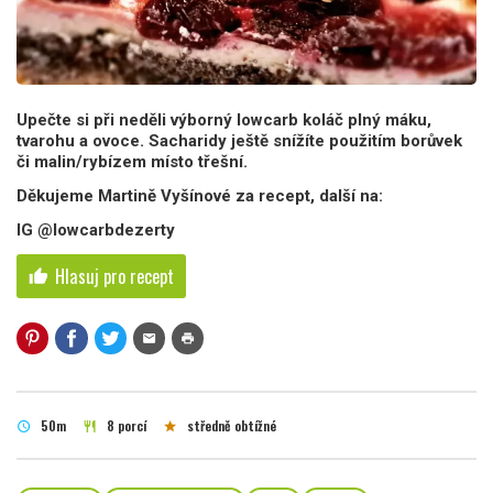
Upečte si při neděli výborný lowcarb koláč plný máku,
tvarohu a ovoce. Sacharidy ještě snížíte použitím borůvek
či malin/rybízem místo třešní.
Děkujeme Martině Vyšínové za recept, další na:
IG @lowcarbdezerty
Hlasuj pro recept
thumb_up
mail
print
50m
8 porcí
středně obtížné
schedule
restaurant
star