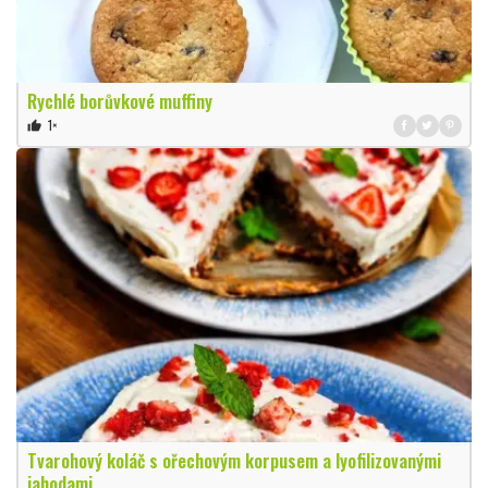
Rychlé borůvkové muffiny
1×
thumb_up
Tvarohový koláč s ořechovým korpusem a lyofilizovanými
jahodami