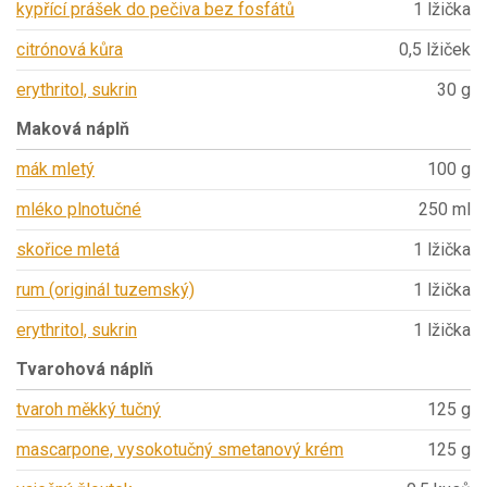
kypřící prášek do pečiva bez fosfátů
1 lžička
citrónová kůra
0,5 lžiček
erythritol, sukrin
30 g
Maková náplň
mák mletý
100 g
mléko plnotučné
250 ml
skořice mletá
1 lžička
rum (originál tuzemský)
1 lžička
erythritol, sukrin
1 lžička
Tvarohová náplň
tvaroh měkký tučný
125 g
mascarpone, vysokotučný smetanový krém
125 g