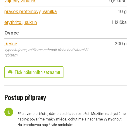
vaječný žloutek
0,5 kusů
prášek proteinový, vanilka
10 g
erythritol, sukrin
1 lžička
Ovoce
třešně
200 g
vypeckujeme, můžeme nahradit třeba borůvkami či
rybízem
Tisk nákupního seznamu
print
Postup přípravy
Připravíme si těsto, dáme do chladu rozležet. Mezitím nachystáme
náplně: povaříme mák v mléce, ochutíme a necháme vystydnout.
Na tvarohovou náplň vše smícháme.