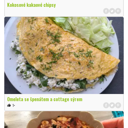
Kokosové kakaové chipsy
Omeleta se špenátem a cottage sýrem
1×
thumb_up