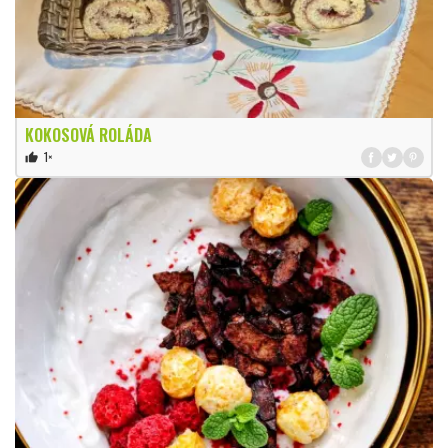
KOKOSOVÁ ROLÁDA
1×
thumb_up