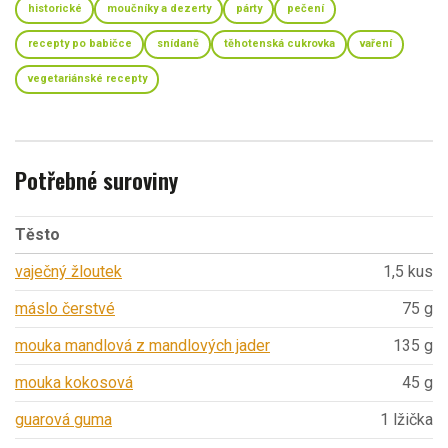
historické
moučníky a dezerty
párty
pečení
recepty po babičce
snídaně
těhotenská cukrovka
vaření
vegetariánské recepty
Potřebné suroviny
Těsto
vaječný žloutek
1,5 kus
máslo čerstvé
75 g
mouka mandlová z mandlových jader
135 g
mouka kokosová
45 g
guarová guma
1 lžička