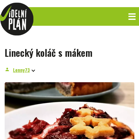
Linecký koláč s mákem
Lenny73
person