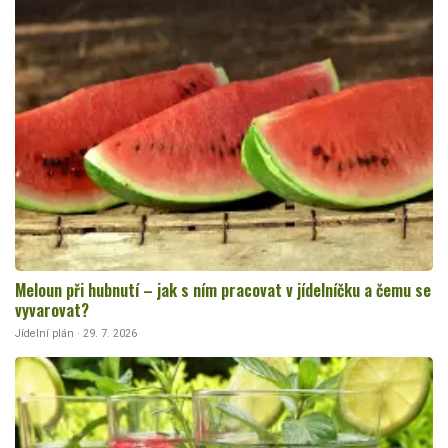
Meloun při hubnutí – jak s ním pracovat v jídelníčku a čemu se
vyvarovat?
Jídelní plán · 29. 7. 2026