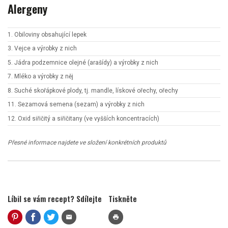
Alergeny
1. Obiloviny obsahující lepek
3. Vejce a výrobky z nich
5. Jádra podzemnice olejné (arašídy) a výrobky z nich
7. Mléko a výrobky z něj
8. Suché skořápkové plody, tj. mandle, lískové ořechy, ořechy
11. Sezamová semena (sezam) a výrobky z nich
12. Oxid siřičitý a siřičitany (ve vyšších koncentracích)
Přesné informace najdete ve složení konkrétních produktů
Líbil se vám recept? Sdílejte
Tiskněte
mail
print