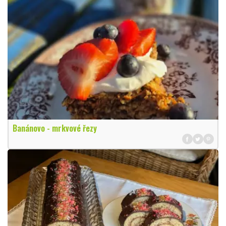
Banánovo - mrkvové řezy