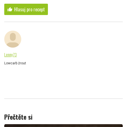
Hlasuj pro recept
thumb_up
Lenny73
Lowcarb žrout
Přečtěte si