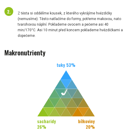
Z těsta si oddělíme kousek, z kterého vykrájíme hvězdičky
(nemusíme). Těsto natlačíme do formy, potřeme makovou, nato
tvarohovou náplní. Poklademe ovocem a pečeme asi 40
min/170°C. Asi 10 minut před koncem poklademe hvězdičkami a
dopečeme.
Makronutrienty
tuky
53
%
sacharidy
bílkoviny
26
%
20
%