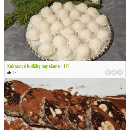
Kokosové kuličky nepečené - LC
3×
thumb_up