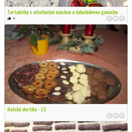
Tartaletky s ořechovým máslem a čokoládovou ganache
1×
thumb_up
Išelské dortíky - LC