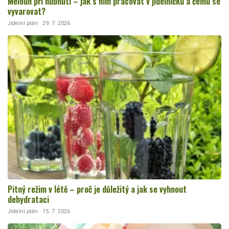
Meloun při hubnutí – jak s ním pracovat v jídelníčku a čemu se
vyvarovat?
Jídelní plán · 29. 7. 2026
Pitný režim v létě – proč je důležitý a jak se vyhnout
dehydrataci
Jídelní plán · 15. 7. 2026