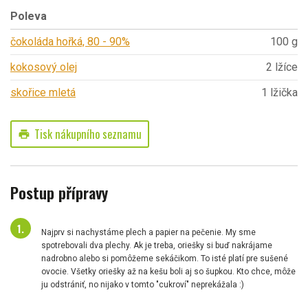
Poleva
čokoláda hořká, 80 - 90%
100 g
kokosový olej
2 lžíce
skořice mletá
1 lžička
Tisk nákupního seznamu
print
Postup přípravy
Najprv si nachystáme plech a papier na pečenie. My sme
spotrebovali dva plechy. Ak je treba, oriešky si buď nakrájame
nadrobno alebo si pomôžeme sekáčikom. To isté platí pre sušené
ovocie. Všetky oriešky až na kešu boli aj so šupkou. Kto chce, môže
ju odstrániť, no nijako v tomto "cukroví" neprekážala :)