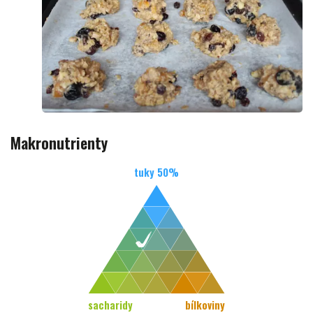
Makronutrienty
tuky
50
%
sacharidy
bílkoviny