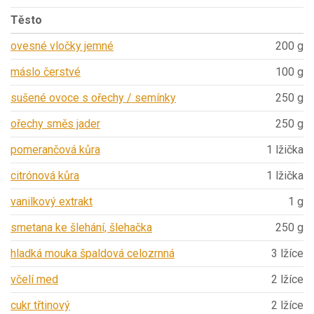
Těsto
ovesné vločky jemné
200 g
máslo čerstvé
100 g
sušené ovoce s ořechy / semínky
250 g
ořechy směs jader
250 g
pomerančová kůra
1 lžička
citrónová kůra
1 lžička
vanilkový extrakt
1 g
smetana ke šlehání, šlehačka
250 g
hladká mouka špaldová celozrnná
3 lžíce
včelí med
2 lžíce
cukr třtinový
2 lžíce