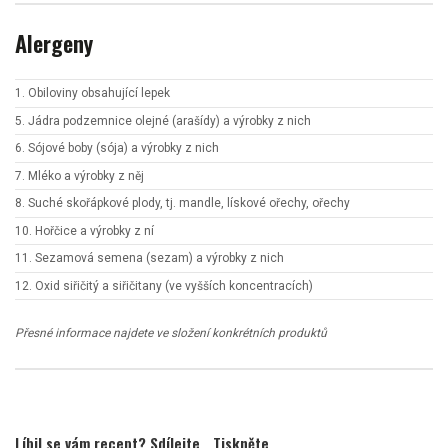
Alergeny
1. Obiloviny obsahující lepek
5. Jádra podzemnice olejné (arašídy) a výrobky z nich
6. Sójové boby (sója) a výrobky z nich
7. Mléko a výrobky z něj
8. Suché skořápkové plody, tj. mandle, lískové ořechy, ořechy
10. Hořčice a výrobky z ní
11. Sezamová semena (sezam) a výrobky z nich
12. Oxid siřičitý a siřičitany (ve vyšších koncentracích)
Přesné informace najdete ve složení konkrétních produktů
Líbil se vám recept? Sdílejte
Tiskněte