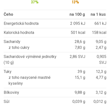
37
%
13
%
Čeho
na 100 g
na 1 kus
Energetická hodnota
2 095 kJ
661 kJ
Kalorická hodnota
501 kcal
158 kcal
Sacharidy
28,6 g
9,05 g
z toho cukry
7,83 g
2,47 g
Sacharidové výměnné jednotky
2,86 SVJ
0,905
(10 g)
SVJ
Tuky
39 g
12,3 g
z toho nasycené mastné
15,1 g
4,77 g
kyseliny
Bílkoviny
9,88 g
3,12 g
Sůl
0,039 g
0,012 g