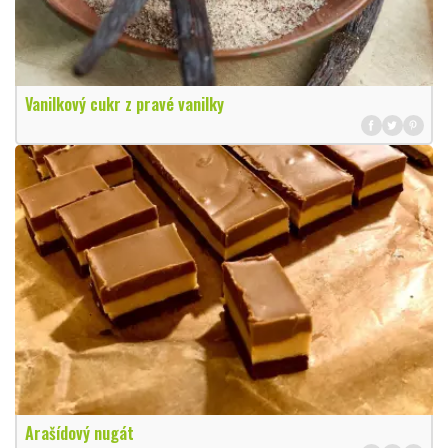
Vanilkový cukr z pravé vanilky
Arašídový nugát