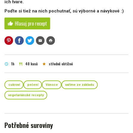
ich tvare.
Poďte si tiež na nich pochutnať, sú výborné a návykové :)
Hlasuj pro recept
thumb_up
mail
print
1h
40 kusů
středně obtížné
schedule
restaurant
star
cukroví
pečení
Vánoce
vaříme ze základu
vegetariánské recepty
Potřebné suroviny