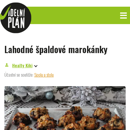
Lahodné špaldové marokánky
Healty Kiki
person
Účastní se soutěže:
Spolu u stolu