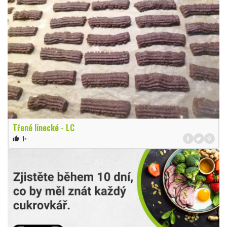
Třené linecké - LC
1×
thumb_up