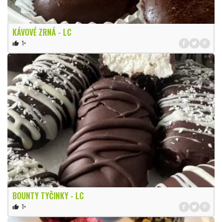
KÁVOVÉ ZRNÁ - LC
1×
thumb_up
BOUNTY TYČINKY - LC
1×
thumb_up