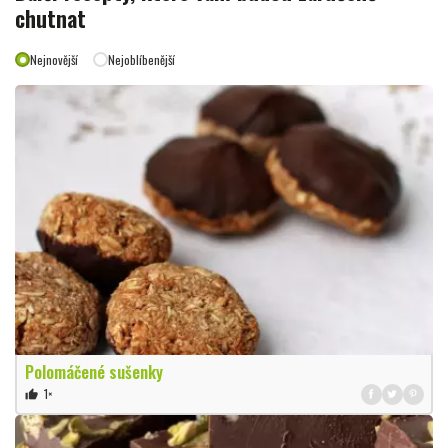
chutnat
Nejnovější
Nejoblíbenější
Polomáčené sušenky
1×
thumb_up