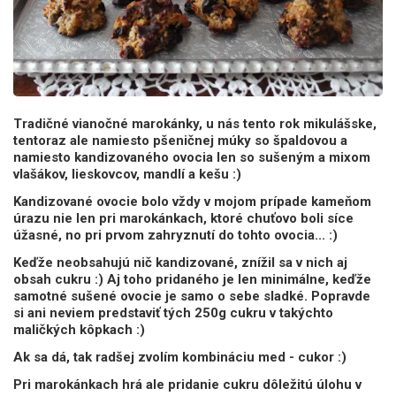
Tradičné vianočné marokánky, u nás tento rok mikulášske,
tentoraz ale namiesto pšeničnej múky so špaldovou a
namiesto kandizovaného ovocia len so sušeným a mixom
vlašákov, lieskovcov, mandlí a kešu :)
Kandizované ovocie bolo vždy v mojom prípade kameňom
úrazu nie len pri marokánkach, ktoré chuťovo boli síce
úžasné, no pri prvom zahryznutí do tohto ovocia... :)
Keďže neobsahujú nič kandizované, znížil sa v nich aj
obsah cukru :) Aj toho pridaného je len minimálne, keďže
samotné sušené ovocie je samo o sebe sladké. Popravde
si ani neviem predstaviť tých 250g cukru v takýchto
maličkých kôpkach :)
Ak sa dá, tak radšej zvolím kombináciu med - cukor :)
Pri marokánkach hrá ale pridanie cukru dôležitú úlohu v