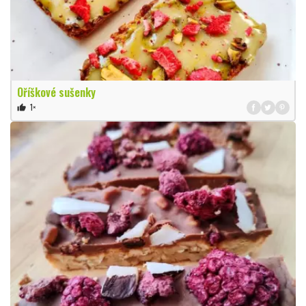
Oříškové sušenky
1×
thumb_up