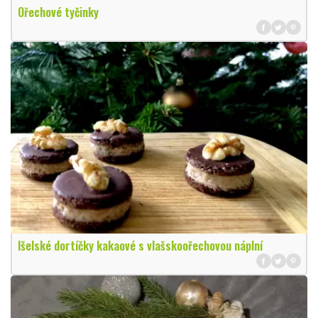
Ořechové tyčinky
Išelské dortíčky kakaové s vlašskoořechovou náplní