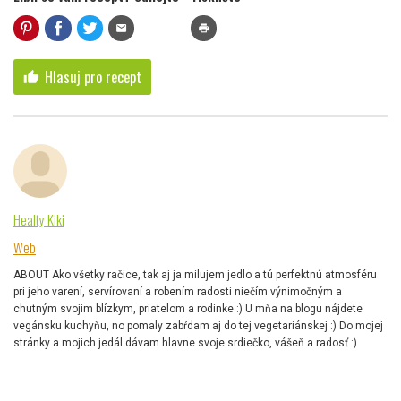
mail
print
Hlasuj pro recept
thumb_up
Healty Kiki
Web
ABOUT Ako všetky račice, tak aj ja milujem jedlo a tú perfektnú atmosféru
pri jeho varení, servírovaní a robením radosti niečím výnimočným a
chutným svojim blízkym, priatelom a rodinke :) U mňa na blogu nájdete
vegánsku kuchyňu, no pomaly zabŕdam aj do tej vegetariánskej :) Do mojej
stránky a mojich jedál dávam hlavne svoje srdiečko, vášeň a radosť :)