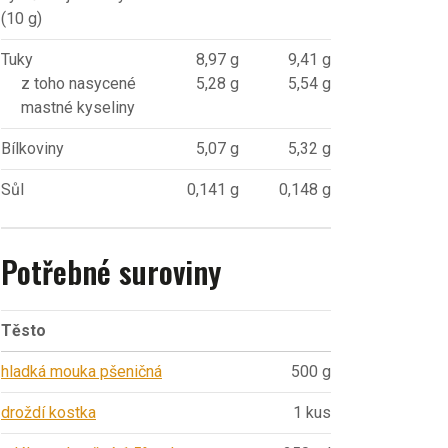
(10 g)
Tuky
8,97 g
9,41 g
z toho nasycené
5,28 g
5,54 g
mastné kyseliny
Bílkoviny
5,07 g
5,32 g
Sůl
0,141 g
0,148 g
Potřebné suroviny
Těsto
hladká mouka pšeničná
500 g
droždí kostka
1 kus