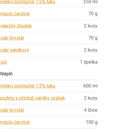
mléko polotučné 1,5% tuku
250 ml
máslo čerstvé
70 g
vaječný žloutek
2 kusy
cukr krystal
70 g
cukr vanilkový
2 kusy
sůl
1 špetka
Náplň
mléko polotučné 1,5% tuku
600 ml
puding s příchutí vanilky, prášek
2 kusy
cukr krystal
4 lžíce
máslo čerstvé
100 g