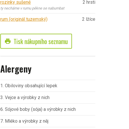
rozinky sušené
2 hrsti
ty necháme v rumu pěkne se nabumbat
rum (originál tuzemský)
2 lžíce
Tisk nákupního seznamu
print
Alergeny
1. Obiloviny obsahující lepek
3. Vejce a výrobky z nich
6. Sójové boby (sója) a výrobky z nich
7. Mléko a výrobky z něj