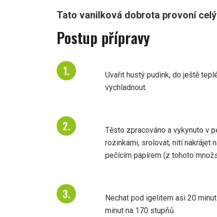
Tato vanilková dobrota provoní celý 
Postup přípravy
Uvařit hustý pudink, do ještě te
vychladnout.
Těsto zpracováno a vykynuto v pek
rozinkami, srolovat, nití nakrájet
pečícím papírem (z tohoto množst
Nechat pod igelitem asi 20 minut
minut na 170 stupňů.