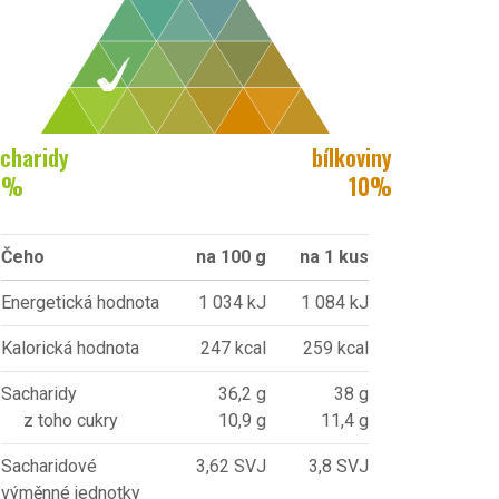
charidy
bílkoviny
2
%
10
%
Čeho
na 100 g
na 1 kus
Energetická hodnota
1 034 kJ
1 084 kJ
Kalorická hodnota
247 kcal
259 kcal
Sacharidy
36,2 g
38 g
z toho cukry
10,9 g
11,4 g
Sacharidové
3,62 SVJ
3,8 SVJ
výměnné jednotky