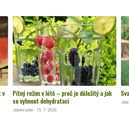
t v
Pitný režim v létě – proč je důležitý a jak
Sva
se vyhnout dehydrataci
Jíde
Jídelní plán · 15. 7. 2026