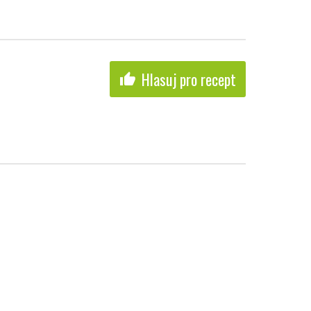
Hlasuj pro recept
thumb_up