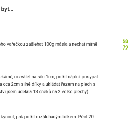
byt...
sa
plého vařečkou zašlehat 100g másla a nechat mírně
7
árně, rozválet na sílu 1cm, potřít náplní, posypat
 na cca 2cm silné dílky a ukládat řezem na plech s
ví jsem udělala 18 šneků na 2 velké plechy).
 kynout, pak potřít rozšlehaným bílkem. Péct 20