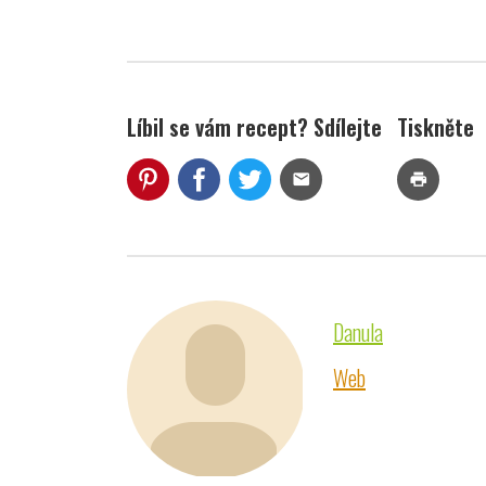
Líbil se vám recept? Sdílejte
Tiskněte
mail
print
Danula
Web