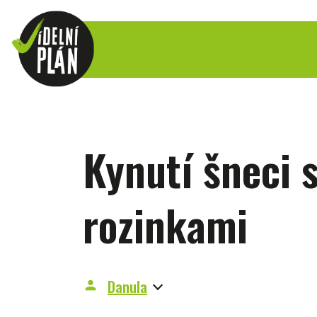
Kynutí šneci 
rozinkami
Danula
person