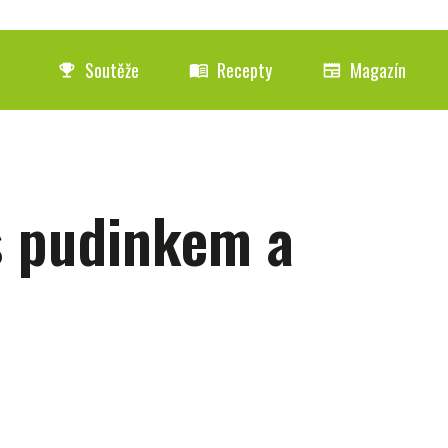
Soutěže
Recepty
Magazín
emoji_events
menu_book
newspaper
s pudinkem a