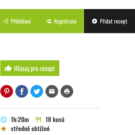
Přihlášení
Registrace
Přidat recept
login
person_add
add_circle
Hlasuj pro recept
thumb_up
mail
print
1h:20m
18 kusů
schedule
restaurant
středně obtížné
star