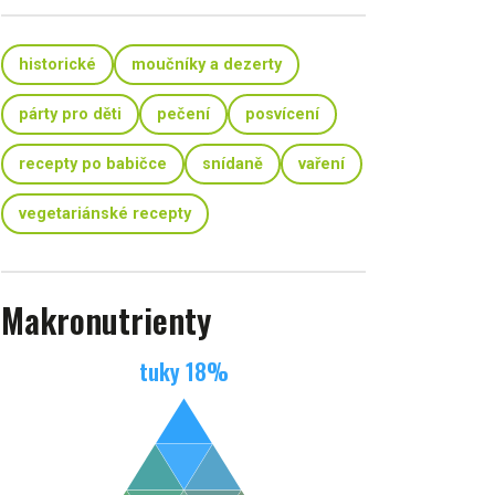
historické
moučníky a dezerty
párty pro děti
pečení
posvícení
recepty po babičce
snídaně
vaření
vegetariánské recepty
Makronutrienty
tuky
18
%