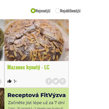
Nejnovější
Nejoblíbenější
Mazanec kynutý - LC
1×
thumb_up