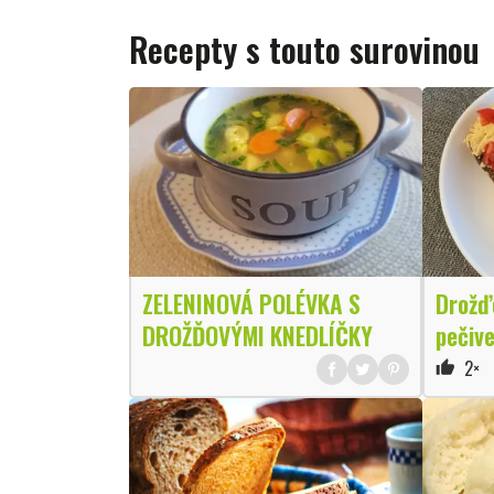
Recepty s touto surovinou
ZELENINOVÁ POLÉVKA S
Drožď
DROŽĎOVÝMI KNEDLÍČKY
pečiv
2×
thumb_up