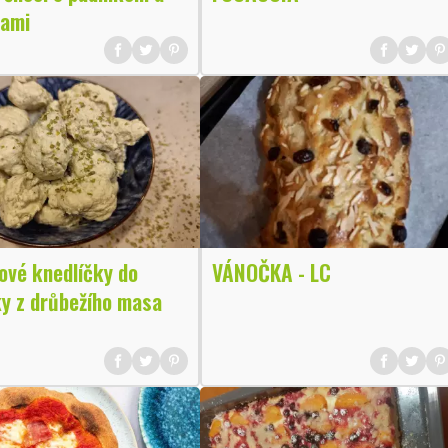
kami
ové knedlíčky do
VÁNOČKA - LC
ky z drůbežího masa