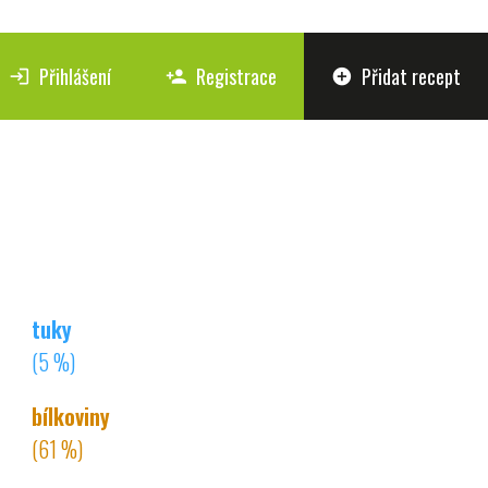
Přihlášení
Registrace
Přidat recept
login
person_add
add_circle
tuky
(5 %)
bílkoviny
(61 %)