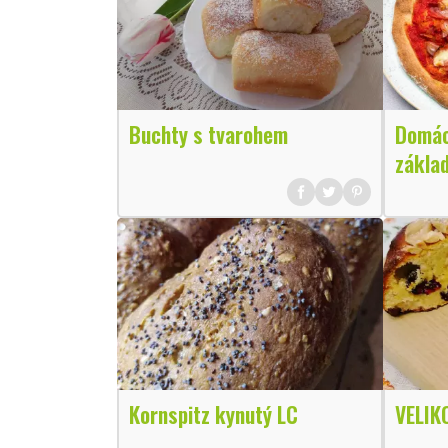
Buchty s tvarohem
Domác
zákla
Kornspitz kynutý LC
VELIK