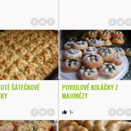
UTÉ ŠÁTEČKOVÉ
POVIDLOVÉ KOLÁČKY Z
ČKY
MAJONÉZY
1×
thumb_up