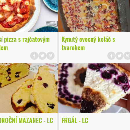
í pizza s rajčatovým
Kynutý ovocný koláč s
dem
tvarohem
ONOČNÍ MAZANEC - LC
FRGÁL - LC