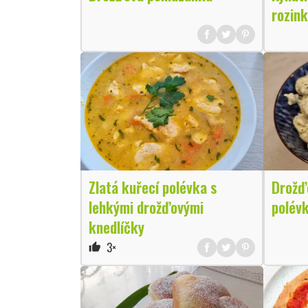
rozin
Zlatá kuřecí polévka s
Drožď
lehkými drožďovými
polév
knedlíčky
3×
thumb_up