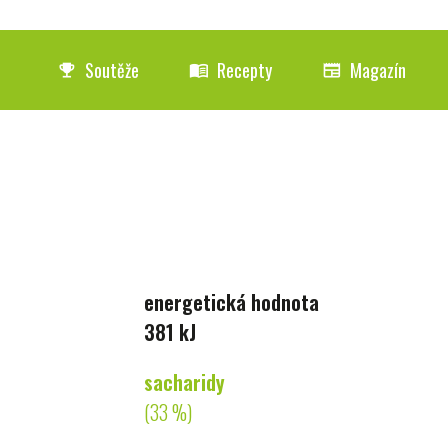
Soutěže
Recepty
Magazín
emoji_events
menu_book
newspaper
energetická hodnota
381 kJ
sacharidy
(33 %)