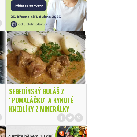
SEGEDÍNSKÝ GULÁŠ Z
"POMALÁČKU" A KYNUTÉ
KNEDLÍKY Z MINERÁLKY