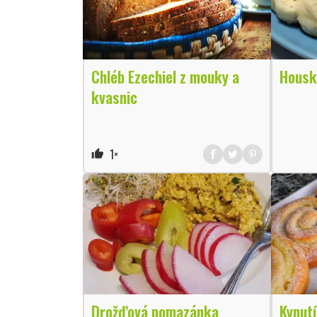
Chléb Ezechiel z mouky a
Housk
kvasnic
1×
thumb_up
Drožďová pomazánka
Kynutí