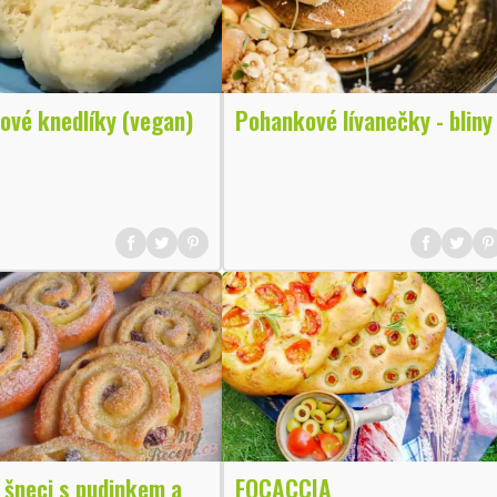
ové knedlíky (vegan)
Pohankové lívanečky - bliny
 šneci s pudinkem a
FOCACCIA