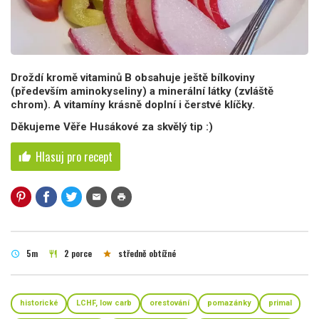
Droždí kromě vitaminů B obsahuje ještě bílkoviny
(především aminokyseliny) a minerální látky (zvláště
chrom). A vitamíny krásně doplní i čerstvé klíčky.
Děkujeme Věře Husákové za skvělý tip :)
Hlasuj pro recept
thumb_up
mail
print
5m
2 porce
středně obtížné
schedule
restaurant
star
historické
LCHF, low carb
orestování
pomazánky
primal