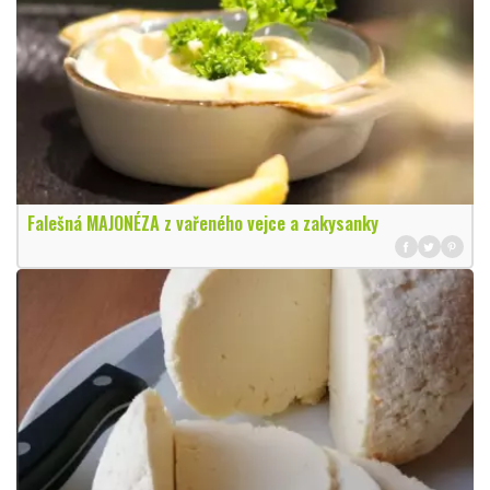
Falešná MAJONÉZA z vařeného vejce a zakysanky