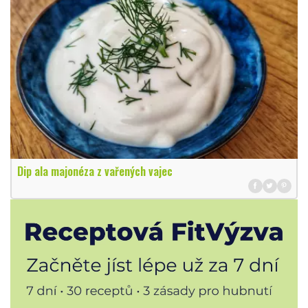
Dip ala majonéza z vařených vajec