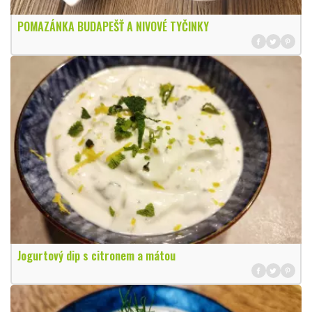
POMAZÁNKA BUDAPEŠŤ A NIVOVÉ TYČINKY
Jogurtový dip s citronem a mátou