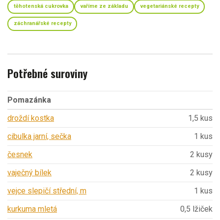
těhotenská cukrovka
vaříme ze základu
vegetariánské recepty
záchranářské recepty
Potřebné suroviny
Pomazánka
droždí kostka
1,5 kus
cibulka jarní, sečka
1 kus
česnek
2 kusy
vaječný bílek
2 kusy
vejce slepičí střední, m
1 kus
kurkuma mletá
0,5 lžiček