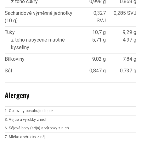
z toho cukry
0,998 g
0,868 g
Sacharidové výměnné jednotky
0,327
0,285 SVJ
(10 g)
SVJ
Tuky
10,7 g
9,29 g
z toho nasycené mastné
5,71 g
4,97 g
kyseliny
Bílkoviny
9,02 g
7,84 g
Sůl
0,847 g
0,737 g
Alergeny
1. Obiloviny obsahující lepek
3. Vejce a výrobky z nich
6. Sójové boby (sója) a výrobky z nich
7. Mléko a výrobky z něj