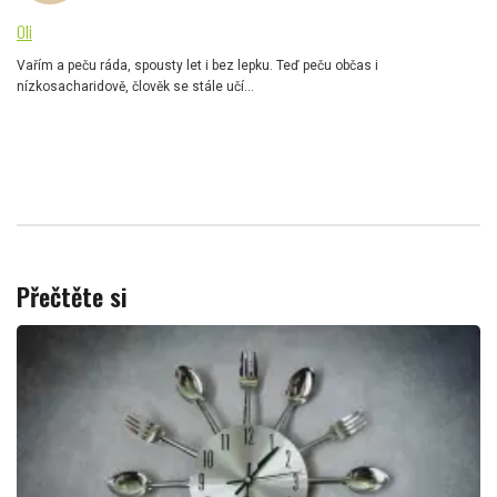
Oli
Vařím a peču ráda, spousty let i bez lepku. Teď peču občas i
nízkosacharidově, člověk se stále učí...
Přečtěte si