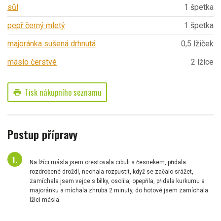
sůl
1 špetka
pepř černý mletý
1 špetka
majoránka sušená drhnutá
0,5 lžiček
máslo čerstvé
2 lžíce
Tisk nákupního seznamu
print
Postup přípravy
Na lžíci másla jsem orestovala cibuli s česnekem, přidala
rozdrobené droždí, nechala rozpustit, když se začalo srážet,
zamíchala jsem vejce s bílky, osolila, opepřila, přidala kurkumu a
majoránku a míchala zhruba 2 minuty, do hotové jsem zamíchala
lžíci másla.