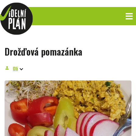
Drožďová pomazánka
Oli
person