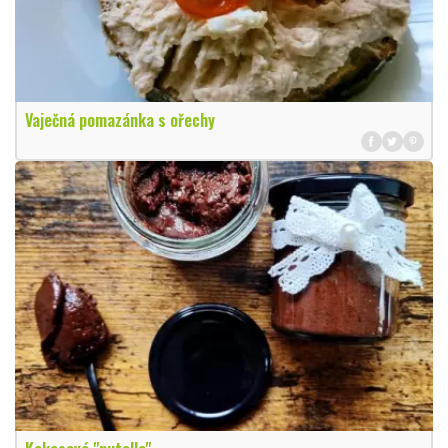
Vaječná pomazánka s ořechy