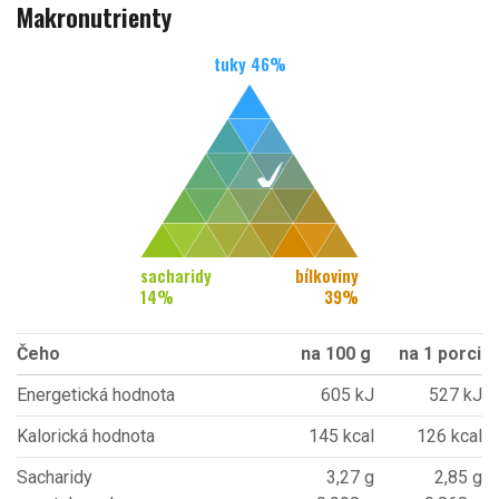
Makronutrienty
tuky
46
%
sacharidy
bílkoviny
14
%
39
%
Čeho
na 100 g
na 1 porci
Energetická hodnota
605 kJ
527 kJ
Kalorická hodnota
145 kcal
126 kcal
Sacharidy
3,27 g
2,85 g