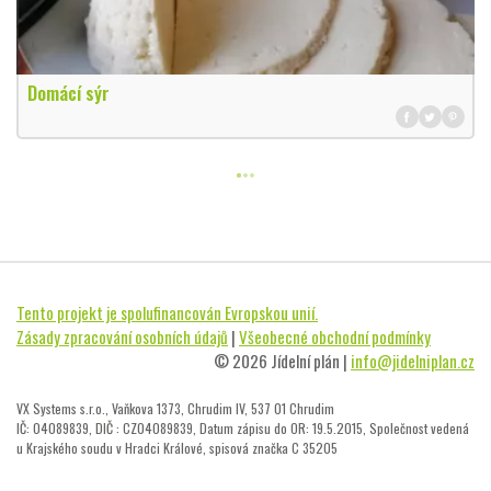
Domácí sýr
Tento projekt je spolufinancován Evropskou unií.
Zásady zpracování osobních údajů
|
Všeobecné obchodní podmínky
© 2026 Jídelní plán |
info@jidelniplan.cz
VX Systems s.r.o., Vaňkova 1373, Chrudim IV, 537 01 Chrudim
IČ: 04089839, DIČ : CZ04089839, Datum zápisu do OR: 19.5.2015, Společnost vedená
u Krajského soudu v Hradci Králové, spisová značka C 35205