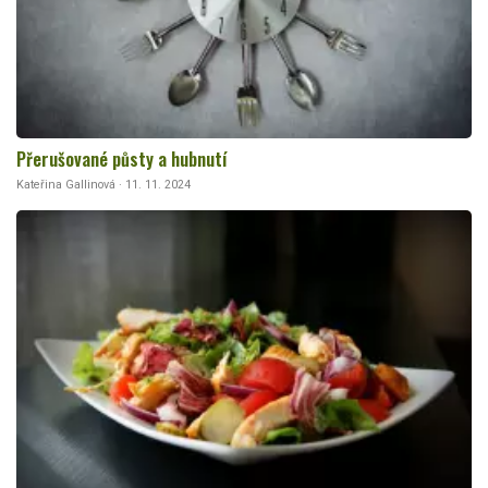
Přerušované půsty a hubnutí
Kateřina Gallinová · 11. 11. 2024