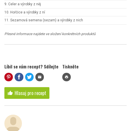
9. Celer a výrobky z něj
10. Hořčice a výrobky z ní
11. Sezamová semena (sezam) a výrobky z nich
Přesné informace najdete ve složení konkrétních produktů
Líbil se vám recept? Sdílejte
Tiskněte
mail
print
Hlasuj pro recept
thumb_up