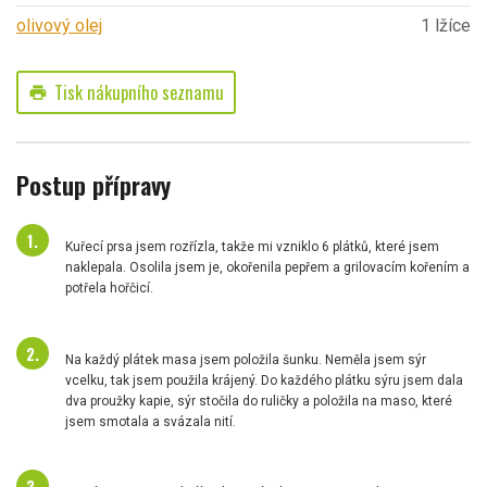
olivový olej
1 lžíce
Tisk nákupního seznamu
print
Postup přípravy
Kuřecí prsa jsem rozřízla, takže mi vzniklo 6 plátků, které jsem
naklepala. Osolila jsem je, okořenila pepřem a grilovacím kořením a
potřela hořčicí.
Na každý plátek masa jsem položila šunku. Neměla jsem sýr
vcelku, tak jsem použila krájený. Do každého plátku sýru jsem dala
dva proužky kapie, sýr stočila do ruličky a položila na maso, které
jsem smotala a svázala nití.