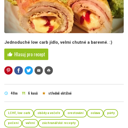
Jednoduché low carb jídlo, velmi chutné a barevné. :)
Hlasuj pro recept
thumb_up
mail
print
40m
6 kusů
středně obtížné
schedule
restaurant
star
LCHF, low carb
obědy a večeře
orestování
oslava
párty
pečení
vaření
záchranářské recepty