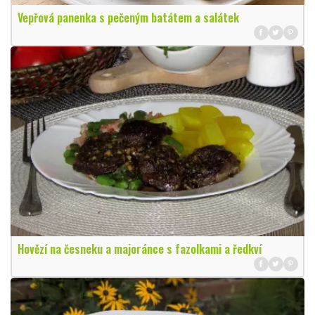
Vepřová panenka s pečeným batátem a salátek
Hovězí na česneku a majoránce s fazolkami a ředkví