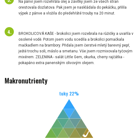
Na pánvi jsem rozehřála olej a závitky jsem ze všech stran
orestovala dozlatova. Pak jsem je naskládala do pekáčku, přilila
výpek z pánve a vložila do předehřáté trouby na 20 minut.
BROKOLICOVÁ KAŠE - brokolici jsem rozebrala na růžičky a uvařila v
osolené vodě. Potom jsem vodu scedila a brokolici pomačkala
mačkadlem na brambory. Přidala jsem čerstvě mletý barevný pepř,
ještě trochu soli, máslo a smetanu. Vše jsem rozmixovala tyčovým
mixérem. ZELENINA - salát Little Gem, okurka, cherry rajčátka -
pokapáno extra panenským olivovým olejem.
Makronutrienty
tuky
22
%