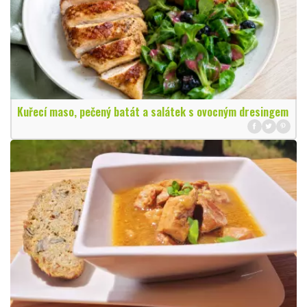
Kuřecí maso, pečený batát a salátek s ovocným dresingem