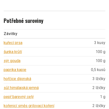
Potřebné suroviny
Závitky
kuřecí prsa
3 kusy
šunka krůtí
100 g
sýr gouda
100 g
paprika kapie
0,5 kusů
hořčice dijonská
3 lžičky
sůl himálajská jemná
2 lžičky
pepř barevný celý
1 g
kořenicí směs grilovací koření
2 lžičky