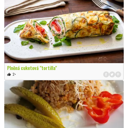
Plněná cuketová "tortilla"
2×
thumb_up