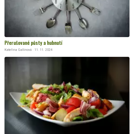
Přerušované půsty a hubnutí
Kateřina Gallinová · 11. 11. 2024