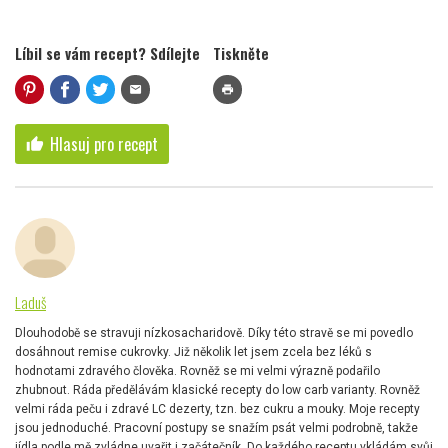
Líbil se vám recept? Sdílejte
Tiskněte
mail
print
Hlasuj pro recept
thumb_up
Laduš
Dlouhodobě se stravuji nízkosacharidově. Díky této stravě se mi povedlo
dosáhnout remise cukrovky. Již několik let jsem zcela bez léků s
hodnotami zdravého člověka. Rovněž se mi velmi výrazně podařilo
zhubnout. Ráda předělávám klasické recepty do low carb varianty. Rovněž
velmi ráda peču i zdravé LC dezerty, tzn. bez cukru a mouky. Moje recepty
jsou jednoduché. Pracovní postupy se snažím psát velmi podrobně, takže
jídla podle mě zvládne uvařit i začátečník. Do každého receptu vkládám svůj