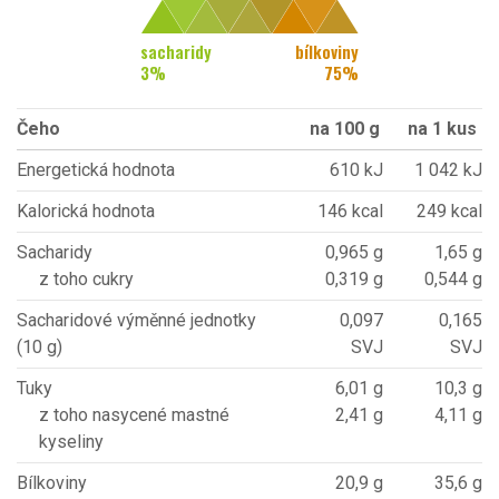
sacharidy
bílkoviny
3
%
75
%
Čeho
na 100 g
na 1 kus
Energetická hodnota
610 kJ
1 042 kJ
Kalorická hodnota
146 kcal
249 kcal
Sacharidy
0,965 g
1,65 g
z toho cukry
0,319 g
0,544 g
Sacharidové výměnné jednotky
0,097
0,165
(10 g)
SVJ
SVJ
Tuky
6,01 g
10,3 g
z toho nasycené mastné
2,41 g
4,11 g
kyseliny
Bílkoviny
20,9 g
35,6 g