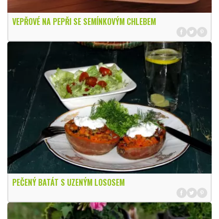
VEPŘOVÉ NA PEPŘI SE SEMÍNKOVÝM CHLEBEM
PEČENÝ BATÁT S UZENÝM LOSOSEM