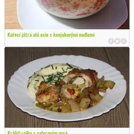
Kuřecí játra alá asie s konjakovými nudlemi
Králičí rolka s celerovým pyré