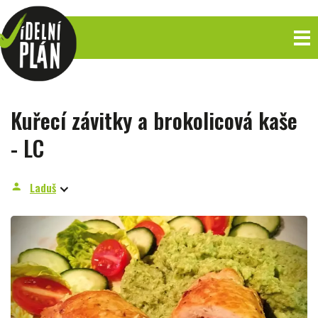
Kuřecí závitky a brokolicová kaše
- LC
Laduš
person