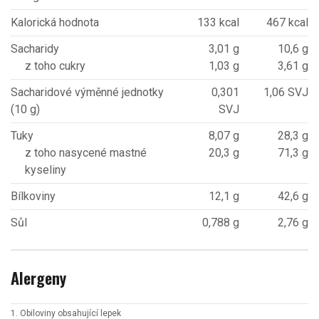
Kalorická hodnota
133 kcal
467 kcal
Sacharidy
3,01 g
10,6 g
z toho cukry
1,03 g
3,61 g
Sacharidové výměnné jednotky
0,301
1,06 SVJ
(10 g)
SVJ
Tuky
8,07 g
28,3 g
z toho nasycené mastné
20,3 g
71,3 g
kyseliny
Bílkoviny
12,1 g
42,6 g
Sůl
0,788 g
2,76 g
Alergeny
1. Obiloviny obsahující lepek