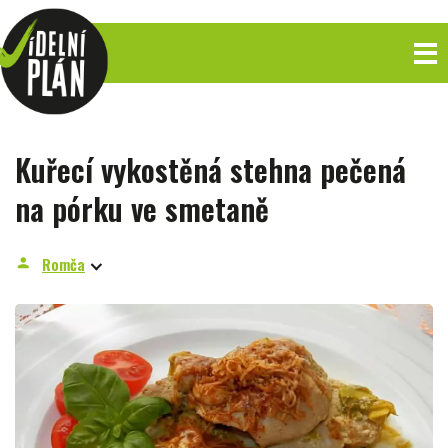
Kuřecí vykostěná stehna pečená
na pórku ve smetaně
Romča
person