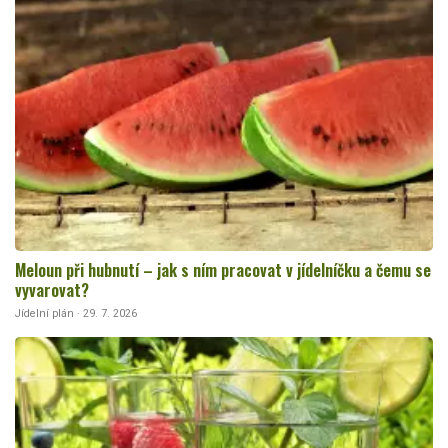
Meloun při hubnutí – jak s ním pracovat v jídelníčku a čemu se
vyvarovat?
Jídelní plán · 29. 7. 2026