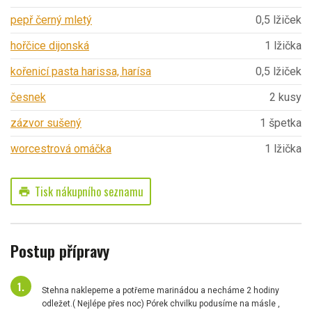
pepř černý mletý
0,5 lžiček
hořčice dijonská
1 lžička
kořenicí pasta harissa, harísa
0,5 lžiček
česnek
2 kusy
zázvor sušený
1 špetka
worcestrová omáčka
1 lžička
Tisk nákupního seznamu
print
Postup přípravy
Stehna naklepeme a potřeme marinádou a necháme 2 hodiny
odležet.( Nejlépe přes noc) Pórek chvilku podusíme na másle ,