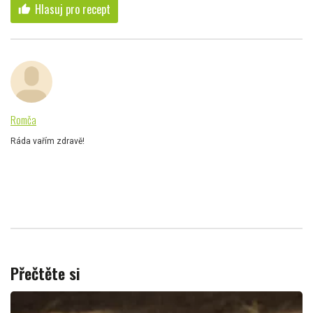
Hlasuj pro recept
thumb_up
Romča
Ráda vařím zdravě!
Přečtěte si