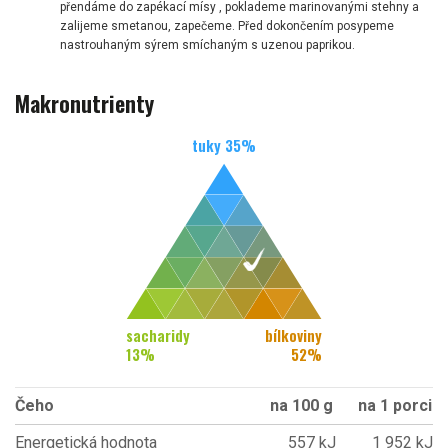
přendáme do zapékací mísy , poklademe marinovanými stehny a
zalijeme smetanou, zapečeme. Před dokončením posypeme
nastrouhaným sýrem smíchaným s uzenou paprikou.
Makronutrienty
tuky
35
%
sacharidy
bílkoviny
13
%
52
%
Čeho
na 100 g
na 1 porci
Energetická hodnota
557 kJ
1 952 kJ