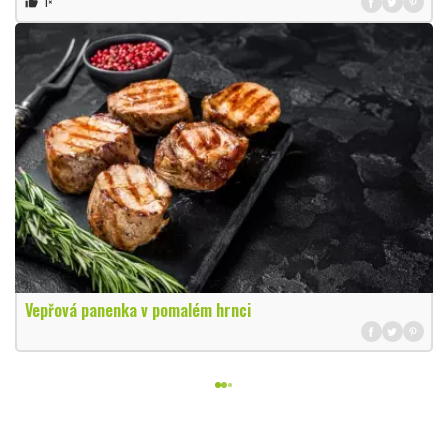
1×
thumb_up
Vepřová panenka v pomalém hrnci