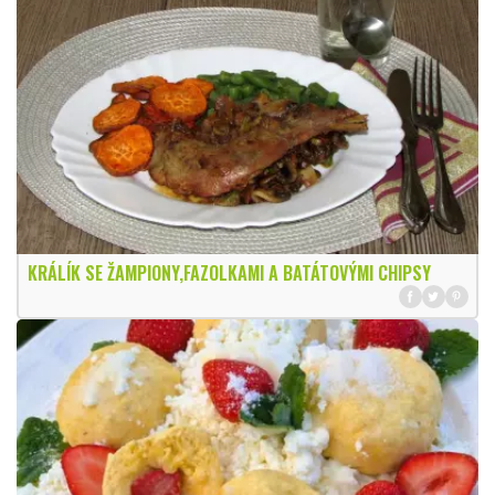
KRÁLÍK SE ŽAMPIONY,FAZOLKAMI A BATÁTOVÝMI CHIPSY