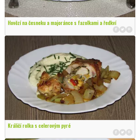
Hovězí na česneku a majoránce s fazolkami a ředkví
Králičí rolka s celerovým pyré