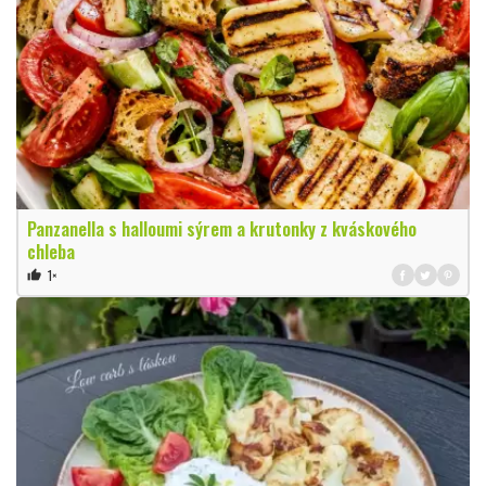
Panzanella s halloumi sýrem a krutonky z kváskového
chleba
1×
thumb_up