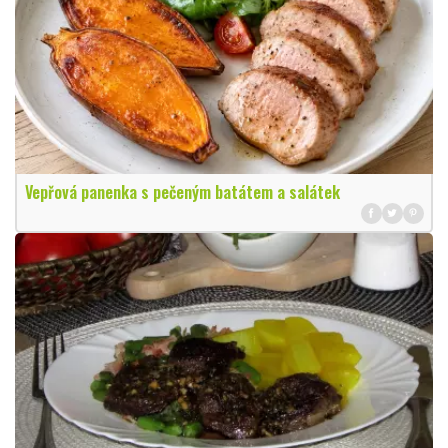
Vepřová panenka s pečeným batátem a salátek