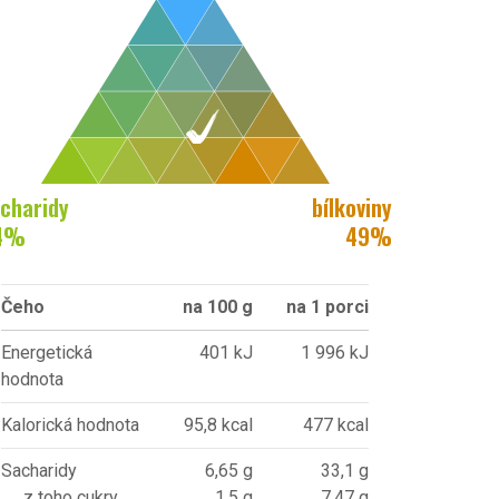
charidy
bílkoviny
4
%
49
%
Čeho
na 100 g
na 1 porci
Energetická
401 kJ
1 996 kJ
hodnota
Kalorická hodnota
95,8 kcal
477 kcal
Sacharidy
6,65 g
33,1 g
z toho cukry
1,5 g
7,47 g