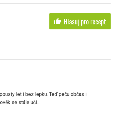
Hlasuj pro recept
thumb_up
pousty let i bez lepku. Teď peču občas i
věk se stále učí...