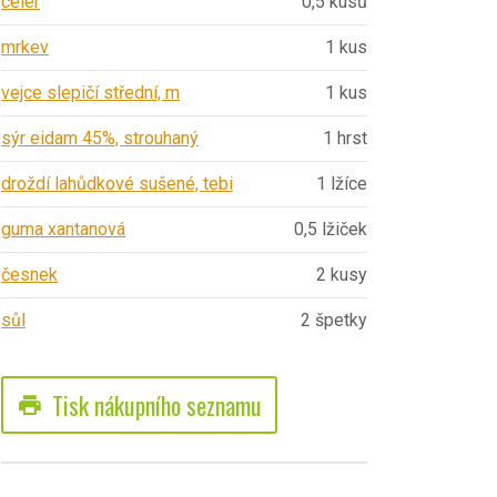
celer
0,5 kusů
mrkev
1 kus
vejce slepičí střední, m
1 kus
sýr eidam 45%, strouhaný
1 hrst
droždí lahůdkové sušené, tebi
1 lžíce
guma xantanová
0,5 lžiček
česnek
2 kusy
sůl
2 špetky
Tisk nákupního seznamu
print