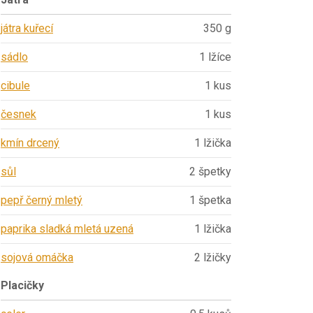
játra kuřecí
350 g
sádlo
1 lžíce
cibule
1 kus
česnek
1 kus
kmín drcený
1 lžička
sůl
2 špetky
pepř černý mletý
1 špetka
paprika sladká mletá uzená
1 lžička
sojová omáčka
2 lžičky
Placičky