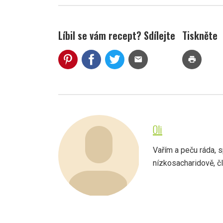
Líbil se vám recept? Sdílejte
Tiskněte
mail
print
Oli
Vařím a peču ráda, s
nízkosacharidově, člo