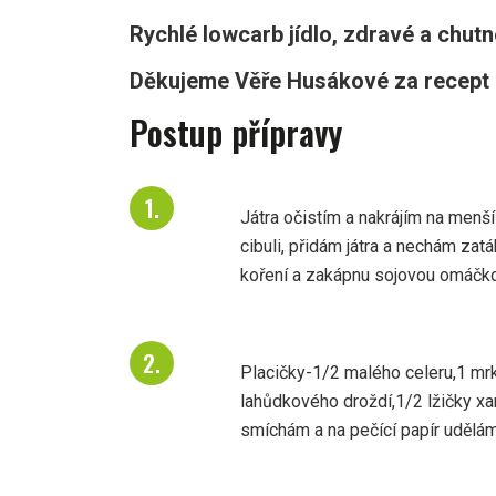
Rychlé lowcarb jídlo, zdravé a chutn
Děkujeme Věře Husákové za recept 
Postup přípravy
Játra očistím a nakrájím na menš
cibuli, přidám játra a nechám zat
koření a zakápnu sojovou omáčko
Placičky-1/2 malého celeru,1 mrke
lahůdkového droždí,1/2 lžičky xa
smíchám a na pečící papír udělám