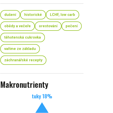
dušení
historické
LCHF, low carb
obědy a večeře
orestování
pečení
těhotenská cukrovka
vaříme ze základu
záchranářské recepty
Makronutrienty
tuky
18
%