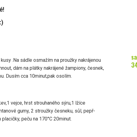
é!
:)
sa
í kusy .Na sádle osmažím na proužky nakrájenou
3
áhnout, dám na plátky nakrájené žampiony, česnek,
u. Dusím cca 10minut,pak osolím.
v,1 vejce, hrst strouhaného sýru,1 lžíce
ntanové gumy, 2 stroužky česneku, sůl, pepř-
 placičky, peču na 170°C 20minut.