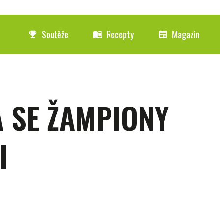
Soutěže
Recepty
Magazín
emoji_events
menu_book
newspaper
A SE ŽAMPIONY
I