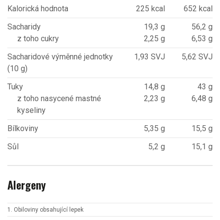
Kalorická hodnota
225 kcal
652 kcal
Sacharidy
19,3 g
56,2 g
z toho cukry
2,25 g
6,53 g
Sacharidové výměnné jednotky
1,93 SVJ
5,62 SVJ
(10 g)
Tuky
14,8 g
43 g
z toho nasycené mastné
2,23 g
6,48 g
kyseliny
Bílkoviny
5,35 g
15,5 g
Sůl
5,2 g
15,1 g
Alergeny
1. Obiloviny obsahující lepek