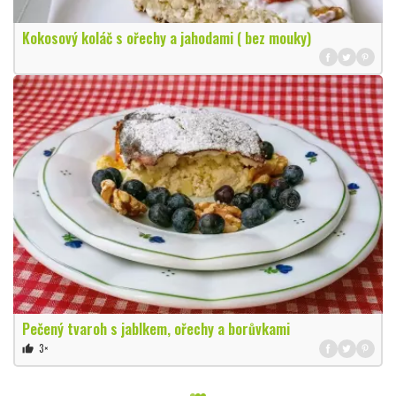
Kokosový koláč s ořechy a jahodami ( bez mouky)
Pečený tvaroh s jablkem, ořechy a borůvkami
3×
thumb_up