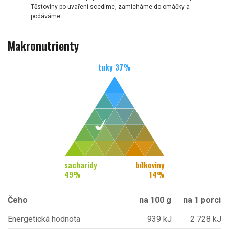
Těstoviny po uvaření scedíme, zamícháme do omáčky a
podáváme.
Makronutrienty
tuky
37
%
sacharidy
bílkoviny
49
%
14
%
Čeho
na 100 g
na 1 porci
Energetická hodnota
939 kJ
2 728 kJ