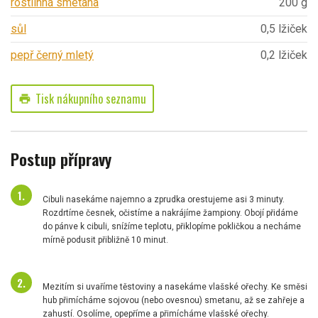
rostlinná smetana
200 g
sůl
0,5 lžiček
pepř černý mletý
0,2 lžiček
Tisk nákupního seznamu
print
Postup přípravy
Cibuli nasekáme najemno a zprudka orestujeme asi 3 minuty.
Rozdrtíme česnek, očistíme a nakrájíme žampiony. Obojí přidáme
do pánve k cibuli, snížíme teplotu, přiklopíme pokličkou a necháme
mírně podusit přibližně 10 minut.
Mezitím si uvaříme těstoviny a nasekáme vlašské ořechy. Ke směsi
hub přimícháme sojovou (nebo ovesnou) smetanu, až se zahřeje a
zahustí. Osolíme, opepříme a přimícháme vlašské ořechy.