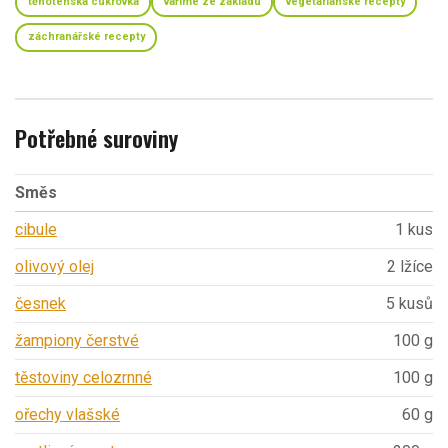
těhotenská cukrovka
vaříme ze základu
vegetariánské recepty
záchranářské recepty
Potřebné suroviny
Směs
cibule
1 kus
olivový olej
2 lžíce
česnek
5 kusů
žampiony čerstvé
100 g
těstoviny celozrnné
100 g
ořechy vlašské
60 g