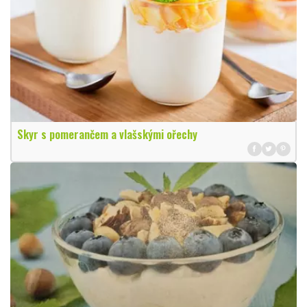
Skyr s pomerančem a vlašskými ořechy