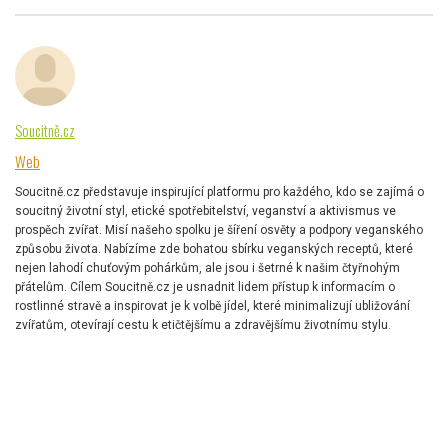
Soucitně.cz
Web
Soucitně.cz představuje inspirující platformu pro každého, kdo se zajímá o
soucitný životní styl, etické spotřebitelství, veganství a aktivismus ve
prospěch zvířat. Misí našeho spolku je šíření osvěty a podpory veganského
způsobu života. Nabízíme zde bohatou sbírku veganských receptů, které
nejen lahodí chuťovým pohárkům, ale jsou i šetrné k našim čtyřnohým
přátelům. Cílem Soucitně.cz je usnadnit lidem přístup k informacím o
rostlinné stravě a inspirovat je k volbě jídel, které minimalizují ubližování
zvířatům, otevírají cestu k etičtějšímu a zdravějšímu životnímu stylu.