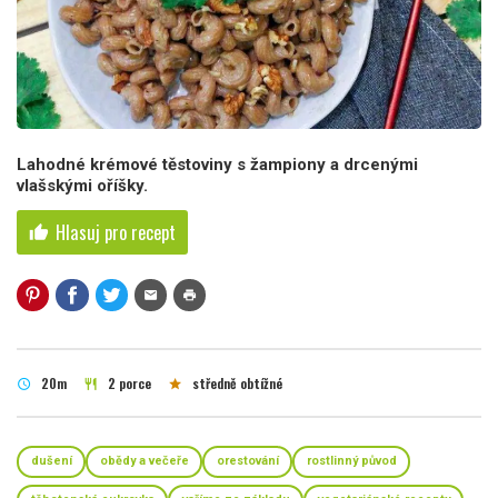
Lahodné krémové těstoviny s žampiony a drcenými
vlašskými oříšky.
Hlasuj pro recept
thumb_up
mail
print
20m
2 porce
středně obtížné
schedule
restaurant
star
dušení
obědy a večeře
orestování
rostlinný původ