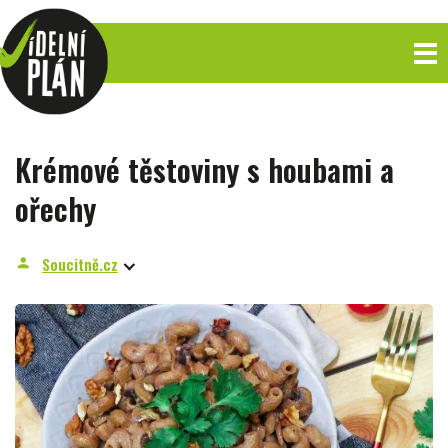
Krémové těstoviny s houbami a
ořechy
Soucitně.cz
person