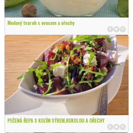
Medový tvaroh s ovocem a ořechy
PEČENÁ ŘEPA S KOZÍM SÝREM,RUKOLOU A OŘECHY