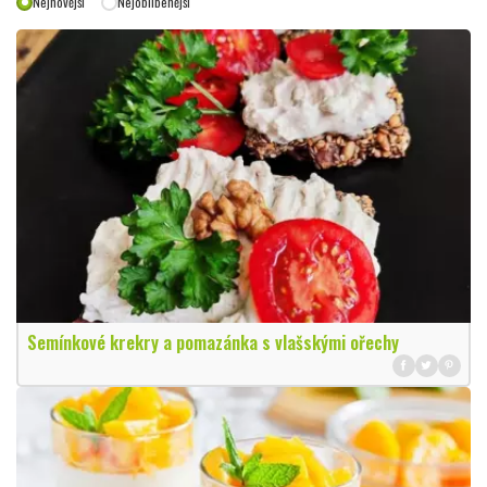
Nejnovější
Nejoblíbenější
Semínkové krekry a pomazánka s vlašskými ořechy