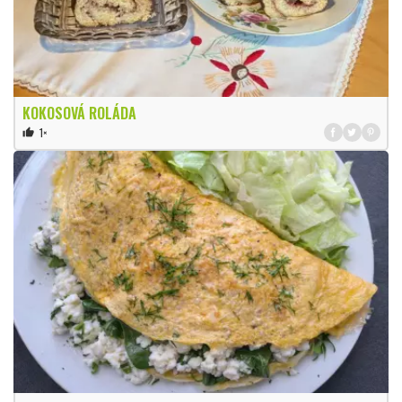
KOKOSOVÁ ROLÁDA
1×
thumb_up