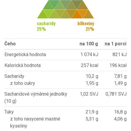
sacharidy
bílkoviny
25
%
21
%
Čeho
na 100 g
na 1 porci
Energetická hodnota
1 074 kJ
821 kJ
Kalorická hodnota
257 kcal
196 kcal
Sacharidy
10,2 g
7,81 g
z toho cukry
1,95 g
1,49 g
Sacharidové výměnné jednotky
1,02 SVJ
0,781 SVJ
(10 g)
Tuky
21,9 g
16,8 g
z toho nasycené mastné
5,31 g
4,06 g
kyseliny