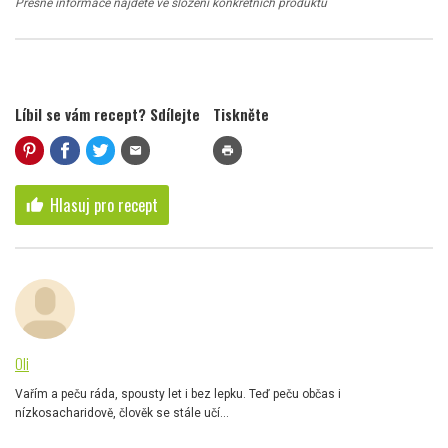
Přesné informace najdete ve složení konkrétních produktů
Líbil se vám recept? Sdílejte
Tiskněte
mail
print
Hlasuj pro recept
thumb_up
Oli
Vařím a peču ráda, spousty let i bez lepku. Teď peču občas i
nízkosacharidově, člověk se stále učí...