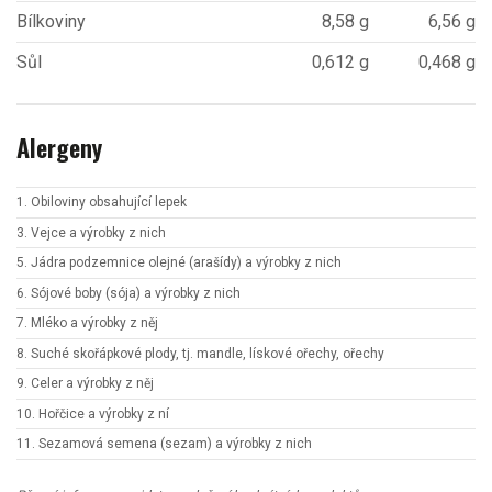
Bílkoviny
8,58 g
6,56 g
Sůl
0,612 g
0,468 g
Alergeny
1. Obiloviny obsahující lepek
3. Vejce a výrobky z nich
5. Jádra podzemnice olejné (arašídy) a výrobky z nich
6. Sójové boby (sója) a výrobky z nich
7. Mléko a výrobky z něj
8. Suché skořápkové plody, tj. mandle, lískové ořechy, ořechy
9. Celer a výrobky z něj
10. Hořčice a výrobky z ní
11. Sezamová semena (sezam) a výrobky z nich