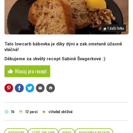
1 další fotka
photo_library
Tato lowcarb bábovka je díky dýni a zak.smetaně úžasně
vláčná!
Děkujeme za skvělý recept Sabině Švagerkové :)
Hlasuj pro recept
thumb_up
mail
print
1h
12 porcí
středně obtížné
schedule
restaurant
star
historické
LCHF, low carb
mixér
moučníky a dezerty