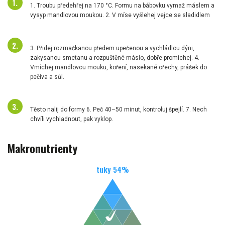
1. Troubu předehřej na 170 °C. Formu na bábovku vymaž máslem a
vysyp mandlovou moukou. 2. V míse vyšlehej vejce se sladidlem
3. Přidej rozmačkanou předem upečenou a vychládlou dýni,
zakysanou smetanu a rozpuštěné máslo, dobře promíchej. 4.
Vmíchej mandlovou mouku, koření, nasekané ořechy, prášek do
pečiva a sůl.
Těsto nalij do formy 6. Peč 40–50 minut, kontroluj špejlí. 7. Nech
chvíli vychladnout, pak vyklop.
Makronutrienty
tuky
54
%