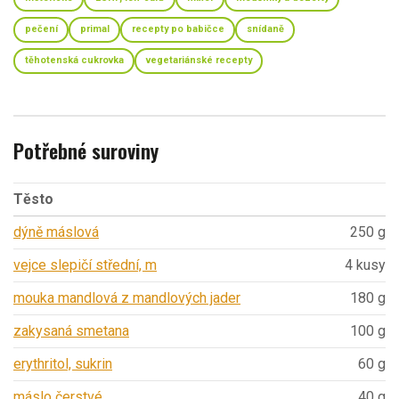
pečení
primal
recepty po babičce
snídaně
těhotenská cukrovka
vegetariánské recepty
Potřebné suroviny
Těsto
dýně máslová
250 g
vejce slepičí střední, m
4 kusy
mouka mandlová z mandlových jader
180 g
zakysaná smetana
100 g
erythritol, sukrin
60 g
máslo čerstvé
40 g