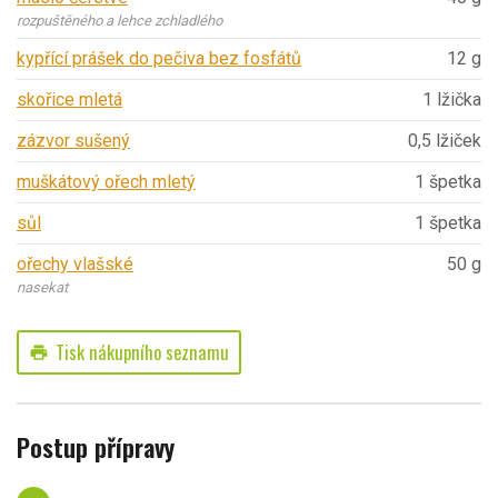
rozpuštěného a lehce zchladlého
kypřící prášek do pečiva bez fosfátů
12 g
skořice mletá
1 lžička
zázvor sušený
0,5 lžiček
muškátový ořech mletý
1 špetka
sůl
1 špetka
ořechy vlašské
50 g
nasekat
Tisk nákupního seznamu
print
Postup přípravy