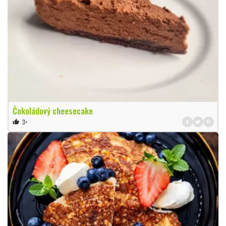
Čokoládový cheesecake
3×
thumb_up