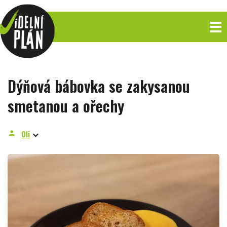
Dýňová bábovka se zakysanou
smetanou a ořechy
Oli
person