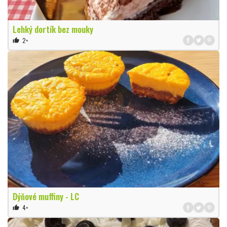
Lehký dortík bez mouky
2×
thumb_up
Dýňové muffiny - LC
4×
thumb_up