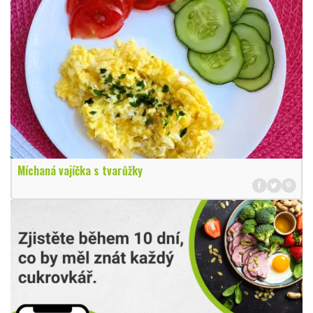
Míchaná vajíčka s tvarůžky