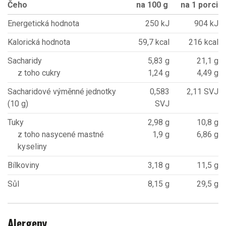
Čeho
na 100 g
na 1 porci
Energetická hodnota
250 kJ
904 kJ
Kalorická hodnota
59,7 kcal
216 kcal
Sacharidy
5,83 g
21,1 g
z toho cukry
1,24 g
4,49 g
Sacharidové výměnné jednotky
0,583
2,11 SVJ
(10 g)
SVJ
Tuky
2,98 g
10,8 g
z toho nasycené mastné
1,9 g
6,86 g
kyseliny
Bílkoviny
3,18 g
11,5 g
Sůl
8,15 g
29,5 g
Alergeny