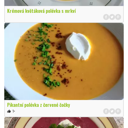
Krémová květáková polévka s mrkví
Pikantní polévka z červené čočky
1×
thumb_up