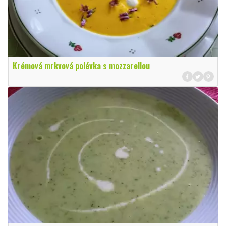
Krémová mrkvová polévka s mozzarellou