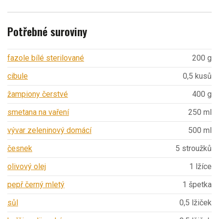
Potřebné suroviny
fazole bílé sterilované
200 g
cibule
0,5 kusů
žampiony čerstvé
400 g
smetana na vaření
250 ml
vývar zeleninový domácí
500 ml
česnek
5 stroužků
olivový olej
1 lžíce
pepř černý mletý
1 špetka
sůl
0,5 lžiček