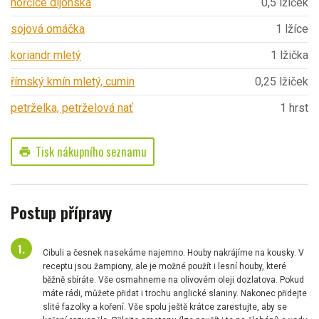
hořčice dijonská
0,5 lžiček
sojová omáčka
1 lžíce
koriandr mletý
1 lžička
římský kmín mletý, cumin
0,25 lžiček
petrželka, petrželová nať
1 hrst
Tisk nákupního seznamu
print
Postup přípravy
Cibuli a česnek nasekáme najemno. Houby nakrájíme na kousky. V
receptu jsou žampiony, ale je možné použít i lesní houby, které
běžně sbíráte. Vše osmahneme na olivovém oleji dozlatova. Pokud
máte rádi, můžete přidat i trochu anglické slaniny. Nakonec přidejte
slité fazolky a koření. Vše spolu ještě krátce zarestujte, aby se