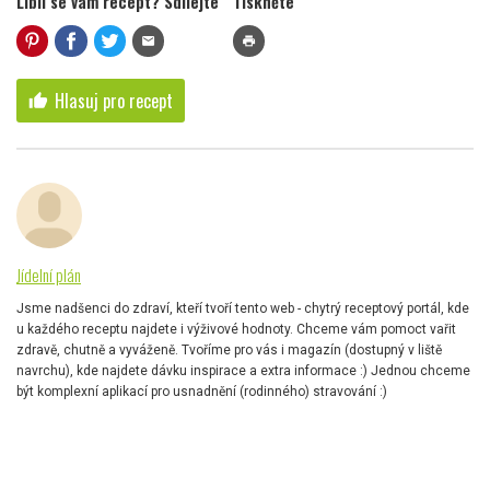
Líbil se vám recept? Sdílejte
Tiskněte
mail
print
Hlasuj pro recept
thumb_up
Jídelní plán
Jsme nadšenci do zdraví, kteří tvoří tento web - chytrý receptový portál, kde
u každého receptu najdete i výživové hodnoty. Chceme vám pomoct vařit
zdravě, chutně a vyváženě. Tvoříme pro vás i magazín (dostupný v liště
navrchu), kde najdete dávku inspirace a extra informace :) Jednou chceme
být komplexní aplikací pro usnadnění (rodinného) stravování :)