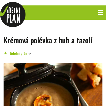
Krémová polévka z hub a fazolí
Jídelní plán
person