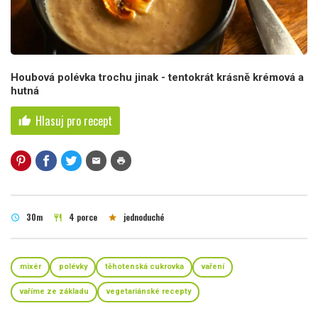
Houbová polévka trochu jinak - tentokrát krásně krémová a
hutná
Hlasuj pro recept
thumb_up
mail
print
30m
4 porce
jednoduché
schedule
restaurant
star
mixér
polévky
těhotenská cukrovka
vaření
vaříme ze základu
vegetariánské recepty