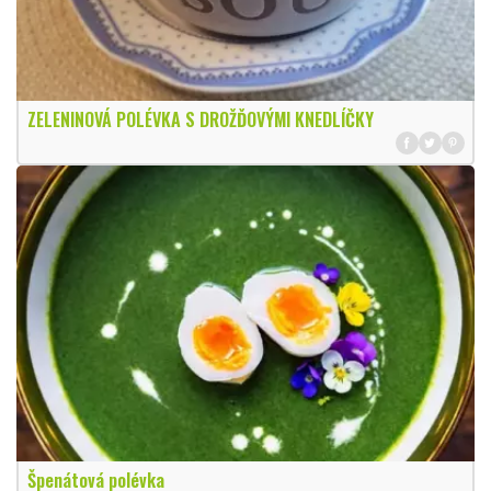
ZELENINOVÁ POLÉVKA S DROŽĎOVÝMI KNEDLÍČKY
Špenátová polévka