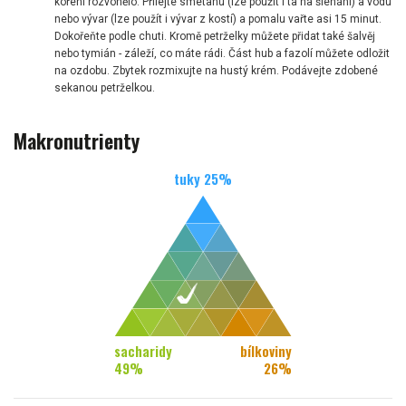
koření rozvonělo. Přilejte smetanu (lze použít i ta na šlehání) a vodu
nebo vývar (lze použít i vývar z kostí) a pomalu vařte asi 15 minut.
Dokořeňte podle chuti. Kromě petrželky můžete přidat také šalvěj
nebo tymián - záleží, co máte rádi. Část hub a fazolí můžete odložit
na ozdobu. Zbytek rozmixujte na hustý krém. Podávejte zdobené
sekanou petrželkou.
Makronutrienty
tuky
25
%
sacharidy
bílkoviny
49
%
26
%