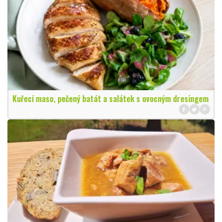
Kuřecí maso, pečený batát a salátek s ovocným dresingem