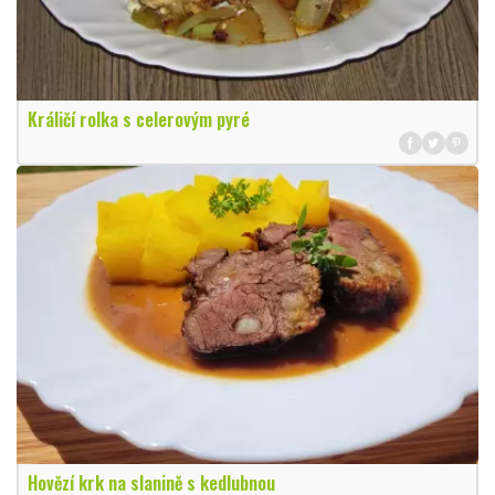
Králičí rolka s celerovým pyré
Hovězí krk na slanině s kedlubnou