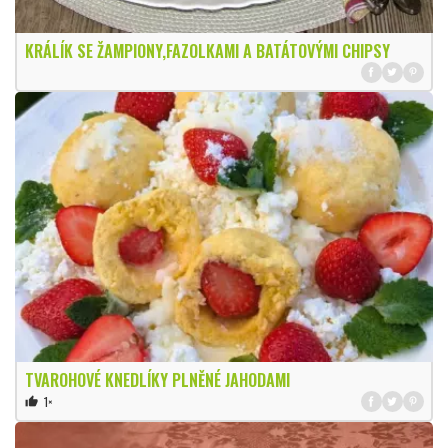
KRÁLÍK SE ŽAMPIONY,FAZOLKAMI A BATÁTOVÝMI CHIPSY
TVAROHOVÉ KNEDLÍKY PLNĚNÉ JAHODAMI
1×
thumb_up