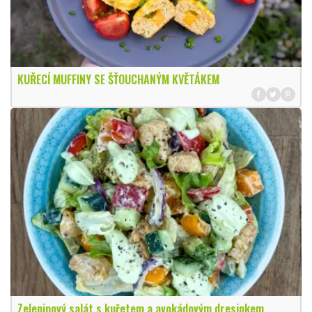
KUŘECÍ MUFFINY SE ŠŤOUCHANÝM KVĚTÁKEM
Zeleninový salát s kuřetem a avokádovým dresinkem