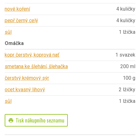
nové koření
4 kuličky
pepř černý celý
4 kuličky
sůl
1 lžička
Omáčka
kopr čerstvý, koprová nať
1 svazek
smetana ke šlehání, šlehačka
200 ml
čerstvý krémový sýr
100 g
ocet kvasný lihový
2 lžičky
sůl
1 lžička
Tisk nákupního seznamu
print