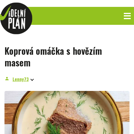
Koprová omáčka s hovězím
masem
Lenny73
person