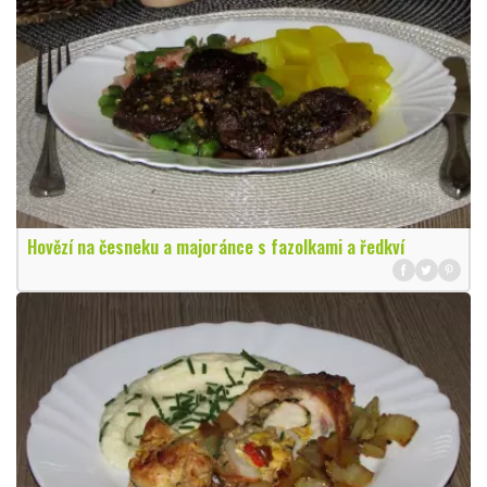
Hovězí na česneku a majoránce s fazolkami a ředkví