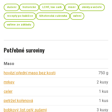
dušení
historické
LCHF, low carb
mixér
obědy a večeře
recepty po babičce
těhotenská cukrovka
vaření
vaříme ze základu
Potřebné suroviny
Maso
hovězí přední maso bez kosti
750 g
mrkev
2 kusy
celer
1 kus
petržel kořenová
1 kus
bobkový list celý sušený
3 kusy