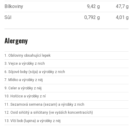
Bílkoviny
9,42 g
47,7 g
Sůl
0,792 g
4,01 g
Alergeny
1. Obiloviny obsahující lepek
3. Vejce a výrobky z nich
6. Sójové boby (sója) a výrobky z nich
7. Mléko a výrobky z něj
9. Celer a výrobky z něj
10. Hořčice a výrobky z ní
11. Sezamová semena (sezam) a výrobky z nich
12. Oxid siřičitý a siřičitany (ve vyšších koncentracích)
13. Vlčí bob (lupina) a výrobky z něj