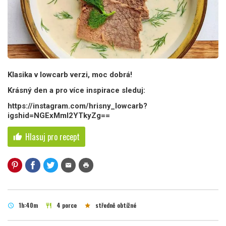
Klasika v lowcarb verzi, moc dobrá!
Krásný den a pro více inspirace sleduj:
https://instagram.com/hrisny_lowcarb?
igshid=NGExMmI2YTkyZg==
Hlasuj pro recept
thumb_up
mail
print
1h:40m
4 porce
středně obtížné
schedule
restaurant
star