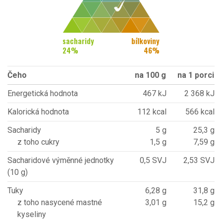
sacharidy
bílkoviny
24
%
46
%
Čeho
na 100 g
na 1 porci
Energetická hodnota
467 kJ
2 368 kJ
Kalorická hodnota
112 kcal
566 kcal
Sacharidy
5 g
25,3 g
z toho cukry
1,5 g
7,59 g
Sacharidové výměnné jednotky
0,5 SVJ
2,53 SVJ
(10 g)
Tuky
6,28 g
31,8 g
z toho nasycené mastné
3,01 g
15,2 g
kyseliny