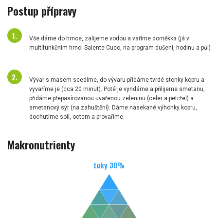
Postup přípravy
Vše dáme do hrnce, zalijeme vodou a vaříme doměkka (já v
multifunkčním hrnci Salente Cuco, na program dušení, hodinu a půl)
Vývar s masem scedíme, do vývaru přidáme tvrdé stonky kopru a
vyvaříme je (cca 20 minut). Poté je vyndáme a přilijeme smetanu,
přidáme přepasírovanou uvařenou zeleninu (celer a petržel) a
smetanový sýr (na zahuštění). Dáme nasekané výhonky kopru,
dochutíme solí, octem a provaříme.
Makronutrienty
tuky
30
%