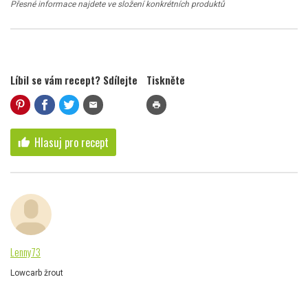
Přesné informace najdete ve složení konkrétních produktů
Líbil se vám recept? Sdílejte
Tiskněte
mail
print
Hlasuj pro recept
thumb_up
Lenny73
Lowcarb žrout