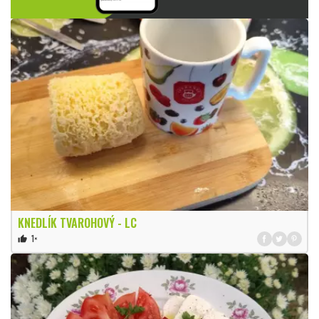
KNEDLÍK TVAROHOVÝ - LC
1×
thumb_up