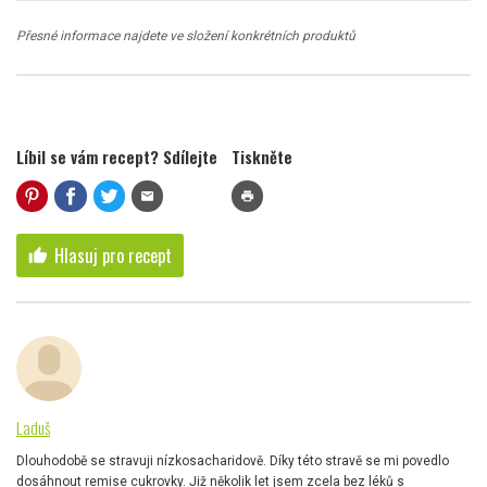
Přesné informace najdete ve složení konkrétních produktů
Líbil se vám recept? Sdílejte
Tiskněte
mail
print
Hlasuj pro recept
thumb_up
Laduš
Dlouhodobě se stravuji nízkosacharidově. Díky této stravě se mi povedlo
dosáhnout remise cukrovky. Již několik let jsem zcela bez léků s