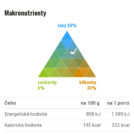
Makronutrienty
tuky
59
%
sacharidy
bílkoviny
6
%
35
%
Čeho
na 100 g
na 1 porci
Energetická hodnota
808 kJ
1 389 kJ
Kalorická hodnota
193 kcal
332 kcal