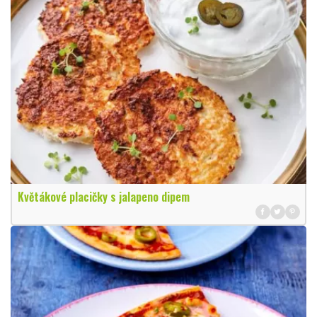
Květákové placičky s jalapeno dipem