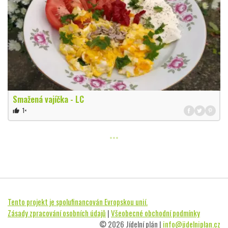
Smažená vajíčka - LC
1×
thumb_up
Tento projekt je spolufinancován Evropskou unií.
Zásady zpracování osobních údajů
|
Všeobecné obchodní podmínky
© 2026 Jídelní plán |
info@jidelniplan.cz