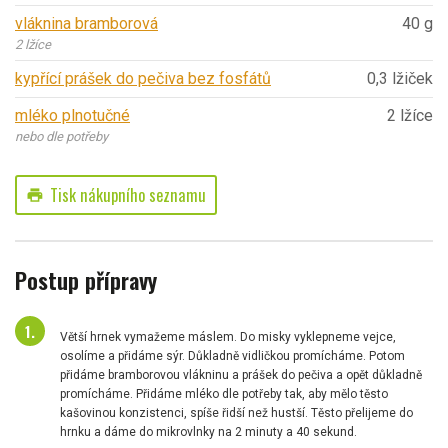
vláknina bramborová
40 g
2 lžíce
kypřící prášek do pečiva bez fosfátů
0,3 lžiček
mléko plnotučné
2 lžíce
nebo dle potřeby
Tisk nákupního seznamu
print
Postup přípravy
Větší hrnek vymažeme máslem. Do misky vyklepneme vejce,
osolíme a přidáme sýr. Důkladně vidličkou promícháme. Potom
přidáme bramborovou vlákninu a prášek do pečiva a opět důkladně
promícháme. Přidáme mléko dle potřeby tak, aby mělo těsto
kašovinou konzistenci, spíše řidší než hustší. Těsto přelijeme do
hrnku a dáme do mikrovlnky na 2 minuty a 40 sekund.