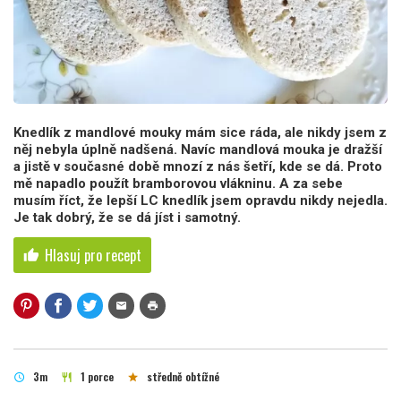
Knedlík z mandlové mouky mám sice ráda, ale nikdy jsem z
něj nebyla úplně nadšená. Navíc mandlová mouka je dražší
a jistě v současné době mnozí z nás šetří, kde se dá. Proto
mě napadlo použít bramborovou vlákninu. A za sebe
musím říct, že lepší LC knedlík jsem opravdu nikdy nejedla.
Je tak dobrý, že se dá jíst i samotný.
Hlasuj pro recept
thumb_up
mail
print
3m
1 porce
středně obtížné
schedule
restaurant
star