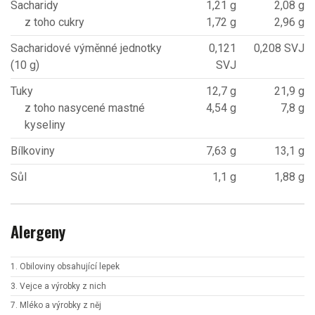
Sacharidy
1,21 g
2,08 g
z toho cukry
1,72 g
2,96 g
Sacharidové výměnné jednotky
0,121
0,208 SVJ
(10 g)
SVJ
Tuky
12,7 g
21,9 g
z toho nasycené mastné
4,54 g
7,8 g
kyseliny
Bílkoviny
7,63 g
13,1 g
Sůl
1,1 g
1,88 g
Alergeny
1. Obiloviny obsahující lepek
3. Vejce a výrobky z nich
7. Mléko a výrobky z něj