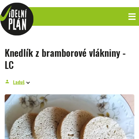
Knedlík z bramborové vlákniny -
LC
Laduš
person