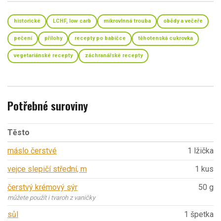
historické
LCHF, low carb
mikrovlnná trouba
obědy a večeře
pečení
přílohy
recepty po babičce
těhotenská cukrovka
vegetariánské recepty
záchranářské recepty
Potřebné suroviny
Těsto
máslo čerstvé
1 lžička
vejce slepičí střední, m
1 kus
čerstvý krémový sýr
50 g
můžete použít i tvaroh z vaničky
sůl
1 špetka