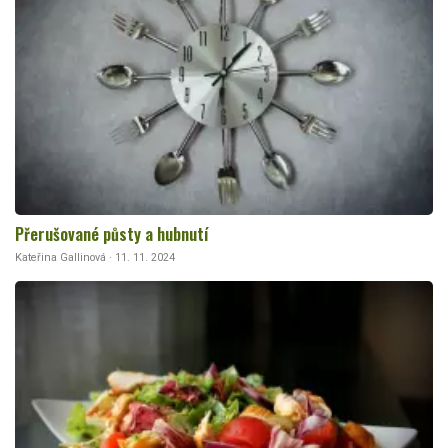
Přerušované půsty a hubnutí
Kateřina Gallinová · 11. 11. 2024