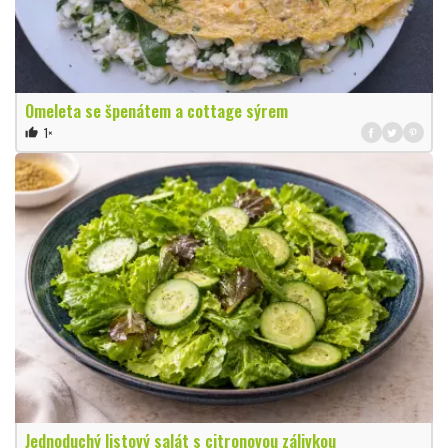
Omeleta se špenátem a cottage sýrem
1×
thumb_up
Jednoduchý listový salát s citronovou zálivkou