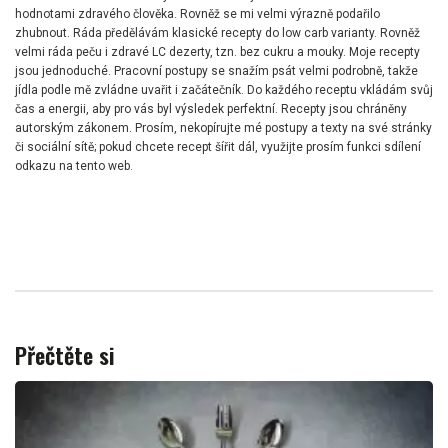
hodnotami zdravého člověka. Rovněž se mi velmi výrazně podařilo
zhubnout. Ráda předělávám klasické recepty do low carb varianty. Rovněž
velmi ráda peču i zdravé LC dezerty, tzn. bez cukru a mouky. Moje recepty
jsou jednoduché. Pracovní postupy se snažím psát velmi podrobně, takže
jídla podle mě zvládne uvařit i začátečník. Do každého receptu vkládám svůj
čas a energii, aby pro vás byl výsledek perfektní. Recepty jsou chráněny
autorským zákonem. Prosím, nekopírujte mé postupy a texty na své stránky
či sociální sítě; pokud chcete recept šířit dál, využijte prosím funkci sdílení
odkazu na tento web.
Přečtěte si