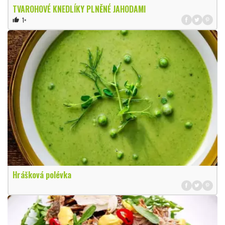
TVAROHOVÉ KNEDLÍKY PLNĚNÉ JAHODAMI
1×
thumb_up
Hrášková polévka