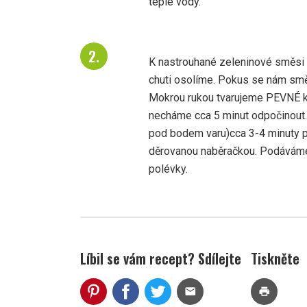
teplé vody.
K nastrouhané zeleninové směsi
chuti osolíme. Pokus se nám smě
Mokrou rukou tvarujeme PEVNÉ ku
necháme cca 5 minut odpočinout. 
pod bodem varu)cca 3-4 minuty po
děrovanou naběračkou. Podávám
polévky.
Líbil se vám recept? Sdílejte
Tiskněte
mail
print