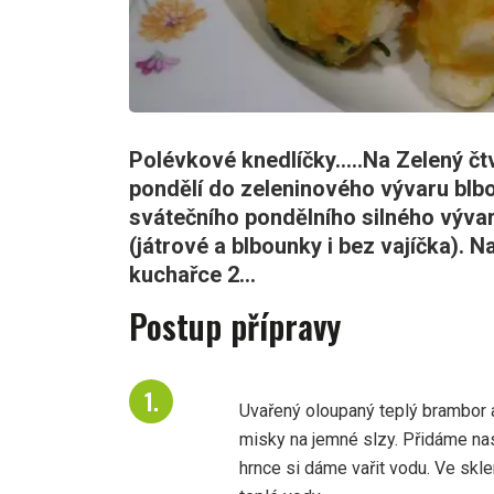
Polévkové knedlíčky.....Na Zelený čt
pondělí do zeleninového vývaru blb
svátečního pondělního silného vývar
(játrové a blbounky i bez vajíčka). N
kuchařce 2...
Postup přípravy
Uvařený oloupaný teplý brambor
misky na jemné slzy. Přidáme nas
hrnce si dáme vařit vodu. Ve skle