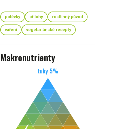
polévky
přílohy
rostlinný původ
vaření
vegetariánské recepty
Makronutrienty
tuky
5
%