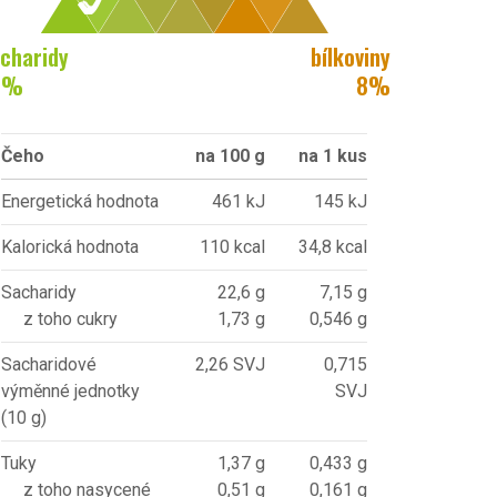
charidy
bílkoviny
7
%
8
%
Čeho
na 100 g
na 1 kus
Energetická hodnota
461 kJ
145 kJ
Kalorická hodnota
110 kcal
34,8 kcal
Sacharidy
22,6 g
7,15 g
z toho cukry
1,73 g
0,546 g
Sacharidové
2,26 SVJ
0,715
výměnné jednotky
SVJ
(10 g)
Tuky
1,37 g
0,433 g
z toho nasycené
0,51 g
0,161 g