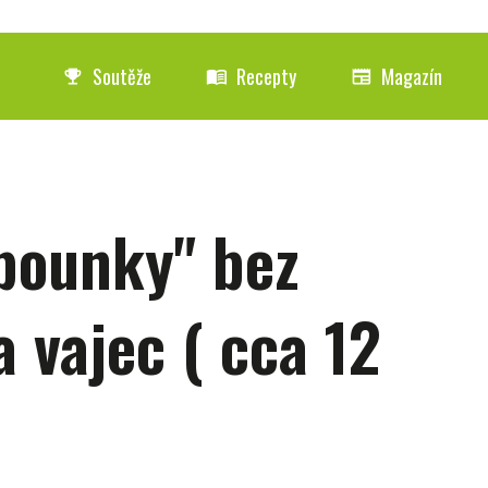
Soutěže
Recepty
Magazín
emoji_events
menu_book
newspaper
bounky" bez
 vajec ( cca 12