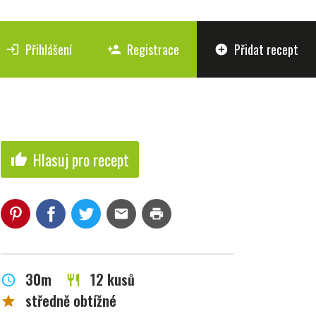
Přihlášení
Registrace
Přidat recept
login
person_add
add_circle
Hlasuj pro recept
thumb_up
mail
print
30m
12 kusů
schedule
restaurant
středně obtížné
star