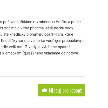
 s pečivem přidáme rozmíchanou Hrašku a podle
s zdá málo vlhká přidáme ještě trochu vody.
laté knedlíčky o průměru cca 3-4 cm, které
Knedlíčky vaříme ve horké vodě (jen probublávající
dle velikosti. Z vody je vybíráme opatrně
e k omáčkám (guláš) nebo vkládáme do hotové
Hlasuj pro recept
thumb_up