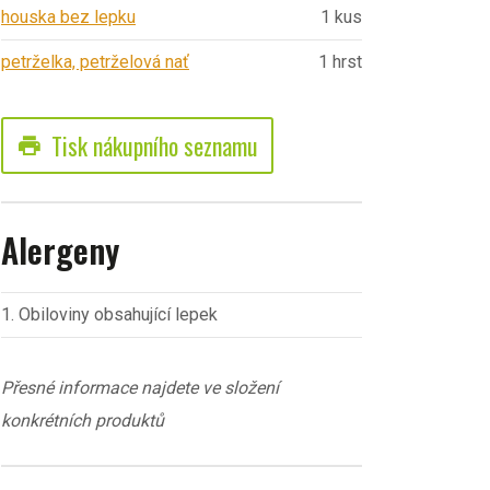
houska bez lepku
1 kus
petrželka, petrželová nať
1 hrst
Tisk nákupního seznamu
print
Alergeny
1. Obiloviny obsahující lepek
Přesné informace najdete ve složení
konkrétních produktů