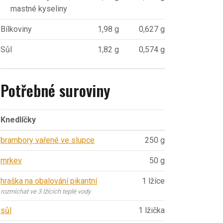
mastné kyseliny
Bílkoviny
1,98 g
0,627 g
Sůl
1,82 g
0,574 g
Potřebné suroviny
Knedlíčky
brambory vařené ve slupce
250 g
mrkev
50 g
hraška na obalování pikantní
1 lžíce
rozmíchat ve 3 lžících teplé vody
sůl
1 lžička