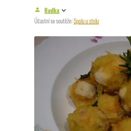
Radka
person
Účastní se soutěže:
Spolu u stolu