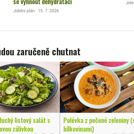
se vyhnout dehydrataci
Jíde
Jídelní plán · 15. 7. 2026
budou zaručeně chutnat
uchý listový salát s
Polévka z pečené zeleniny (
ovou zálivkou
bílkovinami)