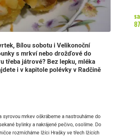
sa
8
vrtek, Bílou sobotu i Velikonoční
ounky s mrkví nebo drožďové do
u třeba játrové? Bez lepku, mléka
ajdete i v kapitole polévky v Radčině
 a syrovou mrkev oškrábeme a nastrouháme do
ekané bylinky a nakrájené pečivo, osolíme. Do
ničce rozmícháme lžíci Hrašky ve třech lžících