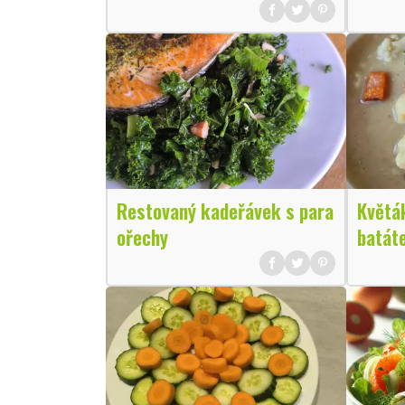
Restovaný kadeřávek s para
Květá
ořechy
batát