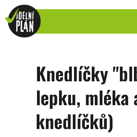
Knedlíčky "bl
lepku, mléka a
knedlíčků)