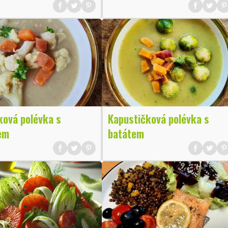
ková polévka s
Kapustičková polévka s
em
batátem