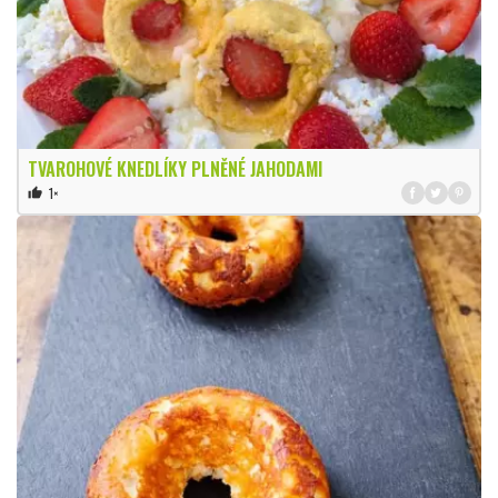
TVAROHOVÉ KNEDLÍKY PLNĚNÉ JAHODAMI
1×
thumb_up