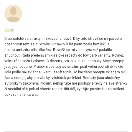
Laduš
Dlouhodobě se stravuji nízkosacharidově. Díky této stravě se mi povedlo
dosáhnout remise cukrovky. Již několik let jsem zcela bez léků s
hodnotami zdravého člověka. Rovněž se mi velmi výrazně podařilo
zhubnout. Ráda předělávám klasické recepty do low carb varianty. Rovněž
velmi ráda peču i zdravé LC dezerty, tzn. bez cukru a mouky. Moje recepty
jsou jednoduché. Pracovní postupy se snažím psát velmi podrobně, takže
jídla podle mě zvládne uvařit i začátečník. Do každého receptu vkládám svůj
čas a energii, aby pro vás byl výsledek perfektní. Recepty jsou chráněny
autorským zákonem. Prosím, nekopírujte mé postupy a texty na své stránky
či sociální sítě; pokud chcete recept šířit dál, využijte prosím funkci sdílení
odkazu na tento web.