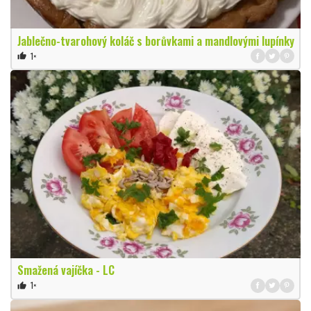
Jablečno-tvarohový koláč s borůvkami a mandlovými lupínky
1×
thumb_up
Smažená vajíčka - LC
1×
thumb_up