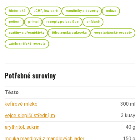
historické
LCHF, low carb
moučníky a dezerty
oslava
pečení
primal
recepty po babičce
snídaně
svačiny a přesnídávky
těhotenská cukrovka
vegetariánské recepty
záchranářské recepty
Potřebné suroviny
Těsto
kefírové mléko
300 ml
vejce slepičí střední, m
3 kusy
erythritol, sukrin
40 g
mouka mandlová z mandlových jader
150 g