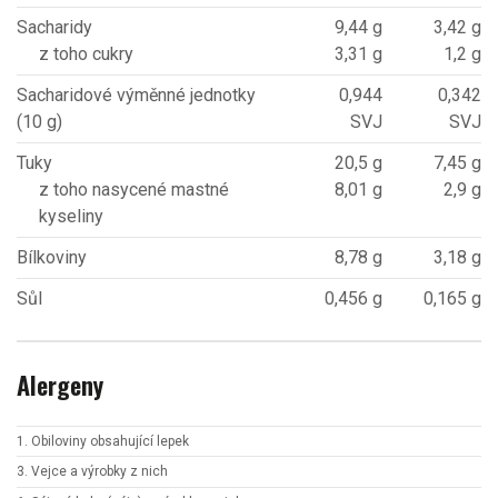
Sacharidy
9,44 g
3,42 g
z toho cukry
3,31 g
1,2 g
Sacharidové výměnné jednotky
0,944
0,342
(10 g)
SVJ
SVJ
Tuky
20,5 g
7,45 g
z toho nasycené mastné
8,01 g
2,9 g
kyseliny
Bílkoviny
8,78 g
3,18 g
Sůl
0,456 g
0,165 g
Alergeny
1. Obiloviny obsahující lepek
3. Vejce a výrobky z nich