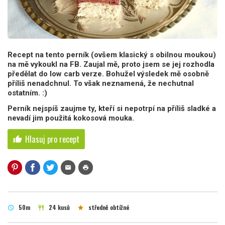
Recept na tento perník (ovšem klasický s obilnou moukou)
na mě vykoukl na FB. Zaujal mě, proto jsem se jej rozhodla
předělat do low carb verze. Bohužel výsledek mě osobně
příliš nenadchnul. To však neznamená, že nechutnal
ostatním. :)
Perník nejspíš zaujme ty, kteří si nepotrpí na příliš sladké a
nevadí jim použitá kokosová mouka.
Hlasuj pro recept
thumb_up
mail
print
50m
24 kusů
středně obtížné
schedule
restaurant
star