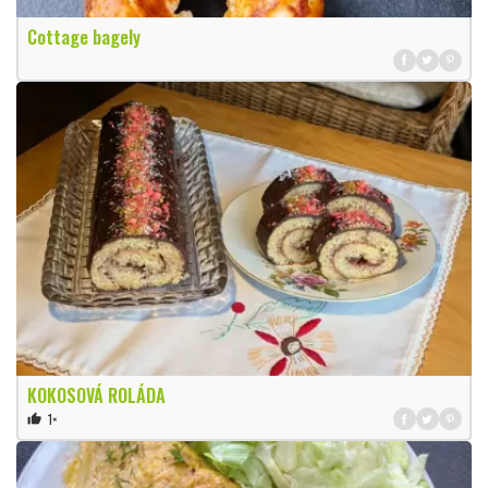
Cottage bagely
KOKOSOVÁ ROLÁDA
1×
thumb_up