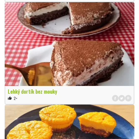
Lehký dortík bez mouky
2×
thumb_up