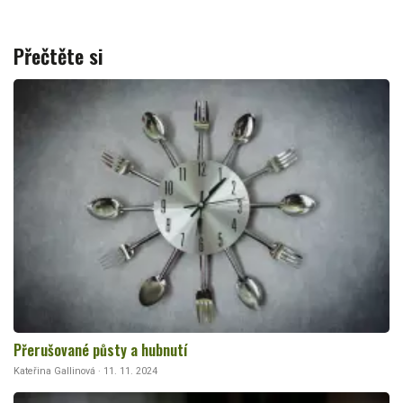
Přečtěte si
Přerušované půsty a hubnutí
Kateřina Gallinová · 11. 11. 2024