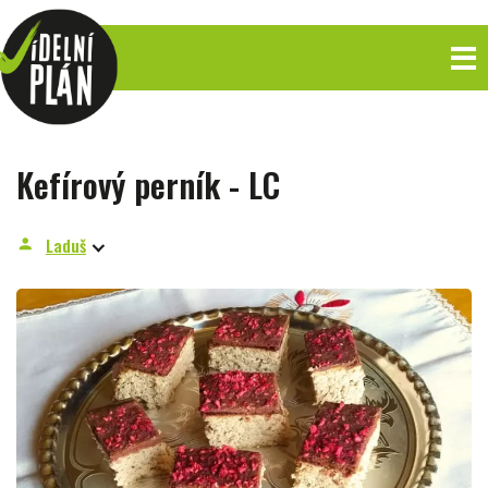
Kefírový perník - LC
Laduš
person