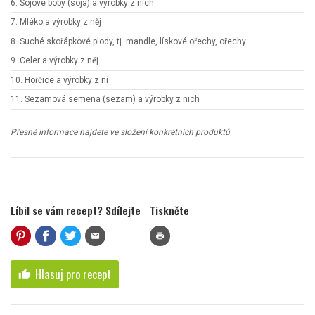
6. Sójové boby (sója) a výrobky z nich
7. Mléko a výrobky z něj
8. Suché skořápkové plody, tj. mandle, lískové ořechy, ořechy
9. Celer a výrobky z něj
10. Hořčice a výrobky z ní
11. Sezamová semena (sezam) a výrobky z nich
Přesné informace najdete ve složení konkrétních produktů
Líbil se vám recept? Sdílejte
Tiskněte
mail
print
Hlasuj pro recept
thumb_up