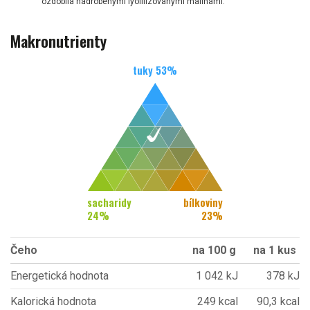
ozdobila nadrobenými lyofilizovanými malinami.
Makronutrienty
tuky
53
%
sacharidy
bílkoviny
24
%
23
%
Čeho
na 100 g
na 1 kus
Energetická hodnota
1 042 kJ
378 kJ
Kalorická hodnota
249 kcal
90,3 kcal