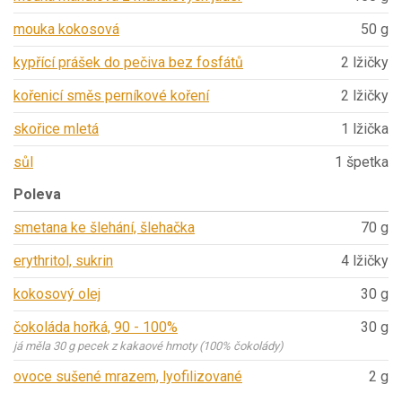
mouka kokosová
50 g
kypřící prášek do pečiva bez fosfátů
2 lžičky
kořenicí směs perníkové koření
2 lžičky
skořice mletá
1 lžička
sůl
1 špetka
Poleva
smetana ke šlehání, šlehačka
70 g
erythritol, sukrin
4 lžičky
kokosový olej
30 g
čokoláda hořká, 90 - 100%
30 g
já měla 30 g pecek z kakaové hmoty (100% čokolády)
ovoce sušené mrazem, lyofilizované
2 g