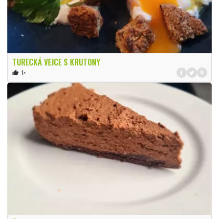
TURECKÁ VEJCE S KRUTONY
1×
thumb_up