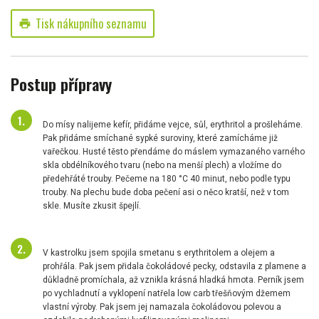
Tisk nákupního seznamu
print
Postup přípravy
Do mísy nalijeme kefír, přidáme vejce, sůl, erythritol a prošleháme.
Pak přidáme smíchané sypké suroviny, které zamícháme již
vařečkou. Husté těsto přendáme do máslem vymazaného varného
skla obdélníkového tvaru (nebo na menší plech) a vložíme do
předehřáté trouby. Pečeme na 180 °C 40 minut, nebo podle typu
trouby. Na plechu bude doba pečení asi o něco kratší, než v tom
skle. Musíte zkusit špejlí.
V kastrolku jsem spojila smetanu s erythritolem a olejem a
prohřála. Pak jsem přidala čokoládové pecky, odstavila z plamene a
důkladně promíchala, až vznikla krásná hladká hmota. Perník jsem
po vychladnutí a vyklopení natřela low carb třešňovým džemem
vlastní výroby. Pak jsem jej namazala čokoládovou polevou a