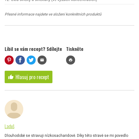
Přesné informace najdete ve složení konkrétních produktů
Líbil se vám recept? Sdílejte
Tiskněte
mail
print
Hlasuj pro recept
thumb_up
Laduš
Dlouhodobě se stravuji nízkosacharidově. Díky této stravě se mi povedlo