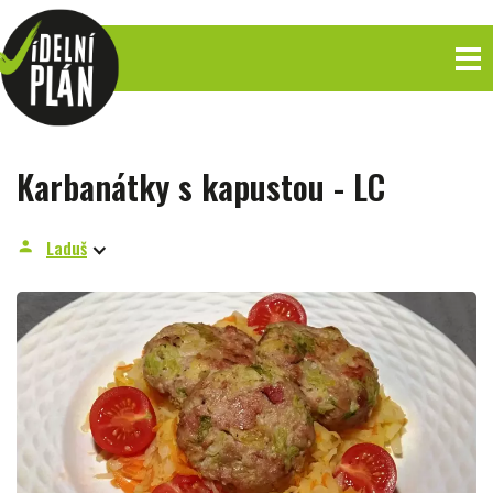
Karbanátky s kapustou - LC
Laduš
person