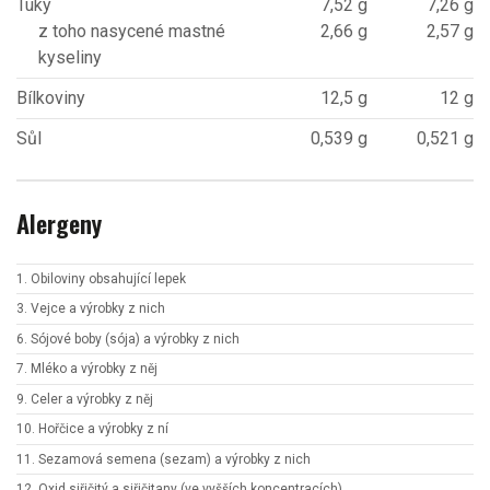
Tuky
7,52 g
7,26 g
z toho nasycené mastné
2,66 g
2,57 g
kyseliny
Bílkoviny
12,5 g
12 g
Sůl
0,539 g
0,521 g
Alergeny
1. Obiloviny obsahující lepek
3. Vejce a výrobky z nich
6. Sójové boby (sója) a výrobky z nich
7. Mléko a výrobky z něj
9. Celer a výrobky z něj
10. Hořčice a výrobky z ní
11. Sezamová semena (sezam) a výrobky z nich
12. Oxid siřičitý a siřičitany (ve vyšších koncentracích)