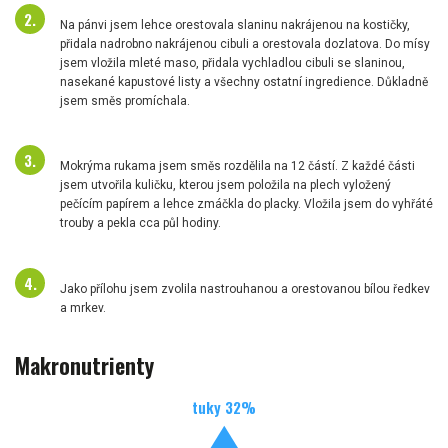
Na pánvi jsem lehce orestovala slaninu nakrájenou na kostičky,
přidala nadrobno nakrájenou cibuli a orestovala dozlatova. Do mísy
jsem vložila mleté maso, přidala vychladlou cibuli se slaninou,
nasekané kapustové listy a všechny ostatní ingredience. Důkladně
jsem směs promíchala.
Mokrýma rukama jsem směs rozdělila na 12 částí. Z každé části
jsem utvořila kuličku, kterou jsem položila na plech vyložený
pečícím papírem a lehce zmáčkla do placky. Vložila jsem do vyhřáté
trouby a pekla cca půl hodiny.
Jako přílohu jsem zvolila nastrouhanou a orestovanou bílou ředkev
a mrkev.
Makronutrienty
tuky
32
%