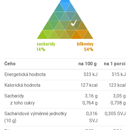
sacharidy
bílkoviny
14
%
54
%
Čeho
na 100 g
na 1 porci
Energetická hodnota
533 kJ
515 kJ
Kalorická hodnota
127 kcal
123 kcal
Sacharidy
3,16 g
3,05 g
z toho cukry
0,764 g
0,738 g
Sacharidové výměnné jednotky
0,316
0,305 SVJ
(10 g)
SVJ