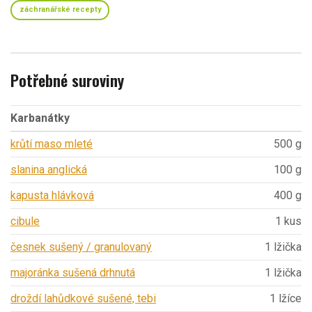
záchranářské recepty
Potřebné suroviny
Karbanátky
krůtí maso mleté
500 g
slanina anglická
100 g
kapusta hlávková
400 g
cibule
1 kus
česnek sušený / granulovaný
1 lžička
majoránka sušená drhnutá
1 lžička
droždí lahůdkové sušené, tebi
1 lžíce