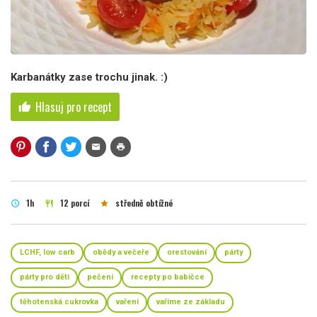
Karbanátky zase trochu jinak. :)
Hlasuj pro recept
thumb_up
mail
print
1h
12 porcí
středně obtížné
schedule
restaurant
star
LCHF, low carb
obědy a večeře
orestování
párty
párty pro děti
pečení
recepty po babičce
těhotenská cukrovka
vaření
vaříme ze základu