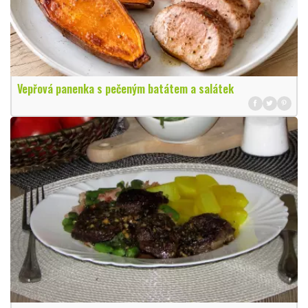
Vepřová panenka s pečeným batátem a salátek