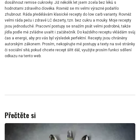
dosáhnout remise cukrovky. Již několik let jsem zcela bez léků s
hodnotami zdravého člověka. Rovněž se mi velmi výrazně podařilo
zhubnout. Ráda předělávám klasické recepty do low carb varianty. Rovněž
velmi ráda peču i zdravé LC dezerty, tzn. bez cukru a mouky. Moje recepty
jsou jednoduché. Pracovní postupy se snažím psát velmi podrobně, takže
jídla podle mě zvládne uvařit i začátečník. Do každého receptu vkládám svůj
čas a energii, aby pro vás byl výsledek perfektní. Recepty jsou chráněny
autorským zákonem. Prosím, nekopírujte mé postupy a texty na své stránky
či sociální sítě; pokud chcete recept šířit dál, využijte prosím funkci sdílení
odkazu na tento web.
Přečtěte si