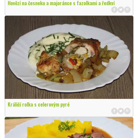
Hovězí na česneku a majoránce s fazolkami a ředkví
Králičí rolka s celerovým pyré