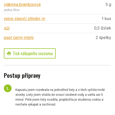
vláknina bramborová
5 g
jedna lžíce
vejce slepičí střední, m
1 kus
sůl
0,5 lžiček
pepř černý mletý
2 špetky
Tisk nákupního seznamu
print
Postup přípravy
Kapustu jsem rozebrala na jednotlivé listy a z těch vyřízla tvrdé
stonky. Listy jsem vložila do vroucí osolené vody a vařila asi 5
minut. Poté jsem listy scedila, propláchla je studenou vodou a
nechala vykapat a oschnout.