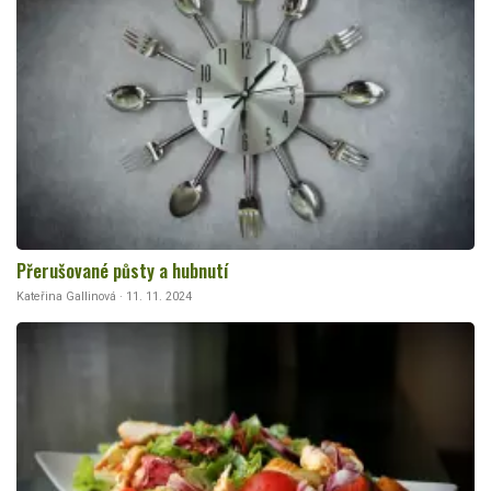
Přerušované půsty a hubnutí
Kateřina Gallinová · 11. 11. 2024