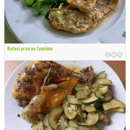
Kuřecí prso na tymiánu