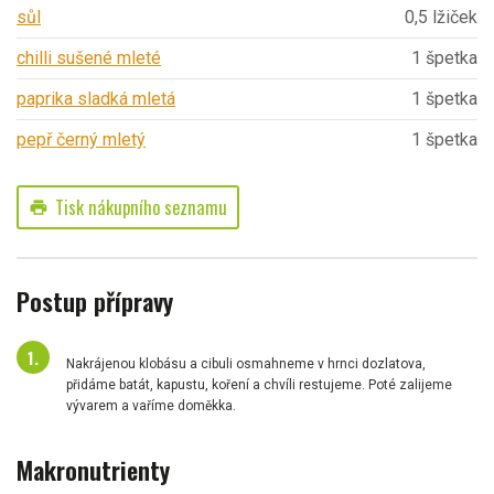
sůl
0,5 lžiček
chilli sušené mleté
1 špetka
paprika sladká mletá
1 špetka
pepř černý mletý
1 špetka
Tisk nákupního seznamu
print
Postup přípravy
Nakrájenou klobásu a cibuli osmahneme v hrnci dozlatova,
přidáme batát, kapustu, koření a chvíli restujeme. Poté zalijeme
vývarem a vaříme doměkka.
Makronutrienty