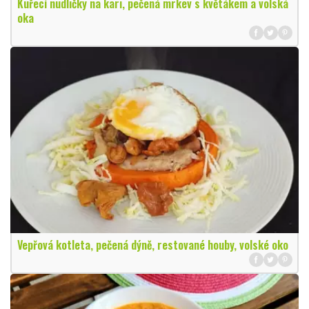
Kuřecí nudličky na kari, pečená mrkev s květákem a volská
oka
Vepřová kotleta, pečená dýně, restované houby, volské oko