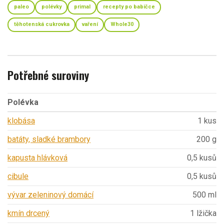
paleo
polévky
primal
recepty po babičce
těhotenská cukrovka
vaření
Whole30
Potřebné suroviny
Polévka
klobása
1 kus
batáty, sladké brambory
200 g
kapusta hlávková
0,5 kusů
cibule
0,5 kusů
vývar zeleninový domácí
500 ml
kmín drcený
1 lžička