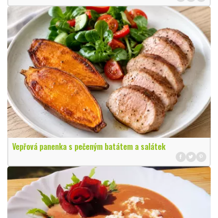
Vepřová panenka s pečeným batátem a salátek