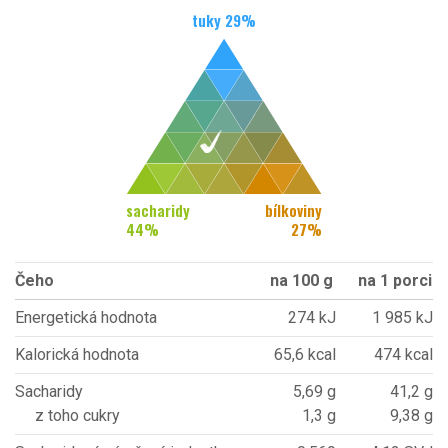
tuky
29
%
sacharidy
bílkoviny
44
%
27
%
Čeho
na 100 g
na 1 porci
Energetická hodnota
274 kJ
1 985 kJ
Kalorická hodnota
65,6 kcal
474 kcal
Sacharidy
5,69 g
41,2 g
z toho cukry
1,3 g
9,38 g