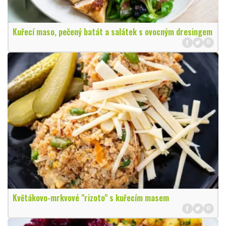
Kuřecí maso, pečený batát a salátek s ovocným dresingem
Květákovo-mrkvové "rizoto" s kuřecím masem