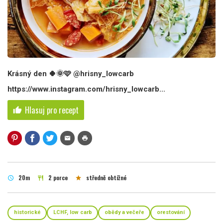
Krásný den 🍀🌞🩷 @hrisny_lowcarb
https://www.instagram.com/hrisny_lowcarb...
Hlasuj pro recept
thumb_up
mail
print
20m
2 porce
středně obtížné
schedule
restaurant
star
historické
LCHF, low carb
obědy a večeře
orestování