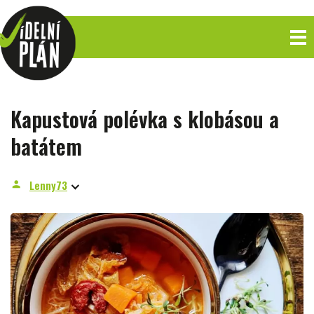
Kapustová polévka s klobásou a
batátem
Lenny73
person