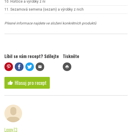
10. Hořčice a výrobky z ní
11. Sezamová semena (sezam) a výrobky z nich
Přesné informace najdete ve složení konkrétních produktů
Líbil se vám recept? Sdílejte
Tiskněte
mail
print
Hlasuj pro recept
thumb_up
Lenny73