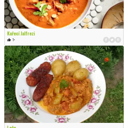
Kuřecí Jalfrezi
1×
thumb_up
Lečo