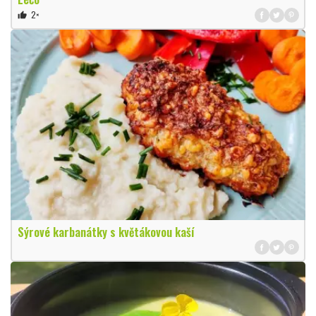
2×
thumb_up
Sýrové karbanátky s květákovou kaší