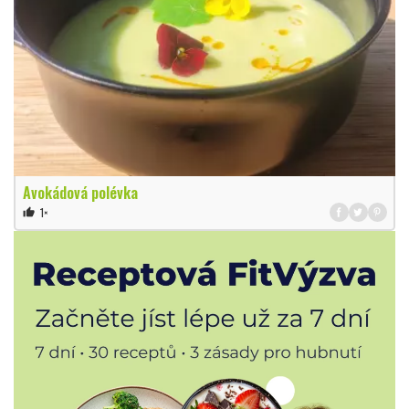
Avokádová polévka
1×
thumb_up