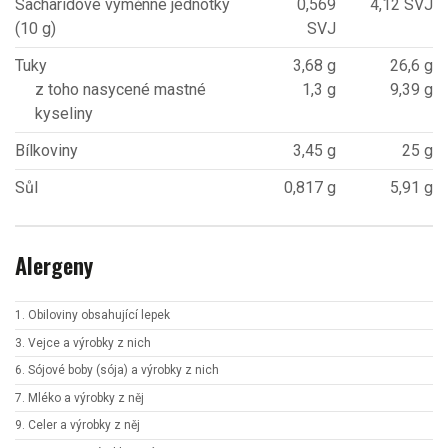
Sacharidové výměnné jednotky
0,569
4,12 SVJ
(10 g)
SVJ
Tuky
3,68 g
26,6 g
z toho nasycené mastné
1,3 g
9,39 g
kyseliny
Bílkoviny
3,45 g
25 g
Sůl
0,817 g
5,91 g
Alergeny
1. Obiloviny obsahující lepek
3. Vejce a výrobky z nich
6. Sójové boby (sója) a výrobky z nich
7. Mléko a výrobky z něj
9. Celer a výrobky z něj