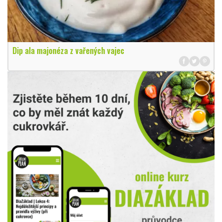
Dip ala majonéza z vařených vajec