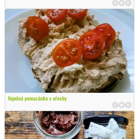
Vaječná pomazánka s ořechy