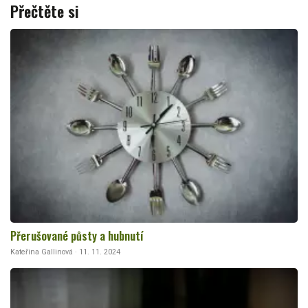
Přečtěte si
Přerušované půsty a hubnutí
Kateřina Gallinová · 11. 11. 2024