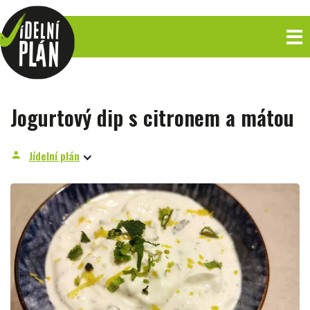
Jogurtový dip s citronem a mátou
Jídelní plán
person