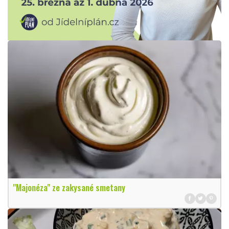
"Majonéza" ze zakysané smetany