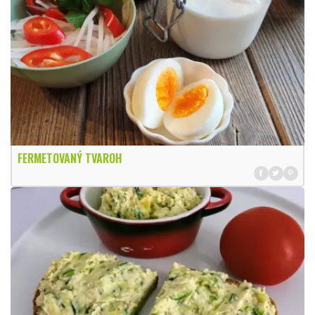
FERMETOVANÝ TVAROH