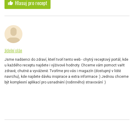
Hlasuj pro recept
thumb_up
Jídelní plán
Jsme nadšenci do zdraví, kteří tvoří tento web - chytrý receptový portál, kde
u každého receptu najdete i výživové hodnoty. Chceme vám pomoct vařit
zdravě, chutně a vyváženě. Tvoříme pro vás i magazín (dostupný v liště
navrchu), kde najdete dávku inspirace a extra informace :) Jednou chceme
být komplexní aplikací pro usnadnění (rodinného) stravování :)