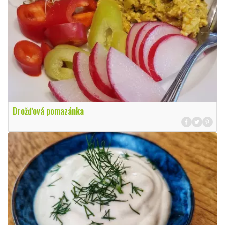
Drožďová pomazánka