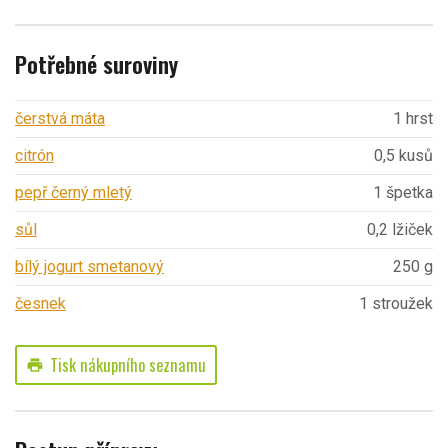
Potřebné suroviny
čerstvá máta
1 hrst
citrón
0,5 kusů
pepř černý mletý
1 špetka
sůl
0,2 lžiček
bílý jogurt smetanový
250 g
česnek
1 stroužek
Tisk nákupního seznamu
print