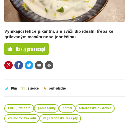
Vynikající lehce pikantní, ale svěží dip ideální třeba ke
grilovaným masům nebo jehněčímu.
Hlasuj pro recept
thumb_up
mail
print
10m
2 porce
jednoduché
schedule
restaurant
star
LCHF, low carb
pomazánky
primal
těhotenská cukrovka
vaříme ze základu
vegetariánské recepty