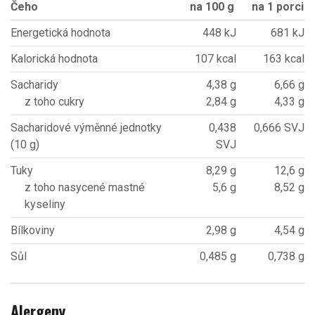
Čeho
na 100 g
na 1 porci
Energetická hodnota
448 kJ
681 kJ
Kalorická hodnota
107 kcal
163 kcal
Sacharidy
4,38 g
6,66 g
z toho cukry
2,84 g
4,33 g
Sacharidové výměnné jednotky
0,438
0,666 SVJ
(10 g)
SVJ
Tuky
8,29 g
12,6 g
z toho nasycené mastné
5,6 g
8,52 g
kyseliny
Bílkoviny
2,98 g
4,54 g
Sůl
0,485 g
0,738 g
Alergeny