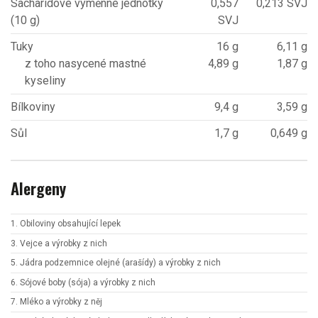
Sacharidové výměnné jednotky
0,557
0,213 SVJ
(10 g)
SVJ
Tuky
16 g
6,11 g
z toho nasycené mastné
4,89 g
1,87 g
kyseliny
Bílkoviny
9,4 g
3,59 g
Sůl
1,7 g
0,649 g
Alergeny
1. Obiloviny obsahující lepek
3. Vejce a výrobky z nich
5. Jádra podzemnice olejné (arašídy) a výrobky z nich
6. Sójové boby (sója) a výrobky z nich
7. Mléko a výrobky z něj