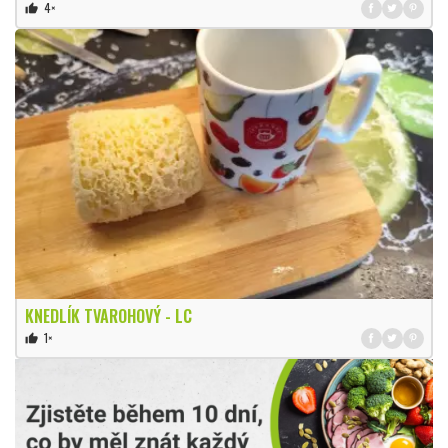
4×
thumb_up
KNEDLÍK TVAROHOVÝ - LC
1×
thumb_up