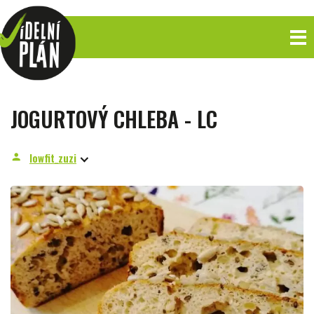
JOGURTOVÝ CHLEBA - LC
lowfit_zuzi
person