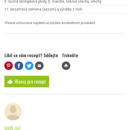
8. Suché skořápkové plody, tj. mandle, lískové ořechy, ořechy
11. Sezamová semena (sezam) a výrobky z nich
Přesné informace najdete ve složení konkrétních produktů
Líbil se vám recept? Sdílejte
Tiskněte
mail
print
Hlasuj pro recept
thumb_up
lowfit_zuzi