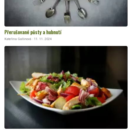
Přerušované půsty a hubnutí
Kateřina Gallinová · 11. 11. 2024