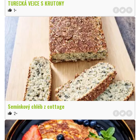
TURECKÁ VEJCE S KRUTONY
1×
thumb_up
Semínkový chléb z cottage
2×
thumb_up