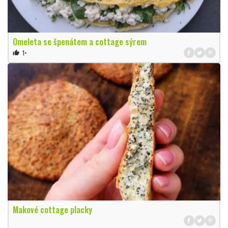
Omeleta se špenátem a cottage sýrem
1×
thumb_up
Makové cottage placky