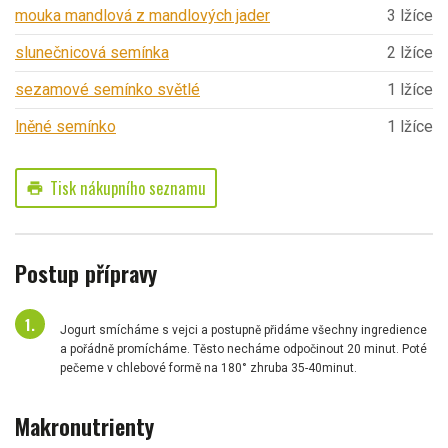
mouka mandlová z mandlových jader
3 lžíce
slunečnicová semínka
2 lžíce
sezamové semínko světlé
1 lžíce
lněné semínko
1 lžíce
Tisk nákupního seznamu
print
Postup přípravy
Jogurt smícháme s vejci a postupně přidáme všechny ingredience
a pořádně promícháme. Těsto necháme odpočinout 20 minut. Poté
pečeme v chlebové formě na 180° zhruba 35-40minut.
Makronutrienty