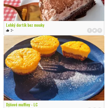
Lehký dortík bez mouky
2×
thumb_up
Dýňové muffiny - LC