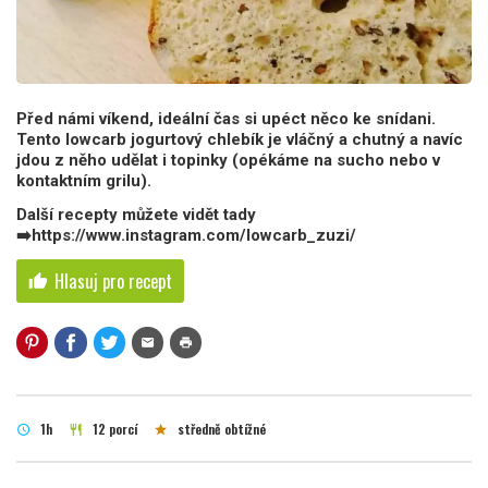
Před námi víkend, ideální čas si upéct něco ke snídani.
Tento lowcarb jogurtový chlebík je vláčný a chutný a navíc
jdou z něho udělat i topinky (opékáme na sucho nebo v
kontaktním grilu).
Další recepty můžete vidět tady
➡️https://www.instagram.com/lowcarb_zuzi/
Hlasuj pro recept
thumb_up
mail
print
1h
12 porcí
středně obtížné
schedule
restaurant
star