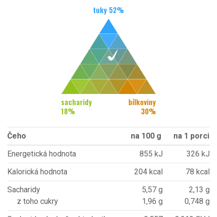
tuky
52
%
sacharidy
bílkoviny
18
%
30
%
Čeho
na 100 g
na 1 porci
Energetická hodnota
855 kJ
326 kJ
Kalorická hodnota
204 kcal
78 kcal
Sacharidy
5,57 g
2,13 g
z toho cukry
1,96 g
0,748 g