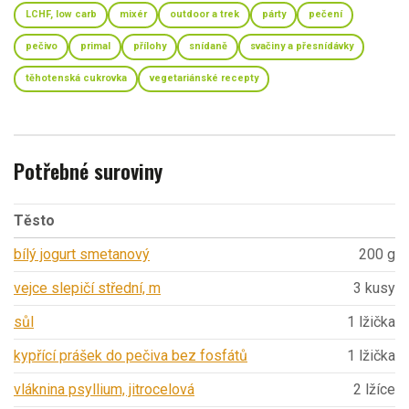
LCHF, low carb
mixér
outdoor a trek
párty
pečení
pečivo
primal
přílohy
snídaně
svačiny a přesnídávky
těhotenská cukrovka
vegetariánské recepty
Potřebné suroviny
Těsto
bílý jogurt smetanový
200 g
vejce slepičí střední, m
3 kusy
sůl
1 lžička
kypřící prášek do pečiva bez fosfátů
1 lžička
vláknina psyllium, jitrocelová
2 lžíce