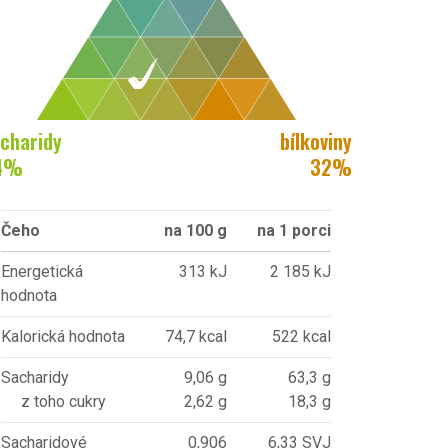
charidy
bílkoviny
4
%
32
%
Čeho
na 100 g
na 1 porci
Energetická
313 kJ
2 185 kJ
hodnota
Kalorická hodnota
74,7 kcal
522 kcal
Sacharidy
9,06 g
63,3 g
z toho cukry
2,62 g
18,3 g
Sacharidové
0,906
6,33 SVJ