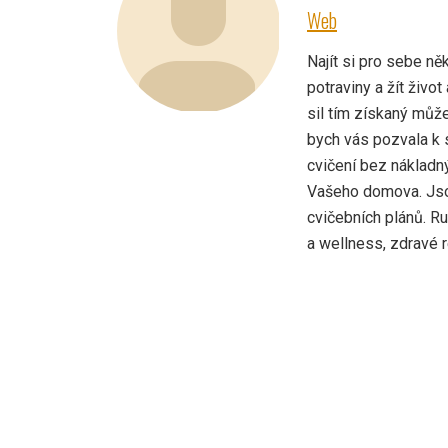
Web
Najít si pro sebe něk
potraviny a žít živo
sil tím získaný můž
bych vás pozvala k 
cvičení bez nákladn
Vašeho domova. Jso
cvičebních plánů. Rut
a wellness, zdravé 