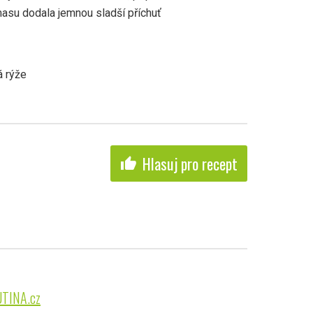
masu dodala jemnou sladší příchuť
á rýže
Hlasuj pro recept
thumb_up
UTINA.cz