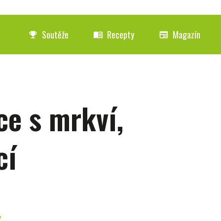
Soutěže
Recepty
Magazín
emoji_events
menu_book
newspaper
ce s mrkví,
cí
y