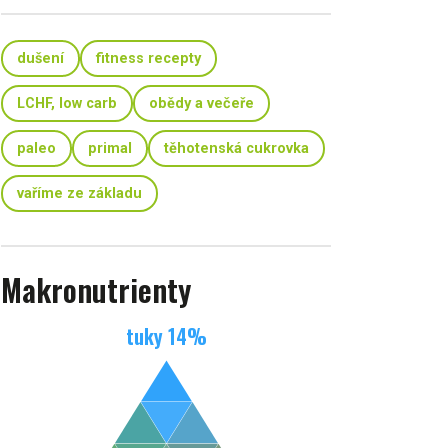
dušení
fitness recepty
LCHF, low carb
obědy a večeře
paleo
primal
těhotenská cukrovka
vaříme ze základu
Makronutrienty
tuky
14
%