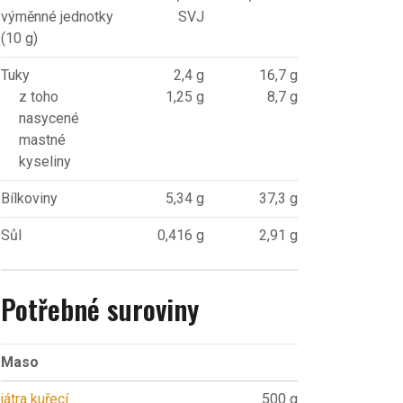
výměnné jednotky
SVJ
(10 g)
Tuky
2,4 g
16,7 g
z toho
1,25 g
8,7 g
nasycené
mastné
kyseliny
Bílkoviny
5,34 g
37,3 g
Sůl
0,416 g
2,91 g
Potřebné suroviny
Maso
játra kuřecí
500 g