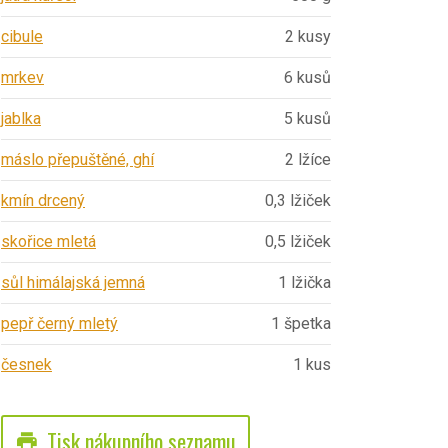
cibule
2 kusy
mrkev
6 kusů
jablka
5 kusů
máslo přepuštěné, ghí
2 lžíce
kmín drcený
0,3 lžiček
skořice mletá
0,5 lžiček
sůl himálajská jemná
1 lžička
pepř černý mletý
1 špetka
česnek
1 kus
Tisk nákupního seznamu
print