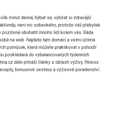
olik minut denně, hýbat se, vybírat si zdravější
t aktivněji, není nic sobeckého, protože váš přebytek
e pozitivně obohatit mnoho lidí kolem vás. Ráda
sobě na web. Najdete tam domácí a velmi účinná
ých pomůcek, která můžete praktikovat v pohodlí
u poskládaná do vybalancovaných týdenních
ina.cz dále přináší články z oblasti výživy, fitness
recepty, bonusové sestavy a výživové poradenství.