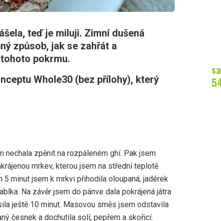
šela, teď je miluji. Zimní dušená
čný způsob, jak se zahřát a
i tohoto pokrmu.
sa
nceptu Whole30 (bez přílohy), který
5
m nechala zpěnit na rozpáleném ghí. Pak jsem
krájenou mrkev, kterou jsem na střední teplotě
h 5 minut jsem k mrkvi přihodila oloupaná, jadérek
ablka. Na závěr jsem do pánve dala pokrájená játra
sila ještě 10 minut. Masovou směs jsem odstavila
ný česnek a dochutila solí, pepřem a skořicí.