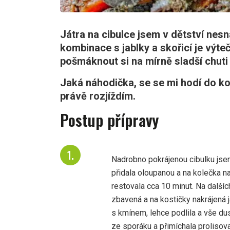
Játra na cibulce jsem v dětství nesná
kombinace s jablky a skořicí je výte
pošmáknout si na mírně sladší chut
Jaká náhodička, se se mi hodí do ko
právě rozjíždím.
Postup přípravy
Nadrobno pokrájenou cibulku jse
přidala oloupanou a na kolečka na
restovala cca 10 minut. Na dalšíc
zbavená a na kostičky nakrájená j
s kmínem, lehce podlila a vše du
ze sporáku a přimíchala prolisova