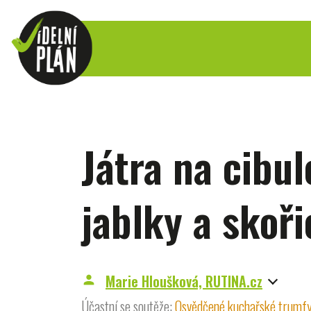
Játra na cibul
jablky a skoři
Marie Hloušková, RUTINA.cz
person
Účastní se soutěže:
Osvědčené kuchařské trumf